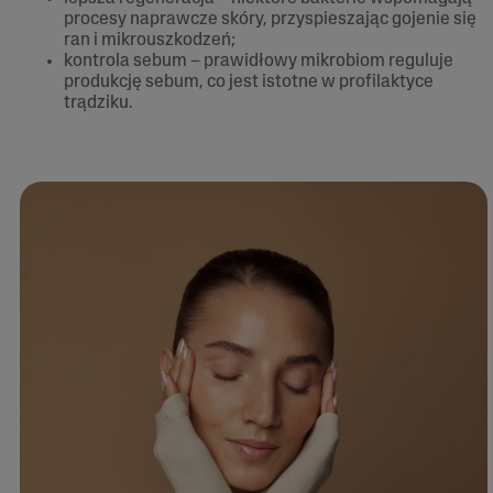
procesy naprawcze skóry, przyspieszając gojenie się
ran i mikrouszkodzeń;
kontrola sebum – prawidłowy mikrobiom reguluje
produkcję sebum, co jest istotne w profilaktyce
trądziku.