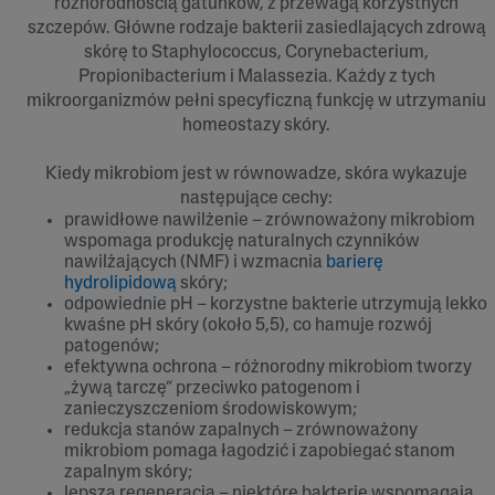
różnorodnością gatunków, z przewagą korzystnych
szczepów. Główne rodzaje bakterii zasiedlających zdrową
skórę to Staphylococcus, Corynebacterium,
Propionibacterium i Malassezia. Każdy z tych
mikroorganizmów pełni specyficzną funkcję w utrzymaniu
homeostazy skóry.
Kiedy mikrobiom jest w równowadze, skóra wykazuje
następujące cechy:
prawidłowe nawilżenie – zrównoważony mikrobiom
wspomaga produkcję naturalnych czynników
nawilżających (NMF) i wzmacnia
barierę
hydrolipidową
skóry;
odpowiednie pH – korzystne bakterie utrzymują lekko
kwaśne pH skóry (około 5,5), co hamuje rozwój
patogenów;
efektywna ochrona – różnorodny mikrobiom tworzy
„żywą tarczę” przeciwko patogenom i
zanieczyszczeniom środowiskowym;
redukcja stanów zapalnych – zrównoważony
mikrobiom pomaga łagodzić i zapobiegać stanom
zapalnym skóry;
lepsza regeneracja – niektóre bakterie wspomagają