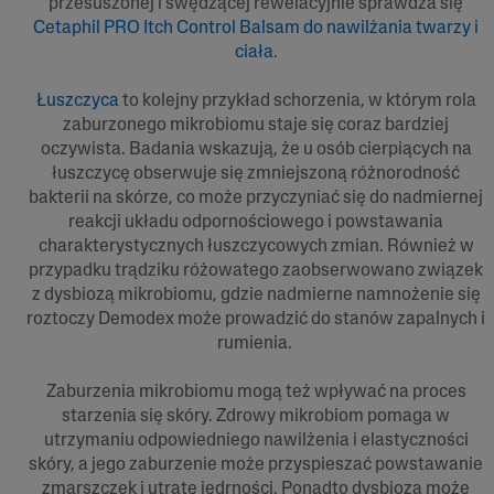
przesuszonej i swędzącej rewelacyjnie sprawdza się
Cetaphil PRO Itch Control Balsam do nawilżania twarzy i
ciała
.
Łuszczyca
to kolejny przykład schorzenia, w którym rola
zaburzonego mikrobiomu staje się coraz bardziej
oczywista. Badania wskazują, że u osób cierpiących na
łuszczycę obserwuje się zmniejszoną różnorodność
bakterii na skórze, co może przyczyniać się do nadmiernej
reakcji układu odpornościowego i powstawania
charakterystycznych łuszczycowych zmian. Również w
przypadku trądziku różowatego zaobserwowano związek
z dysbiozą mikrobiomu, gdzie nadmierne namnożenie się
roztoczy Demodex może prowadzić do stanów zapalnych i
rumienia.
Zaburzenia mikrobiomu mogą też wpływać na proces
starzenia się skóry. Zdrowy mikrobiom pomaga w
utrzymaniu odpowiedniego nawilżenia i elastyczności
skóry, a jego zaburzenie może przyspieszać powstawanie
zmarszczek i utratę jędrności. Ponadto dysbioza może