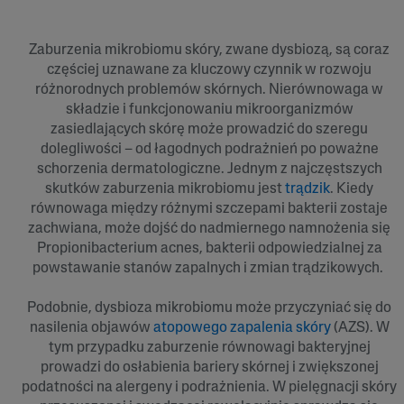
Zaburzenia mikrobiomu skóry, zwane dysbiozą, są coraz
częściej uznawane za kluczowy czynnik w rozwoju
różnorodnych problemów skórnych. Nierównowaga w
składzie i funkcjonowaniu mikroorganizmów
zasiedlających skórę może prowadzić do szeregu
dolegliwości – od łagodnych podrażnień po poważne
schorzenia dermatologiczne. Jednym z najczęstszych
skutków zaburzenia mikrobiomu jest
trądzik
. Kiedy
równowaga między różnymi szczepami bakterii zostaje
zachwiana, może dojść do nadmiernego namnożenia się
Propionibacterium acnes, bakterii odpowiedzialnej za
powstawanie stanów zapalnych i zmian trądzikowych.
Podobnie, dysbioza mikrobiomu może przyczyniać się do
nasilenia objawów
atopowego zapalenia skóry
(AZS). W
tym przypadku zaburzenie równowagi bakteryjnej
prowadzi do osłabienia bariery skórnej i zwiększonej
podatności na alergeny i podrażnienia. W pielęgnacji skóry