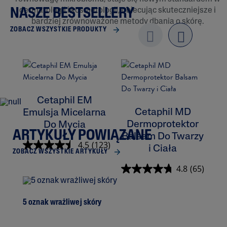
dermatologii i kosmetologii, obiecując skuteczniejsze i
NASZE BESTSELLERY
bardziej zrównoważone metody dbania o skórę.
ZOBACZ WSZYSTKIE PRODUKTY
Previo
next
us
Cetaphil EM
Cetaphil MD
Emulsja Micelarna
Dermoprotektor
Do Mycia
ARTYKUŁY POWIĄZANE
Balsam Do Twarzy
K
4.5
(123)
i Ciała
ZOBACZ WSZYSTKIE ARTYKUŁY
4.8
(65)
5 oznak wrażliwej skóry
Prz