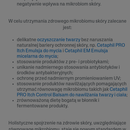
negatywnie wpływa na mikrobiom skóry.
W celu utrzymania zdrowego mikrobiomu skóry zalecane
jest:
delikatne
oczyszczanie twarzy
bez naruszania
naturalnej bariery ochronnej skóry, np.
Cetaphil PRO
Itch Emulsja do mycia
i
Cetaphil EM Emulsja
micelarna do mycia
;
stosowanie produktów z pre- i probiotykami;
unikanie nadmiernego stosowania antybiotyków i
środków antybakteryjnych;
ochronę przed nadmiernym promieniowaniem UV;
stosowanie produktów nawilżających pomagających
utrzymać równowagę mikrobiomu takich jak
Cetaphil
PRO Itch Control Balsam do nawilżania twarzy i ciała
;
zrównoważoną dietę bogatą w błonnik i
fermentowane produkty.
Holistyczne spojrzenie na zdrowie skóry, uwzględniające
równowagę mikrobiomu, staje się nowym standardem w