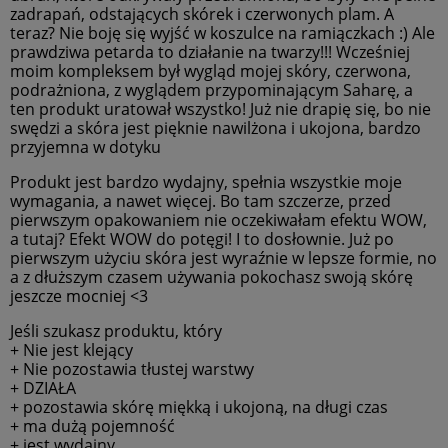
zadrapań, odstających skórek i czerwonych plam. A
teraz? Nie boję się wyjść w koszulce na ramiączkach :) Ale
prawdziwa petarda to działanie na twarzy!!! Wcześniej
moim kompleksem był wygląd mojej skóry, czerwona,
podrażniona, z wyglądem przypominającym Saharę, a
ten produkt uratował wszystko! Już nie drapię się, bo nie
swędzi a skóra jest pięknie nawilżona i ukojona, bardzo
przyjemna w dotyku
Produkt jest bardzo wydajny, spełnia wszystkie moje
wymagania, a nawet więcej. Bo tam szczerze, przed
pierwszym opakowaniem nie oczekiwałam efektu WOW,
a tutaj? Efekt WOW do potęgi! I to dosłownie. Już po
pierwszym użyciu skóra jest wyraźnie w lepsze formie, no
a z dłuższym czasem używania pokochasz swoją skórę
jeszcze mocniej <3
Jeśli szukasz produktu, który
+ Nie jest klejący
+ Nie pozostawia tłustej warstwy
+ DZIAŁA
+ pozostawia skórę miękką i ukojoną, na długi czas
+ ma dużą pojemność
+ jest wydajny