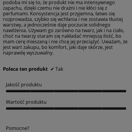
l
s
i
podoba mi się to, że produkt nie ma intensywnego
n
d
z
o
a
zapachu, dzięki czemu nie drażni i nie kłóci się z
o
y
n
g
o
p
perfumami. Konsystencja jest przyjemna, łatwo się
s
i
o
r
c
rozprowadza, szybko się wchłania i nie zostawia tłustej
i
a
z
w
e
warstwy, a jednocześnie daje poczucie solidnego
5
y
o
e
n
c
nawilżenia. Używam go zarówno na twarz, jak i na ciało,
z
c
i
g
a
choć na twarzy staram się nakładać mniejszą ilość, bo
5
e
s
o
w
mam cerę mieszaną i nie chcę jej przeciążyć. Uważam, że
k
.
n
.
y
s
jest wart zakupu, bo komfort, jaki daje skórze, jest
a
p
n
naprawdę wyczuwalny.
w
o
o
w
y
s
o
n
d
i
Poleca ten produkt
✔
Tak
u
o
5
j
s
e
z
i
z
Jakość produktu
5
a
5
.
k
z
J
t
5
u
a
Wartość produktu
a
.
k
l
o
W
i
z
ś
a
o
ć
r
w
Pomocne?
p
a
t