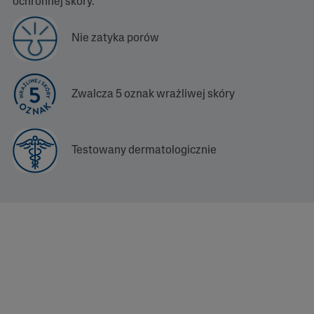
m
ochronnej skóry.
e
j
s
Nie zatyka porów
t
r
o
n
y
Zwalcza 5 oznak wrażliwej skóry
.
Testowany dermatologicznie