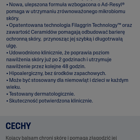
n
• Nowa, ulepszona formuła wzbogacona o Ad-Resyl®
z
j
pomaga w utrzymaniu zrównoważonego mikrobiomu
e
skóry.
.
Ś
• Opatentowana technologia Filaggrin Technology™ oraz
r
zawartość Ceramidów pomagają odbudować barierę
e
ochronną skóry, przynosząc jej szybką i długotrwałą
d
n
ulgę.
i
• Udowodniono klinicznie, że poprawia poziom
a
nawilżenia skóry już po 2 godzinach i utrzymuje
o
c
nawilżenie przez kolejne 48 godzin.
e
• Hipoalergiczny, bez środków zapachowych.
n
a
• Może być stosowany dla niemowląt i dzieci w każdym
w
wieku.
y
• Testowany dermatologicznie.
n
o
• Skuteczność potwierdzona klinicznie.
s
i
5
.
CECHY
0
z
5
Kojący balsam chroni skórę i pomaga złagodzić jej