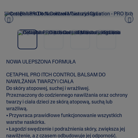
.
0
n
a
5
g
Pre
nex
w
vio
t
i
us
a
z
d
e
k
NOWA ULEPSZONA FORMUŁA
.
P
r
CETAPHIL PRO ITCH CONTROL BALSAM DO
z
NAWILŻANIA TWARZY I CIAŁA
e
Do skóry atopowej, suchej i wrażliwej.
c
z
Przeznaczony do codziennego nawilżania oraz ochrony
y
twarzy i ciała dzieci ze skórą atopową, suchą lub
t
a
wrażliwą.
j
• Przywraca prawidłowe funkcjonowanie wszystkich
r
warstw naskórka.
e
c
• Łagodzi swędzenie i podrażnienia skóry, zwiększa jej
e
nawilżenie, a z czasem odbudowuje jej odporność.