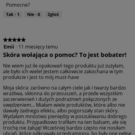
r
Pomocne?
p
t
r
o
Tak ·
1
Nie ·
0
Zgłoś
o
ś
d
ć
u
p
k
r
t
o
★★★★★
★★★★★
u
d
Emii
·
11 miesięcy temu
5
,
u
z
Skóra wołająca o pomoc? To jest bobater!
5
k
5
z
t
gwiazdek.
Nie wiem już ile opakowań tego produktu już zużyłam,
5
u
ale było ich wiele! Jestem całkowicie zakochana w tym
,
produkcie i jest to mój must-have
5
z
Moja skóra: zarówno na całym ciele jak i twarzy bardzo
5
wrażliwa, skłonna do przesuszeń, a przede wszystkim
zaczerwienień i dużych podrażnień połączonych ze
swędzeniem... Miałam wiele produktów, które albo nie
dawały żadnego efektu, albo pogorszały stan skóry.
Wydałam mnóstwo pieniędzy w poszukiwaniu dobrego
produktu. Przypadkowo trafiłam na ten balsam, ale się
trochę nie żałuję! Wcześniej bardzo często nie nosiłam
ubrań, które odkrywały przedramiona, bo były one pełne