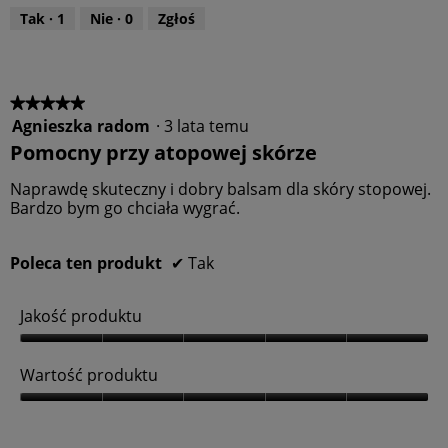
n
r
o
i
Tak ·
1
Nie ·
0
Zgłoś
o
ś
e
d
p
ć
o
u
p
n
k
r
i
ż
t
o
★★★★★
★★★★★
s
u
d
Agnieszka radom
·
3 lata temu
5
z
,
u
e
z
Pomocny przy atopowej skórze
j
5
k
5
t
z
t
gwiazdek.
r
Naprawdę skuteczny i dobry balsam dla skóry stopowej.
5
u
e
Bardzo bym go chciała wygrać.
ś
,
c
5
i
z
Poleca ten produkt
✔
Tak
5
Jakość produktu
J
a
Wartość produktu
k
o
W
ś
a
ć