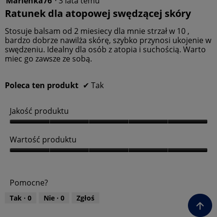
Marlenka76
·
3 lata temu
,
u
z
Ratunek dla atopowej swędzącej skóry
5
k
5
z
t
gwiazdek.
Stosuje balsam od 2 miesiecy dla mnie strzał w 10 ,
5
u
bardzo dobrze nawilża skórę, szybko przynosi ukojenie w
,
swędzeniu. Idealny dla osób z atopia i suchością. Warto
5
miec go zawsze ze sobą.
z
5
Poleca ten produkt
✔
Tak
Jakość produktu
J
a
Wartość produktu
k
o
W
ś
a
ć
r
Pomocne?
p
t
r
o
Tak ·
0
Nie ·
0
Zgłoś
o
ś
d
ć