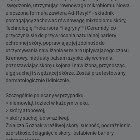
.
C
swędzenie, utrzymując równowagę mikrobiomu. Nowa,
z
ulepszona formuła zawiera Ad-Resyl® - składnik
y
t
pomagający zachować równowagę mikrobiomu skóry,
a
Technologię Prekursora Filagryny™ i Ceramidy, co
j
4
przyczynia się do przywrócenia naturalnej bariery
R
ochronnej skóry, poprawiając jej zdolność do
e
c
utrzymywania nawilżenia w miarę upływającego czasu.
e
Kremowy, nietłusty balsam szybko się wchłania,
n
z
pozostawiając skórę ukojoną i nawilżoną, przynosząc
j
ulgę suchej i swędzącej skórze. Został przetestowany
i
Ł
dermatologicznie i klinicznie.
ą
c
z
Szczególnie polecany w przypadku:
e
> niemowląt i dzieci w każdym wieku,
d
o
> skóry atopowej,
t
> skóry suchej lub wrażliwej.
e
j
Zwalcza 5 oznak wrażliwej skóry: suchość, podrażnienie,
s
szorstkość, ściągnięcie skóry, osłabienie bariery
a