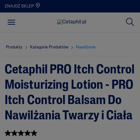
ZNAJDŹ SKLEP
Produkty
Kategorie Produktów
Nawilżanie
Cetaphil PRO Itch Control
Moisturizing Lotion - PRO
Itch Control Balsam Do
Nawilżania Twarzy i Ciała
Napisz recenzję
5.0
(4)
5