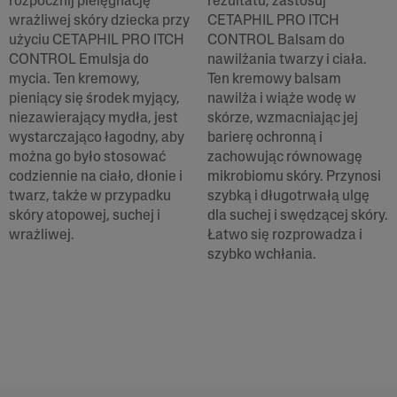
rozpocznij pielęgnację
rezultatu, zastosuj
wrażliwej skóry dziecka przy
CETAPHIL PRO ITCH
użyciu CETAPHIL PRO ITCH
CONTROL Balsam do
CONTROL Emulsja do
nawilżania twarzy i ciała.
mycia. Ten kremowy,
Ten kremowy balsam
pieniący się środek myjący,
nawilża i wiąże wodę w
niezawierający mydła, jest
skórze, wzmacniając jej
wystarczająco łagodny, aby
barierę ochronną i
można go było stosować
zachowując równowagę
codziennie na ciało, dłonie i
mikrobiomu skóry. Przynosi
twarz, także w przypadku
szybką i długotrwałą ulgę
skóry atopowej, suchej i
dla suchej i swędzącej skóry.
wrażliwej.
Łatwo się rozprowadza i
szybko wchłania.