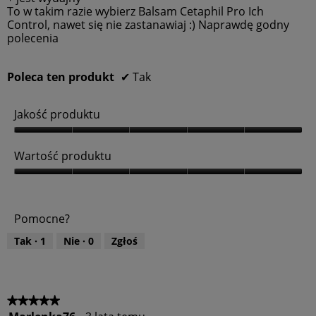
To w takim razie wybierz Balsam Cetaphil Pro Ich
Control, nawet się nie zastanawiaj :) Naprawdę godny
polecenia
Poleca ten produkt
✔
Tak
Jakość produktu
J
a
Wartość produktu
k
o
W
ś
a
ć
r
Pomocne?
p
t
r
o
Tak ·
1
Nie ·
0
Zgłoś
o
ś
d
ć
u
p
k
r
t
o
★★★★★
★★★★★
u
d
5