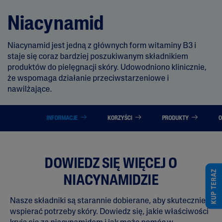
Niacynamid
Niacynamid jest jedną z głównych form witaminy B3 i
staje się coraz bardziej poszukiwanym składnikiem
produktów do pielęgnacji skóry. Udowodniono klinicznie,
że wspomaga działanie przeciwstarzeniowe i
nawilżające.
INFORMACJE
KORZYŚCI
PRODUKTY
O
DOWIEDZ SIĘ WIĘCEJ O
KUP TERAZ
NIACYNAMIDZIE
Nasze składniki są starannie dobierane, aby skutecznie
wspierać potrzeby skóry. Dowiedz się, jakie właściwości