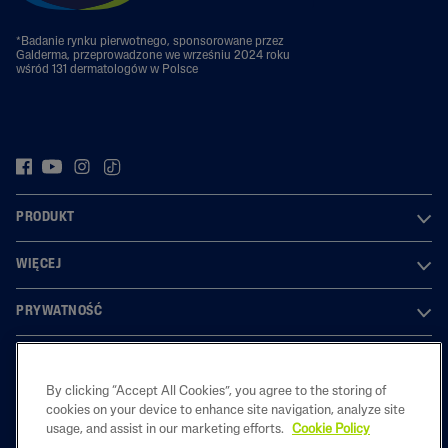
*Badanie rynku pierwotnego, sponsorowane przez
Galderma, przeprowadzone we wrześniu 2024 roku
wśród 131 dermatologów w Polsce
PRODUKT
WIĘCEJ
PRYWATNOŚĆ
By clicking “Accept All Cookies”, you agree to the storing of
2023 Galderma laboratories, L.P. Poland. All rights reserved. All
cookies on your device to enhance site navigation, analyze site
trademarks are the property of their respective owners. This site is
usage, and assist in our marketing efforts.
Cookie Policy
intended for Polish audiences only.