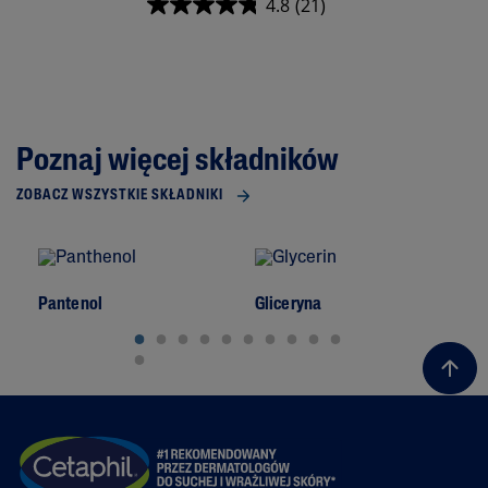
4.8
(21)
Poznaj więcej składników
ZOBACZ WSZYSTKIE SKŁADNIKI
Pantenol
Gliceryna
To