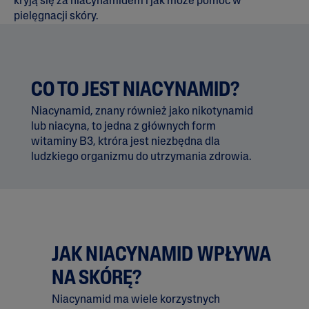
kryją się za niacynamidem i jak może pomóc w
pielęgnacji skóry.
CO TO JEST NIACYNAMID?
Niacynamid, znany również jako nikotynamid
lub niacyna, to jedna z głównych form
witaminy B3, ktróra jest niezbędna dla
ludzkiego organizmu do utrzymania zdrowia.
JAK NIACYNAMID WPŁYWA
NA SKÓRĘ?
Niacynamid ma wiele korzystnych