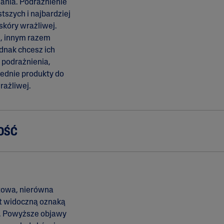
ania. Podrażnienie
stszych i najbardziej
skóry wrażliwej.
z, innym razem
dnak chcesz ich
ć podrażnienia,
ednie produkty do
rażliwej.
OŚĆ
towa, nierówna
st widoczną oznaką
i. Powyższe objawy