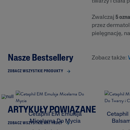
twarzy i ciała 
Zwalczaj
5 ozna
przez dermatol
pielęgnację, na
Nasze Bestsellery
Zobacz także:
ZOBACZ WSZYSTKIE PRODUKTY
ARTYKUŁY POWIĄZANE
Cetaphil EM Emulsja
Cetaphil
Micelarna Do Mycia
Balsam
ZOBACZ WSZYSTKIE ARTYKUŁY