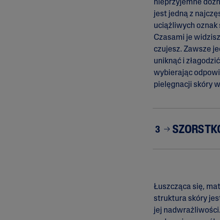
nieprzyjemne dozn
jest jedną z najczę
uciążliwych oznak 
Czasami je widzis
czujesz. Zawsze je
uniknąć i złagodzi
wybierając odpowi
pielęgnacji skóry w
SZORSTK
3
Łuszcząca się, ma
struktura skóry je
jej nadwrażliwośc