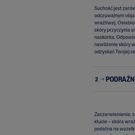
Zaczerwienienia
Suchość jest zarów
Trądzik Różowa
odczuwalnym obj
Skóra Szorstka 
wrażliwej. Osłabio
Łuszcząca się
skóry przyczynia s
naskórka. Odpowie
nawilżenie skóry 
odzyskać Twojej ce
PODRAŻN
2
Zaczerwienienie, s
kłucie – skóra wra
podatna na wszelk