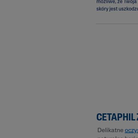
możliwe, że Twoja
skóry jest uszkodz
CETAPHIL
Delikatne
oczy