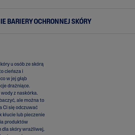
IE BARIERY OCHRONNEJ SKÓRY
kóry u osób ze skórą
o cieńsza i
co w jej głąb
cje drażniące.
 wody z naskórka.
baczyć, ale można to
za Ci się odczuwać
k kłucie lub pieczenie
ia produktów
dla skóry wrażliwej,