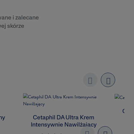
ane i zalecane
ej skórze
Previo
next
us
Ceta
ny
Cetaphil DA Ultra Krem
Intensywnie Nawilżający