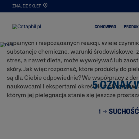
5 OZNAK WRAŻLIWEJ 
ZNAJDŹ SKLEP
Dbanie o skórę wrażliwą to długa droga. Dobra w
nie jesteś jedyną osobą, której to dotyczy. W rz
CO NOWEGO
PRODUK
przyznaje, że ma skórę skłonną do przesuszania
zapalnych i niepożądanych reakcji. Wiele czynnik
substancje chemiczne, warunki środowiskowe, 
Trądzik i Wypry
stres, a nawet dieta, może wywoływać lub zaos
Oczyszczanie
skóry. Jak więc rozpoznać, które produkty do pie
Skóra Matowa i
Nawilżanie
Odwodniona
są dla Ciebie odpowiednie? We współpracy z de
5 OZNAK 
Serum
Oczyszczanie i
naukowcami i ekspertami określiliśmy
5 oznak wr
Demakijaż
Nowości
którym jej pielęgnacja stanie się jeszcze prostsz
Atopowe Zapal
Skóry
SUCHOŚĆ
1
Skóra
Przetłuszczając
Skóra Podrażni
Popękana