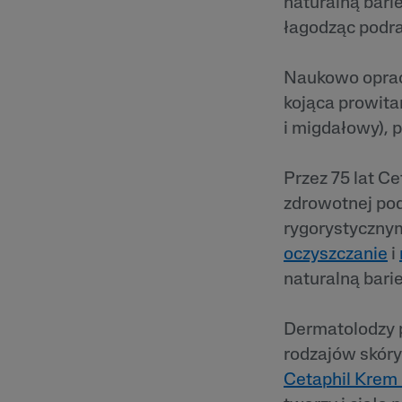
naturalną barie
łagodząc podra
Naukowo opraco
kojąca prowita
i migdałowy), 
Przez 75 lat C
zdrowotnej pod
rygorystycznym
oczyszczanie
i
naturalną barie
Dermatolodzy 
rodzajów skóry
Cetaphil Krem 