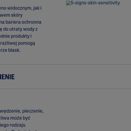
 i
Tokoferol
no widocznym, jak i
ty
awem skóry
i
na bariera ochronna
ię do utraty wody z
dnie produkty i
wrażliwej pomogą
rze blask.
IENIE
wędzenie, pieczenie,
żliwa może być
iego rodzaju