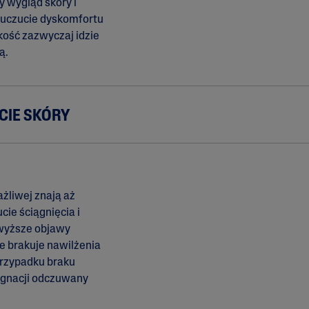
 wygląd skóry i
czucie dyskomfortu
tkość zazwyczaj idzie
ą.
CIE SKÓRY
żliwej znają aż
cie ściągnięcia i
owyższe objawy
e brakuje nawilżenia
przypadku braku
ęgnacji odczuwany