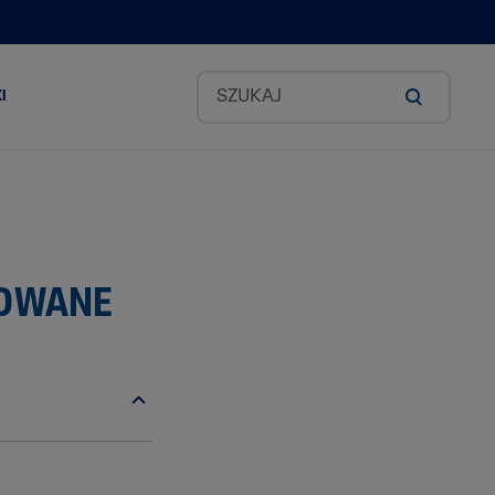
I
Zestawy Classic
okado
KOWANE
id
ea
odkich