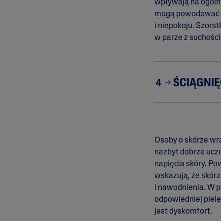
wpływają na ogólny
mogą powodować u
i niepokoju. Szors
w parze z suchości
ŚCIĄGNIĘ
4
Osoby o skórze wra
nazbyt dobrze uczu
napięcia skóry. P
wskazują, że skórz
i nawodnienia. W 
odpowiedniej piel
jest dyskomfort.