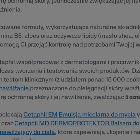
rę ochronną skóry, jednocześnie zwiększając jej naw
żnienia.
wane formuły, wykorzystujące naturalne składniki,
mina B5, aloes oraz odżywcze lipidy (masło shea, o
pomogą Ci przejąć kontrolę nad potrzebami Twojej w
etaphil współpracował z dermatologami i pracownik
czas tworzenia i testowania swoich produktów. Dz
 testom klinicznym (z udziałem ponad 15 000 osób) p
nawilżanie
przeznaczone do pielęgnacji skóry wrażl
rę ochronną skóry i jej nawilżenie, zwalczając
5 ozn
polecają
Cetaphil EM Emulsja micelarna do mycia
w
 oraz
Cetaphil MD DERMOPROTEKTOR Balsam do tw
nawilżający do ciała
, które zapewniają ukojenie i n