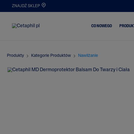
ZNAJDŹ SKLEP
CO NOWEGO
PRODUK
Produkty
Kategorie Produktów
Nawilżanie
Trądzik i Wypry
Oczyszczanie
Skóra Matowa i
Nawilżanie
Odwodniona
Serum
Oczyszczanie i
Demakijaż
Nowości
Atopowe Zapal
Skóry
Skóra
Przetłuszczając
Skóra Podrażni
Popękana