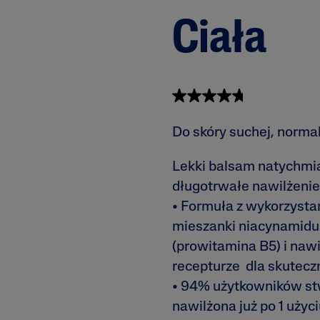
 i
Tokoferol
ty
Ciała
i
N
4.8
(65)
4
.
8
Do skóry suchej, normal
n
a
5
Lekki balsam natychmia
g
w
długotrwałe nawilżenie
i
a
• Formuła z wykorzyst
z
mieszanki niacynamidu 
d
e
(prowitamina B5) i nawi
k
.
recepturze dla skuteczn
P
r
• 94% użytkowników stwi
z
nawilżona już po 1 użyci
e
c