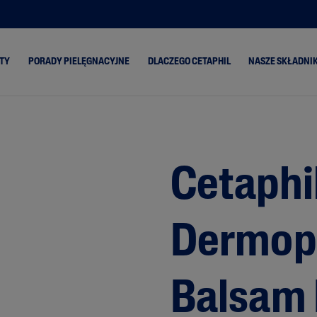
TY
PORADY PIELĘGNACYJNE
DLACZEGO CETAPHIL
NASZE SKŁADNIK
ski
Skóra Sucha
Classic
Aloes
Skóra Mieszana
PRO Oil Control
Olej z aw
Cetaphi
Skóra Normalna
PRO Itch Control
Ceramidy
Skóra
PRO Redness
Gliceryna
Przetłuszczająca się
Control
enie
Niacynam
Dermop
Gentle Exfoliating
SA
Pantenol
a się
Masło Sh
Balsam 
ona i
Olej ze sł
migdałów