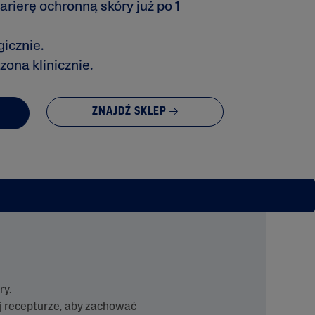
rierę ochronną skóry już po 1
icznie.
ona klinicznie.
ZNAJDŹ SKLEP
ry.
ej recepturze, aby zachować