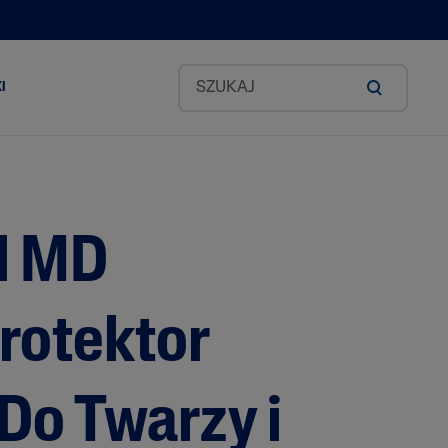
I
Zestawy Classic
okado
l MD
id
rotektor
ea
Do Twarzy i
odkich