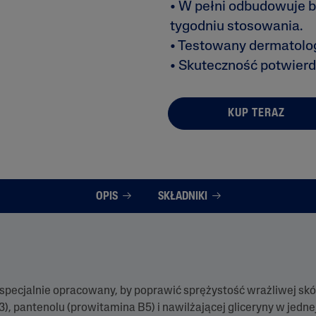
• W pełni odbudowuje ba
z
y
tygodniu stosowania.
t
a
• Testowany dermatolog
j
• Skuteczność potwierdz
r
e
c
e
n
KUP TERAZ
z
j
e
.
Ś
r
e
OPIS
SKŁADNIKI
d
n
i
a
o
c
e
n
 specjalnie opracowany, by poprawić sprężystość wrażliwej skó
a
w
, pantenolu (prowitamina B5) i nawilżającej gliceryny w jedn
y