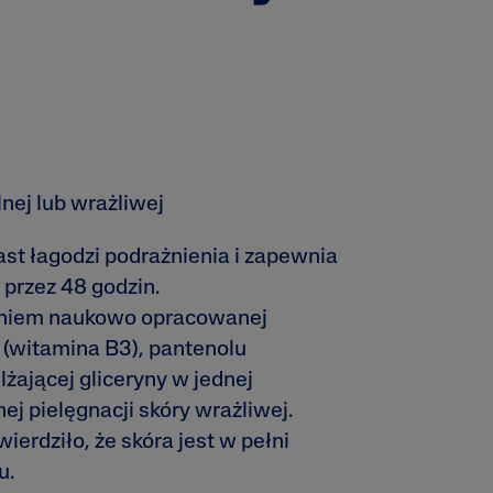
apisz recenzję
nej lub wrażliwej
st łagodzi podrażnienia i zapewnia
 przez 48 godzin.
aniem naukowo opracowanej
(witamina B3), pantenolu
lżającej gliceryny w jednej
ej pielęgnacji skóry wrażliwej.
erdziło, że skóra jest w pełni
u.