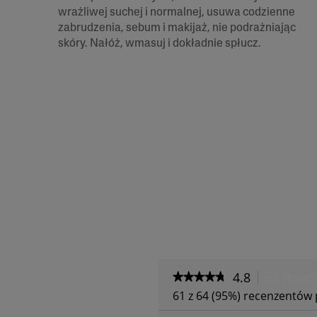
wrażliwej suchej i normalnej, usuwa codzienne
zabrudzenia, sebum i makijaż, nie podrażniając
skóry. Nałóż, wmasuj i dokładnie spłucz.
4.8
65 Recen
★★★★★
★★★★★
4.8
61 z 64 (95%) recenzentów 
na
5