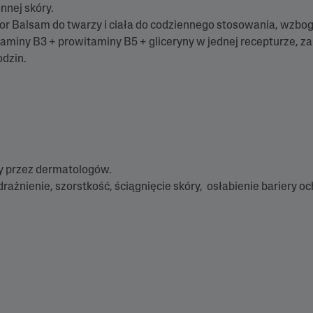
nnej skóry.
n
o
or Balsam do twarzy i ciała do codziennego stosowania, wzbo
s
aminy B3 + prowitaminy B5 + gliceryny w jednej recepturze,
i
4
odzin.
.
8
z
5
.
C
z
y
t
a
przez dermatologów.
j
rażnienie, szorstkość, ściągnięcie skóry, osłabienie bariery oc
6
5
R
e
c
e
n
z
j
i
Ł
ą