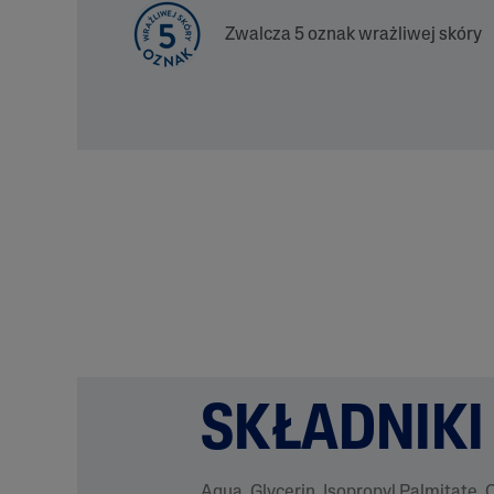
Zwalcza 5 oznak wrażliwej skóry
SKŁADNIKI
Aqua, Glycerin, Isopropyl Palmitate, 