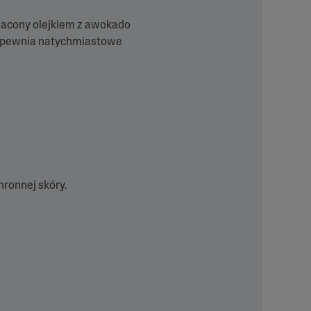
gacony olejkiem z awokado
 zapewnia natychmiastowe
hronnej skóry.