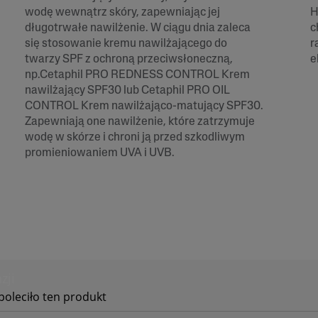
wodę wewnątrz skóry, zapewniając jej
H
długotrwałe nawilżenie. W ciągu dnia zaleca
c
się stosowanie kremu nawilżającego do
r
twarzy SPF z ochroną przeciwsłoneczną,
e
np.Cetaphil PRO REDNESS CONTROL Krem
nawilżający SPF30 lub Cetaphil PRO OIL
CONTROL Krem nawilżająco-matujący SPF30.
Zapewniają one nawilżenie, które zatrzymuje
wodę w skórze i chroni ją przed szkodliwym
promieniowaniem UVA i UVB.
zji
T
o
poleciło ten produkt
d