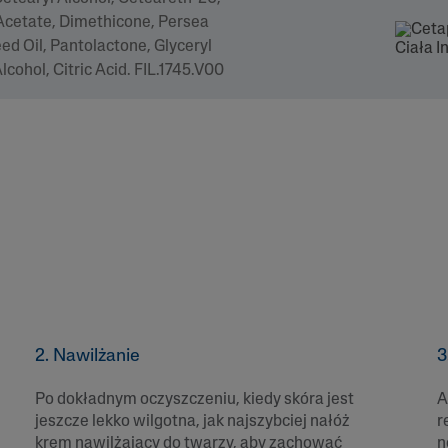
Acetate, Dimethicone, Persea
ed Oil, Pantolactone, Glyceryl
cohol, Citric Acid. FIL.1745.V00
2. Nawilżanie
3
Po dokładnym oczyszczeniu, kiedy skóra jest
A
jeszcze lekko wilgotna, jak najszybciej nałóż
r
krem nawilżający do twarzy, aby zachować
n