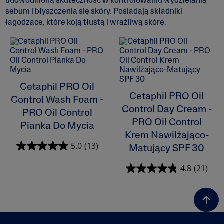
udowodnioną skuteczność w kontrolowaniu wydzielania
sebum i błyszczenia się skóry. Posiadają składniki
łagodzące, które koją tłustą i wrażliwą skórę.
ALL FILTERS
Nawliżanie
Oczyszczanie
Cetaphil PRO Oil
Cetaphil PRO Oil
Control Wash Foam -
Problemy Skórne
Control Day Cream -
PRO Oil Control
PRO Oil Control
Pianka Do Mycia
Typ Skóry
Krem Nawilżająco-
5.0
(13)
Matujący SPF 30
Linie Produktowe
4.8
(21)