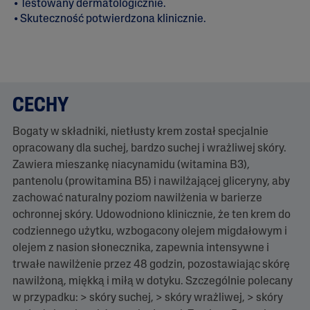
• Testowany dermatologicznie.
e
• Skuteczność potwierdzona klinicznie.
d
n
i
a
o
c
e
n
CECHY
a
w
Bogaty w składniki, nietłusty krem został specjalnie
y
n
opracowany dla suchej, bardzo suchej i wrażliwej skóry.
o
Zawiera mieszankę niacynamidu (witamina B3),
s
i
pantenolu (prowitamina B5) i nawilżającej gliceryny, aby
5
zachować naturalny poziom nawilżenia w barierze
.
0
ochronnej skóry. Udowodniono klinicznie, że ten krem do
z
codziennego użytku, wzbogacony olejem migdałowym i
5
.
olejem z nasion słonecznika, zapewnia intensywne i
C
trwałe nawilżenie przez 48 godzin, pozostawiając skórę
z
y
nawilżoną, miękką i miłą w dotyku. Szczególnie polecany
t
w przypadku: > skóry suchej, > skóry wrażliwej, > skóry
a
j