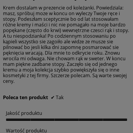
z
t
gwiazdek.
Krem dostalam w prezencie od koleżanki. Powiedziala:
5
u
masz, spróbuj moze w koncu on wyleczy Twoje ręce i
,
stopy. Podeszłam sceptycznie bo od lat stosowałam
5
różne kremy i maści i nic nie pomagało na moje bardzo
z
popękane (często do krwi) wewnętrzne czesci rąk i stopy.
5
A tu niespodzianka! Po codziennym stosowaniu po
kąpieli wszystko sie zagoiło ale widze ze musze sie
pilnować bo jesli kilka dni zapomnę posmarować sie
pęknięcia wracają. Dla mnie to odkrycie roku. Znowu
wrocila mi odwaga. Nie chowam rąk w sweter. W koncu
mam piękne zadbane stopy. Zaczęło się od jednego
kremu a moja kolekcja szybko powiększyła się o inne
kosmetyki z tej firmy. Szczerze polecam. Są warte swojej
ceny.
Poleca ten produkt
✔
Tak
Jakość produktu
J
a
Wartość produktu