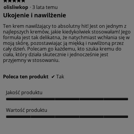
t
o
★★★★★
★★★★★
u
d
olisliwkop
·
3 lata temu
5
,
u
z
Ukojenie i nawilżenie
5
k
5
z
t
gwiazdek.
Ten krem nawilżający to absolutny hit! Jest on jednym z
5
u
najlepszych kremów, jakie kiedykolwiek stosowałam! Jego
,
formuła jest tak delikatna, że ​​natychmiast wchłania się w
5
moją skórę, pozostawiając ją miękką i nawilżoną przez
z
cały dzień. Polecam go każdemu, kto szuka kremu do
5
ciała, który działa skutecznie i jednocześnie jest
przyjemny w stosowaniu.
Poleca ten produkt
✔
Tak
Jakość produktu
J
a
Wartość produktu
k
o
W
ś
a
ć
r