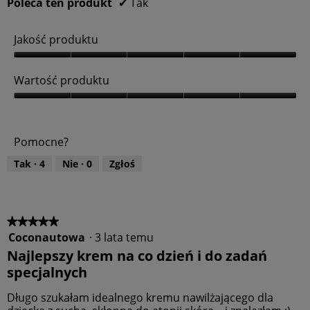
Poleca ten produkt
✔
Tak
Jakość produktu
J
a
Wartość produktu
k
o
W
ś
a
ć
r
Pomocne?
p
t
r
o
Tak ·
4
Nie ·
0
Zgłoś
o
ś
d
ć
u
p
k
r
t
o
★★★★★
★★★★★
u
d
Coconautowa
·
3 lata temu
5
,
u
z
Najlepszy krem na co dzień i do zadań
5
k
5
specjalnych
z
t
gwiazdek.
5
u
Długo szukałam idealnego kremu nawilżającego dla
,