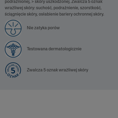
podrażnionej, > skóry uszkodzonej. Zwalcza 5 oznak
2
wrażliwej skóry: suchość, podrażnienie, szorstkość,
7
R
ściągnięcie skóry, osłabienie bariery ochronnej skóry.
e
c
e
Nie zatyka porów
n
z
j
i
Ł
Testowana dermatologicznie
ą
c
z
e
d
Zwalcza 5 oznak wrażliwej skóry
o
t
e
j
s
a
m
e
j
s
t
r