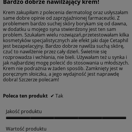
Bardzo dobrze nawilżający krem!
z
c
t
i
n
5
Ś
j
e
u
e
a
gwiazdek.
r
Krem zakupiłam z polecenia dermatolog oraz usłyszałam
p
i
n
,
d
e
o
same dobre opinie od zaprzyjaźnionej farmaceutki. Z
.
a
Ś
n
i
d
problemem bardzo suchej skóry borykam się od dawna,
w
i
r
a
n
w dodatku u mojego syna stwierdzony jest ten sam
ż
y
e
l
s
i
problem. Szukałam wielu rozwiązań,przetestowałam kilka
n
d
z
o
a
kosmetyków specjalistycznych ale efekt jaki daje Cetaphil
o
y
n
g
o
p
jest bezapelacyjny. Bardzo dobrze nawilża suchą skórę,
s
i
o
r
c
czuć to nawilżenie przez cały dzień. Świetnie się
i
a
z
w
e
rozprowadza i wchłania, nie bieli. Używałam też u synka i
5
y
o
e
n
c
jak najbardziej mogę polecić do stosowania u młodszych.
z
c
i
g
a
Krem nie podrażnia w żaden sposób. Zamknięty jest w
5
e
s
o
w
poręcznym słoiczku, a jego wydajność jest naprawdę
k
.
n
.
y
s
dobra! Szczerze polecam!
a
p
n
w
o
o
w
y
s
o
Poleca ten produkt
✔
Tak
n
d
i
u
o
5
j
s
Jakość produktu
e
z
i
z
5
a
5
J
.
k
z
a
t
Wartość produktu
5
u