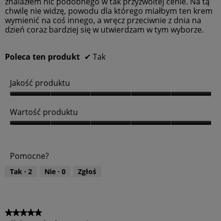
znalazłem nic podobnego w tak przyzwoitej cenie. Na tą
chwilę nie widzę, powodu dla którego miałbym ten krem
wymienić na coś innego, a wręcz przeciwnie z dnia na
dzień coraz bardziej się w utwierdzam w tym wyborze.
Poleca ten produkt
✔
Tak
Jakość produktu
J
a
Wartość produktu
k
o
W
ś
a
ć
r
Pomocne?
p
t
r
o
Tak ·
2
Nie ·
0
Zgłoś
o
ś
d
ć
u
p
k
r
t
o
★★★★★
★★★★★