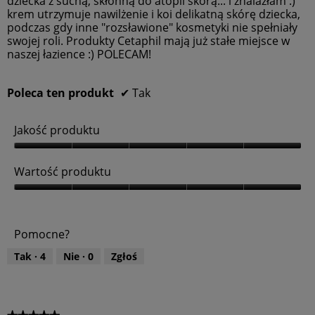
dziecka z suchą, skłonną do atopii skórą... i znalazłam :)
5
krem utrzymuje nawilżenie i koi delikatną skórę dziecka,
z
podczas gdy inne "rozsławione" kosmetyki nie spełniały
5
swojej roli. Produkty Cetaphil mają już stałe miejsce w
naszej łazience :) POLECAM!
Poleca ten produkt
✔
Tak
Jakość produktu
J
a
Wartość produktu
k
o
W
ś
a
ć
r
Pomocne?
p
t
r
o
Tak ·
4
Nie ·
0
Zgłoś
o
ś
d
ć
u
p
k
r