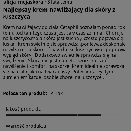
u
d
alicja_mojaskora
·
3 lata temu
5
,
u
z
Najlepszy krem nawilżający dla skóry z
5
k
5
łuszczyca
z
t
gwiazdek.
5
u
Krem nawilżający do ciała Cetaphil poznałam ponad rok
,
temu ,od tamtego czasu jest cały czas ze mną . Choruje
5
na łuszczyce,moja skóra jest sucha ,łlczesto pojawia się
z
łuska . Krem świetnie się sprawdza ,ponieważ doskonale
5
nawilża moja skórę , ściaga łuske łuszczycowa i poprawia
wygląd skóry . Dodatkowo swietnie sprawdza się na
swędzenie .Skóra nie jest napięta ,szorstka czuć
nawilżenie i komfort na skórze. Krem idealnie sprawdza
się na ciało jak i na twarz i uszy. Polecam z czystym
sumieniem każdej osobie chorej na łuszczyce .
Poleca ten produkt
✔
Tak
Jakość produktu
J
a
Wartość produktu
k