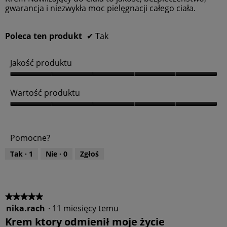
gwarancja i niezwykła moc pielęgnacji całego ciała.
Poleca ten produkt
✔
Tak
Jakość produktu
J
a
Wartość produktu
k
o
W
ś
a
ć
r
Pomocne?
p
t
r
o
Tak ·
1
Nie ·
0
Zgłoś
o
ś
d
ć
u
p
k
r
t
o
★★★★★
★★★★★
u
d
nika.rach
·
11 miesięcy temu
5
,
u
z
Krem ktory odmienił moje życie
5
k
5