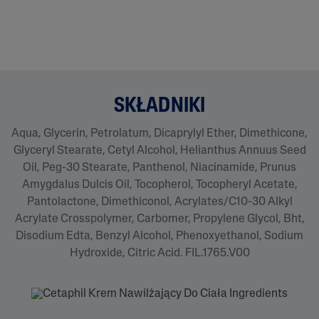
o
n
y
.
SKŁADNIKI
Aqua, Glycerin, Petrolatum, Dicaprylyl Ether, Dimethicone,
Glyceryl Stearate, Cetyl Alcohol, Helianthus Annuus Seed
Oil, Peg-30 Stearate, Panthenol, Niacinamide, Prunus
Amygdalus Dulcis Oil, Tocopherol, Tocopheryl Acetate,
Pantolactone, Dimethiconol, Acrylates/C10-30 Alkyl
Acrylate Crosspolymer, Carbomer, Propylene Glycol, Bht,
Disodium Edta, Benzyl Alcohol, Phenoxyethanol, Sodium
Hydroxide, Citric Acid. FIL.1765.V00