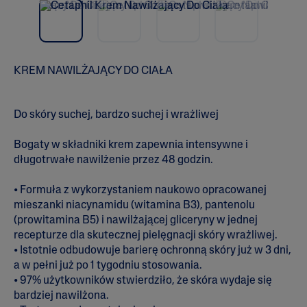
vio
t
i
us
a
z
d
e
k
KREM NAWILŻAJĄCY DO CIAŁA
.
P
r
z
Do skóry suchej, bardzo suchej i wrażliwej
e
c
z
Bogaty w składniki krem zapewnia intensywne i
y
długotrwałe nawilżenie przez 48 godzin.
t
a
j
• Formuła z wykorzystaniem naukowo opracowanej
r
mieszanki niacynamidu (witamina B3), pantenolu
e
c
(prowitamina B5) i nawilżającej gliceryny w jednej
e
recepturze dla skutecznej pielęgnacji skóry wrażliwej.
n
• Istotnie odbudowuje barierę ochronną skóry już w 3 dni,
z
j
a w pełni już po 1 tygodniu stosowania.
e
• 97% użytkowników stwierdziło, że skóra wydaje się
.
Ś
bardziej nawilżona.
r