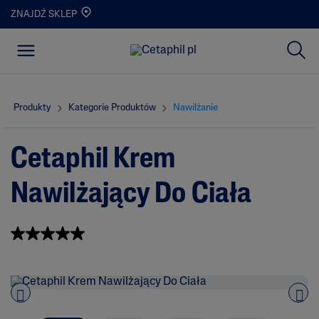
ZNAJDŹ SKLEP
Produkty
Kategorie Produktów
Nawilżanie
Cetaphil Krem
Nawilżający Do Ciała
Napisz recenzję
5.0
(27)
5
.
0
n
a
5
g
Pre
nex
w