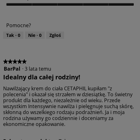
k
o
W
ś
a
ć
r
Pomocne?
p
t
r
o
Tak ·
0
Nie ·
0
Zgłoś
o
ś
d
ć
u
p
k
r
t
o
★★★★★
★★★★★
u
d
BarPal
·
3 lata temu
5
,
u
z
Idealny dla całej rodziny!
5
k
5
z
t
gwiazdek.
Nawilżający krem do ciała CETAPHIL kupiłam "z
5
u
polecenia" i okazał się strzałem w dziesiątkę. To świetny
,
produkt dla każdego, niezależnie od wieku. Przede
5
wszystkim Intensywnie nawilża i pielęgnuje suchą skórę,
z
skłonną do wszelkiego rodzaju podrażnień. Ja i moja
5
rodzina używamy go codziennie i doceniamy za
ekonomiczne opakowanie.