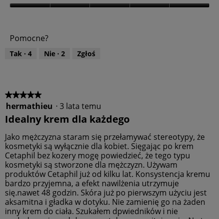
k
a
.
o
W
l
ś
a
i
z
ć
r
o
Pomocne?
p
t
w
r
a
o
Tak ·
4
Nie ·
2
Zgłoś
n
o
ś
i
d
ć
e
u
p
p
o
k
r
n
t
o
★★★★★
★★★★★
i
ż
u
d
hermathieu
·
3 lata temu
5
s
,
u
z
z
Idealny krem dla każdego
5
k
e
5
j
z
t
gwiazdek.
Jako mężczyzna staram się przełamywać stereotypy, że
t
5
u
r
kosmetyki są wyłącznie dla kobiet. Sięgając po krem
,
e
Cetaphil bez kozery mogę powiedzieć, że tego typu
ś
5
kosmetyki są stworzone dla mężczyzn. Używam
c
z
i
produktów Cetaphil już od kilku lat. Konsystencja kremu
5
bardzo przyjemna, a efekt nawilżenia utrzymuje
się.nawet 48 godzin. Skóra już po pierwszym użyciu jest
aksamitna i gładka w dotyku. Nie zamienię go na żaden
inny krem do ciała. Szukałem dpwiedników i nie