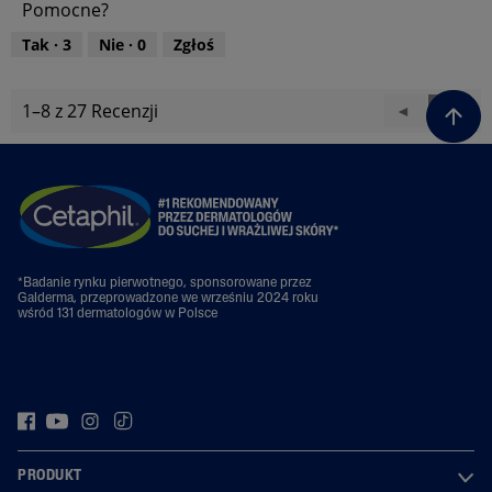
Pomocne?
p
t
r
o
Tak ·
3
Nie ·
0
Zgłoś
o
ś
d
ć
u
p
1–8 z 27 Recenzji
W
◄
D
►
k
r
t
s
a
o
u
t
l
d
,
u
e
e
5
k
c
j
z
t
z
R
5
u
R
e
,
e
v
5
*Badanie rynku pierwotnego, sponsorowane przez
v
i
Galderma, przeprowadzone we wrześniu 2024 roku
z
i
e
wśród 131 dermatologów w Polsce
5
e
w
w
s
s
PRODUKT