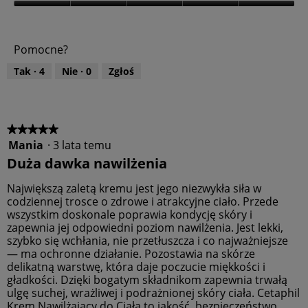
o
W
ś
a
ć
r
Pomocne?
p
t
r
o
Tak ·
4
Nie ·
0
Zgłoś
o
ś
d
ć
u
p
k
r
t
o
★★★★★
★★★★★
u
d
Mania
·
3 lata temu
5
,
u
z
Duża dawka nawilżenia
4
k
5
z
t
gwiazdek.
Największą zaletą kremu jest jego niezwykła siła w
5
u
codziennej trosce o zdrowe i atrakcyjne ciało. Przede
,
wszystkim doskonale poprawia kondycję skóry i
5
zapewnia jej odpowiedni poziom nawilżenia. Jest lekki,
z
szybko się wchłania, nie przetłuszcza i co najważniejsze
5
— ma ochronne działanie. Pozostawia na skórze
delikatną warstwę, która daje poczucie miękkości i
gładkości. Dzięki bogatym składnikom zapewnia trwałą
ulgę suchej, wrażliwej i podrażnionej skóry ciała. Cetaphil
Krem Nawilżający do Ciała to jakość, bezpieczeństwo,