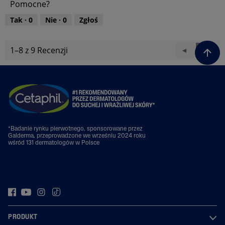
Pomocne?
p
t
r
o
Tak ·
0
Nie ·
0
Zgłoś
o
ś
d
ć
u
p
1–8 z 9 Recenzji
W
◄
D
►
k
r
t
s
a
o
u
t
l
d
,
u
e
e
1
k
c
j
z
t
z
R
5
u
R
e
,
e
v
1
*Badanie rynku pierwotnego, sponsorowane przez
v
i
Galderma, przeprowadzone we wrześniu 2024 roku
z
i
e
wśród 131 dermatologów w Polsce
5
e
w
w
s
s
PRODUKT