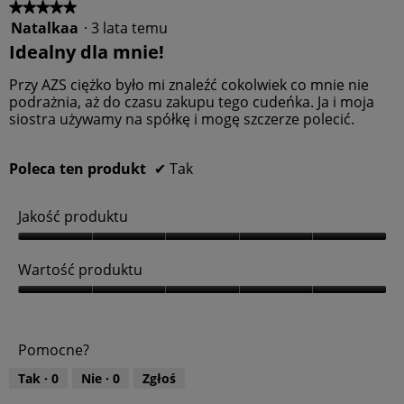
t
o
★★★★★
★★★★★
u
d
Natalkaa
·
3 lata temu
5
,
u
z
Idealny dla mnie!
5
k
5
z
t
gwiazdek.
Przy AZS ciężko było mi znaleźć cokolwiek co mnie nie
5
u
podrażnia, aż do czasu zakupu tego cudeńka. Ja i moja
,
siostra używamy na spółkę i mogę szczerze polecić.
5
z
5
Poleca ten produkt
✔
Tak
Jakość produktu
J
a
Wartość produktu
k
o
W
ś
a
ć
r
Pomocne?
p
t
r
o
Tak ·
0
Nie ·
0
Zgłoś
o
ś
d
ć