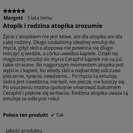
p
e
ś
k
r
j
ć
t
o
★★★★★
★★★★★
s
s
u
d
Margott
·
3 lata temu
5
z
p
,
u
z
a
o
Atopik i rodzina atopika zrozumie
5
k
5
c
w
z
t
gwiazdek.
i
o
Życie z atopikiem nie jest łatwe, ani dla atopika ani dla
5
u
e
d
calej rodziny. Długo szukaliśmy idealnej emulsji do
,
g
u
mycia, gdyż skóra atopowa nie powinna się dlugo
5
r
j
moczyć q wodzie, a córka uwielbia kąpiele. Dzięki tej
z
a
e
magicznej emulsji do mycia Cetaphil kąpiele nie są już
5
f
o
takie straszne. Bo najgorszym momentem atopika jest
i
t
wyjście z kąpieli, bo wtedy skóra najbardziej odczuwa
c
w
pieczenie, spięcie, swędzenie... Po myciu tą emulsją
z
a
skóra jest nawilżona, nie boli, nie piecze, nie łuszczy się.
n
r
Po osuszeniu można spokojnie smarować balsamem
e
c
Cetaphil i pięknie się wchłania. Rodzina atopika uważa tą
j
i
emulsje za odkrycie roku!
e
o
k
Poleca ten produkt
✔
Tak
n
a
Jakość produktu
d