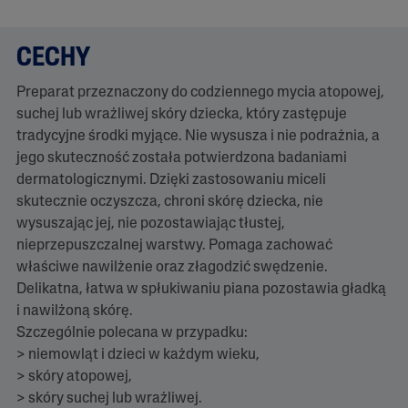
e
.
Ś
r
CECHY
e
d
n
Preparat przeznaczony do codziennego mycia atopowej,
i
suchej lub wrażliwej skóry dziecka, który zastępuje
a
o
tradycyjne środki myjące. Nie wysusza i nie podrażnia, a
c
jego skuteczność została potwierdzona badaniami
e
n
dermatologicznymi. Dzięki zastosowaniu miceli
a
skutecznie oczyszcza, chroni skórę dziecka, nie
w
y
wysuszając jej, nie pozostawiając tłustej,
n
nieprzepuszczalnej warstwy. Pomaga zachować
o
s
właściwe nawilżenie oraz złagodzić swędzenie.
i
Delikatna, łatwa w spłukiwaniu piana pozostawia gładką
4
.
i nawilżoną skórę.
6
Szczególnie polecana w przypadku:
z
5
> niemowląt i dzieci w każdym wieku,
.
> skóry atopowej,
C
z
> skóry suchej lub wrażliwej.