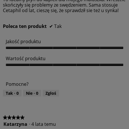
5
u
skończyły się problemy ze swędzeniem. Sama stosuje
,
Cetaphil od lat, cieszę się, że sprawdził sie też u synka!
5
z
5
Poleca ten produkt
✔
Tak
Jakość produktu
J
a
Wartość produktu
k
o
W
ś
a
ć
r
Pomocne?
p
t
r
o
Tak ·
0
Nie ·
0
Zgłoś
o
ś
d
ć
u
p
k
r
t
o
★★★★★
★★★★★
u
d
Katarzyna
·
4 lata temu
5
,
u
z