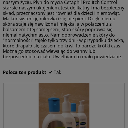
i
d
naszym życiu. Płyn do mycia Cetaphil Pro Itch Control
w
i
r
a
n
stał się naszym ukojeniem. Jest delikatny i ma bezpieczny
ż
y
e
l
s
i
skład, przeznaczony jest również dla dzieci i niemowląt.
n
d
z
o
a
Ma konsystencję mleczka i się nie pieni. Dzięki niemu
o
y
n
g
o
p
skóra staje się nawilżona i miękka, a w połączeniu z
s
i
o
r
c
balsamem z tej samej serii, stan skóry poprawia się
i
a
z
w
e
niemal natychmiasto. Nam doprowadzenie skóry do
4
y
o
e
n
c
"normalności" zajęło tylko trzy dni - w przypadku dziecka,
.
c
i
g
a
które drapało się czasem do krwi, to bardzo krótki czas.
6
e
s
o
w
Można go stosować wlewając do wanny lub
k
z
n
.
y
s
bezpośrednio na ciało. Uwielbiam to mało powiedziane.
5
a
p
n
.
w
o
o
w
y
s
o
Poleca ten produkt
✔
Tak
n
d
i
u
o
4
j
s
e
.
i
z
6
a
4
z
k
.
t
5
6
u
.
a
z
l
5
i
.
z
o