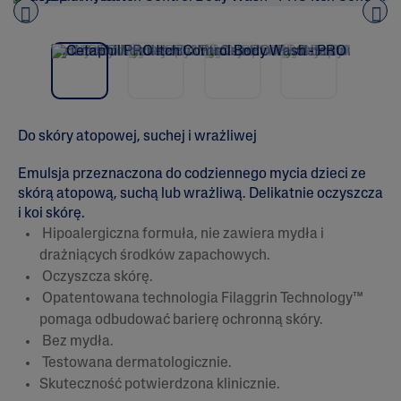
a
5
g
Pre
nex
w
vio
t
i
us
a
z
d
e
k
Do skóry atopowej, suchej i wrażliwej
.
P
r
Emulsja przeznaczona do codziennego mycia dzieci ze
z
skórą atopową, suchą lub wrażliwą. Delikatnie oczyszcza
e
i koi skórę.
c
z
Hipoalergiczna formuła, nie zawiera mydła i
y
drażniących środków zapachowych.
t
a
Oczyszcza skórę.
j
Opatentowana technologia Filaggrin Technology™
r
e
pomaga odbudować barierę ochronną skóry.
c
Bez mydła.
e
n
Testowana dermatologicznie.
z
Skuteczność potwierdzona klinicznie.
j