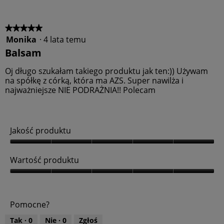
u
p
k
r
t
o
★★★★★
★★★★★
u
d
Monika
·
4 lata temu
5
,
u
z
Balsam
5
k
5
z
t
gwiazdek.
Oj długo szukałam takiego produktu jak ten:)) Używam
5
u
na spółkę z córką, która ma AZS. Super nawilża i
,
najważniejsze NIE PODRAŻNIA!! Polecam
5
z
5
Jakość produktu
J
a
Wartość produktu
k
o
W
ś
a
ć
r
Pomocne?
p
t
r
o
Tak ·
0
Nie ·
0
Zgłoś
o