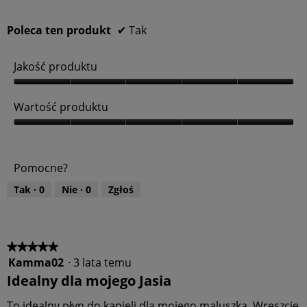
Poleca ten produkt
✔
Tak
Jakość produktu
J
a
Wartość produktu
k
o
W
ś
a
ć
r
Pomocne?
p
t
r
o
Tak ·
0
Nie ·
0
Zgłoś
o
ś
d
ć
u
p
k
r
t
o
★★★★★
★★★★★
u
d
Kamma02
·
3 lata temu
5
,
u
z
Idealny dla mojego Jasia
5
k
5
z
t
gwiazdek.
To idealny płyn do kapieli dla mojego maluszka. Wreszcie