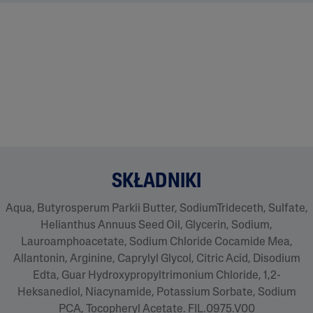
s
t
r
o
n
y
.
SKŁADNIKI
Aqua, Butyrosperum Parkii Butter, SodiumTrideceth, Sulfate,
Helianthus Annuus Seed Oil, Glycerin, Sodium,
Lauroamphoacetate, Sodium Chloride Cocamide Mea,
Allantonin, Arginine, Caprylyl Glycol, Citric Acid, Disodium
Edta, Guar Hydroxypropyltrimonium Chloride, 1,2-
Heksanediol, Niacynamide, Potassium Sorbate, Sodium
PCA, Tocopheryl Acetate. FIL.0975.V00