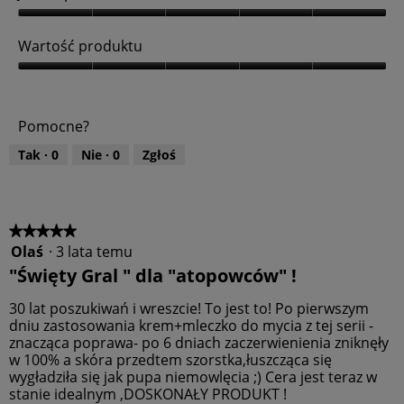
i
J
a
a
Wartość produktu
l
k
o
o
W
g
ś
a
o
ć
r
w
Pomocne?
p
t
e
r
o
g
Tak ·
0
Nie ·
0
Zgłoś
o
ś
o
d
ć
.
u
p
k
r
t
o
★★★★★
★★★★★
u
d
Olaś
·
3 lata temu
5
,
u
z
"Święty Gral " dla "atopowców" !
5
k
5
z
t
gwiazdek.
30 lat poszukiwań i wreszcie! To jest to! Po pierwszym
5
u
dniu zastosowania krem+mleczko do mycia z tej serii -
,
znacząca poprawa- po 6 dniach zaczerwienienia zniknęły
5
w 100% a skóra przedtem szorstka,łuszcząca się
z
wygładziła się jak pupa niemowlęcia ;) Cera jest teraz w
5
stanie idealnym ,DOSKONAŁY PRODUKT !