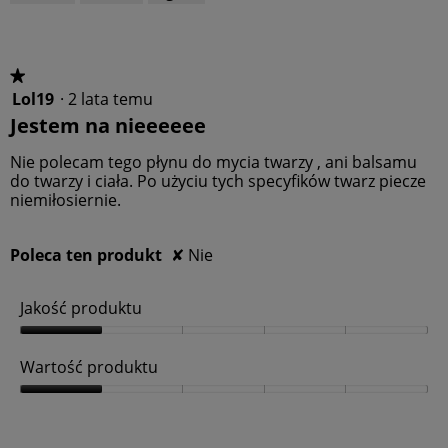
ś
d
ć
u
p
k
r
t
o
★★★★★
★★★★★
u
d
Lol19
·
2 lata temu
1
,
u
z
Jestem na nieeeeee
5
k
5
z
t
gwiazdek.
Nie polecam tego płynu do mycia twarzy , ani balsamu
5
u
do twarzy i ciała. Po użyciu tych specyfików twarz piecze
,
niemiłosiernie.
5
z
5
Poleca ten produkt
✘
Nie
Jakość produktu
J
a
Wartość produktu
k
o
W
ś
a
ć
r