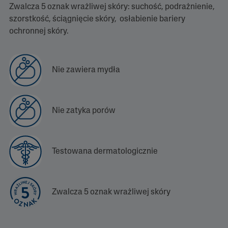
y
Zwalcza 5 oznak wrażliwej skóry: suchość, podrażnienie,
t
a
szorstkość, ściągnięcie skóry, osłabienie bariery
j
ochronnej skóry.
9
R
e
c
e
Nie zawiera mydła
n
z
j
i
Ł
Nie zatyka porów
ą
c
z
e
d
Testowana dermatologicznie
o
t
e
j
s
Zwalcza 5 oznak wrażliwej skóry
a
m
e
j