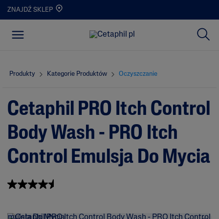
ZNAJDŹ SKLEP
Produkty
Kategorie Produktów
Oczyszczanie
Cetaphil PRO Itch Control
Body Wash - PRO Itch
Control Emulsja Do Mycia
Napisz recenzję
4.6
(9)
4
.
6
n