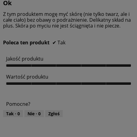
Ok
5
k
5
z
t
gwiazdek.
Z tym produktem mogę myć skórę (nie tylko twarz, ale i
5
u
całe ciało) bez obawy o podrażnienie. Delikatny skład na
,
plus. Skóra po myciu nie jest ściągnięta i nie piecze.
5
z
5
Poleca ten produkt
✔
Tak
Jakość produktu
J
a
Wartość produktu
k
o
W
ś
a
ć
r
Pomocne?
p
t
r
o
Tak ·
0
Nie ·
0
Zgłoś
o
ś
d
ć
u
p
k
r