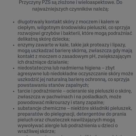
Przyczyny PZS są złożone i wieloaspektowe. Do
najważniejszych czynników należą:
długotrwały kontakt skóry z moczem i kałem w
ciepłym, wilgotnym środowisku pieluszki, co sprzyja
rozwojowi grzybów i bakterii, które mogą podrażniać
delikatną skórę dziecka;
enzymy zawarte w kale, takie jak proteazy i lipazy,
mogą uszkadzać barierę skórną, zwłaszcza gdy mają
kontakt z moczem o zasadowym pH, zwiększającym
ich drażniące działanie;
niedostateczna lub nadmierna higiena – zbyt
agresywne lub niedokładne oczyszczanie skóry może
uszkodzić jej naturalną barierę ochronną, co sprzyja
powstawaniu stanów zapalnych;
tarcie i podrażnienie – ocieranie się pieluszki o skórę,
zwłaszcza w pachwinach i na pośladkach, może
powodować mikrourazy i stany zapalne;
substancje chemiczne – niektóre składniki pieluszek,
preparatów do pielęgnacji, detergentów do prania
pieluch oraz chusteczek nawilżających mogą
wywoływać alergie lub podrażnienia u dzieci o
wrażliwej skórze;