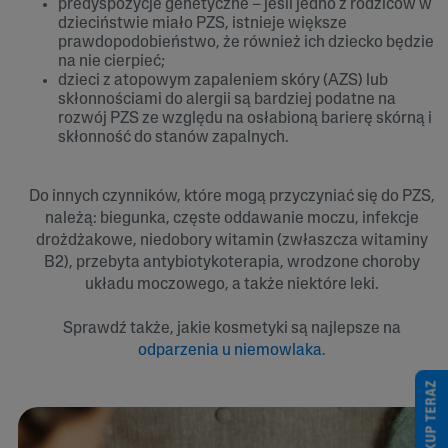
predyspozycje genetyczne – jeśli jedno z rodziców w
dzieciństwie miało PZS, istnieje większe
prawdopodobieństwo, że również ich dziecko będzie
na nie cierpieć;
dzieci z atopowym zapaleniem skóry (AZS) lub
skłonnościami do alergii są bardziej podatne na
rozwój PZS ze względu na osłabioną barierę skórną i
skłonność do stanów zapalnych.
Do innych czynników, które mogą przyczyniać się do PZS,
należą: biegunka, częste oddawanie moczu, infekcje
drożdżakowe, niedobory witamin (zwłaszcza witaminy
B2), przebyta antybiotykoterapia, wrodzone choroby
układu moczowego, a także niektóre leki.
Sprawdź także, jakie kosmetyki są najlepsze na
odparzenia u niemowlaka
.
KUP TERAZ