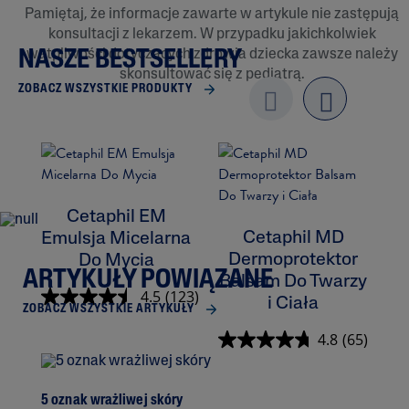
Pamiętaj, że informacje zawarte w artykule nie zastępują
konsultacji z lekarzem. W przypadku jakichkolwiek
wątpliwości dotyczących zdrowia dziecka zawsze należy
NASZE BESTSELLERY
skonsultować się z pediatrą.
ZOBACZ WSZYSTKIE PRODUKTY
Previo
next
us
Cetaphil EM
Cetaphil MD
Emulsja Micelarna
Dermoprotektor
Do Mycia
ARTYKUŁY POWIĄZANE
Balsam Do Twarzy
K
4.5
(123)
i Ciała
ZOBACZ WSZYSTKIE ARTYKUŁY
4.8
(65)
5 oznak wrażliwej skóry