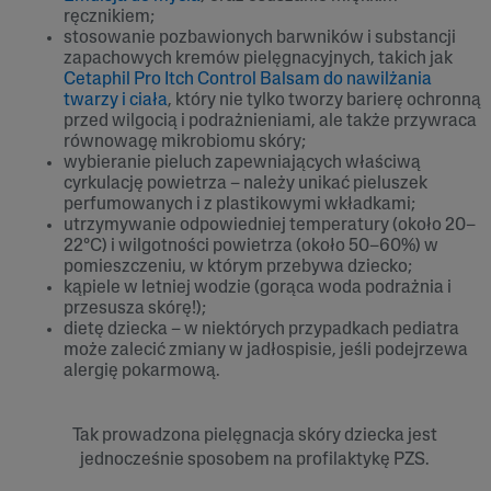
ręcznikiem;
stosowanie pozbawionych barwników i substancji
zapachowych kremów pielęgnacyjnych, takich jak
Cetaphil Pro Itch Control Balsam do nawilżania
twarzy i ciała
, który nie tylko tworzy barierę ochronną
przed wilgocią i podrażnieniami, ale także przywraca
równowagę mikrobiomu skóry;
wybieranie pieluch zapewniających właściwą
cyrkulację powietrza – należy unikać pieluszek
perfumowanych i z plastikowymi wkładkami;
utrzymywanie odpowiedniej temperatury (około 20–
22°C) i wilgotności powietrza (około 50–60%) w
pomieszczeniu, w którym przebywa dziecko;
kąpiele w letniej wodzie (gorąca woda podrażnia i
przesusza skórę!);
dietę dziecka – w niektórych przypadkach pediatra
może zalecić zmiany w jadłospisie, jeśli podejrzewa
alergię pokarmową.
Tak prowadzona pielęgnacja skóry dziecka jest
jednocześnie sposobem na profilaktykę PZS.