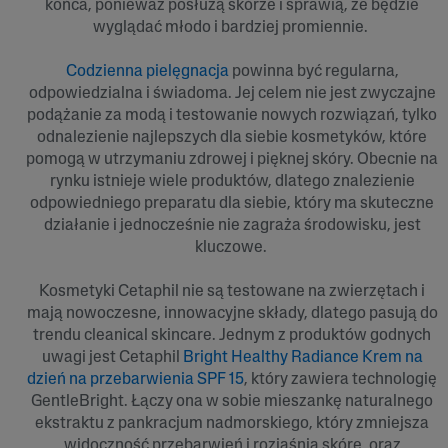
końca, ponieważ posłużą skórze i sprawią, że będzie
wyglądać młodo i bardziej promiennie.
Codzienna pielęgnacja
powinna być regularna,
odpowiedzialna i świadoma. Jej celem nie jest zwyczajne
podążanie za modą i testowanie nowych rozwiązań, tylko
odnalezienie najlepszych dla siebie kosmetyków, które
pomogą w utrzymaniu zdrowej i pięknej skóry. Obecnie na
rynku istnieje wiele produktów, dlatego znalezienie
odpowiedniego preparatu dla siebie, który ma skuteczne
działanie i jednocześnie nie zagraża środowisku, jest
kluczowe.
Kosmetyki Cetaphil nie są testowane na zwierzętach i
mają nowoczesne, innowacyjne składy, dlatego pasują do
trendu cleanical skincare. Jednym z produktów godnych
uwagi jest Cetaphil
Bright Healthy Radiance Krem na
dzień na przebarwienia SPF 15
, który zawiera technologię
GentleBright. Łączy ona w sobie mieszankę naturalnego
ekstraktu z pankracjum nadmorskiego, który zmniejsza
widoczność przebarwień i rozjaśnia skórę, oraz