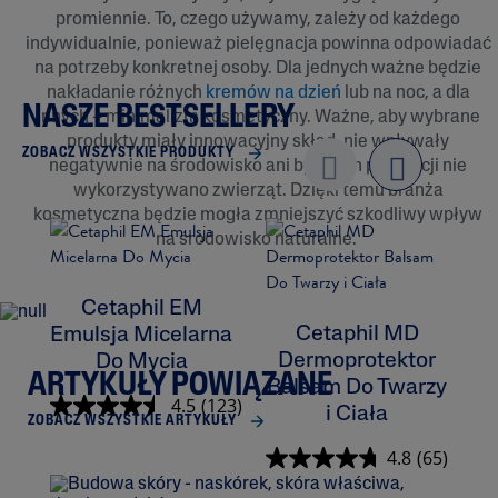
promiennie. To, czego używamy, zależy od każdego
indywidualnie, ponieważ pielęgnacja powinna odpowiadać
na potrzeby konkretnej osoby. Dla jednych ważne będzie
nakładanie różnych
kremów na dzień
lub na noc, a dla
NASZE BESTSELLERY
innych – minimalizm kosmetyczny. Ważne, aby wybrane
produkty miały innowacyjny skład, nie wpływały
ZOBACZ WSZYSTKIE PRODUKTY
negatywnie na środowisko ani by do ich produkcji nie
Previo
wykorzystywano zwierząt. Dzięki temu branża
next
us
kosmetyczna będzie mogła zmniejszyć szkodliwy wpływ
na środowisko naturalne.
Cetaphil EM
Cetaphil MD
Emulsja Micelarna
Dermoprotektor
Do Mycia
ARTYKUŁY POWIĄZANE
Balsam Do Twarzy
K
4.5
(123)
i Ciała
ZOBACZ WSZYSTKIE ARTYKUŁY
4.8
(65)