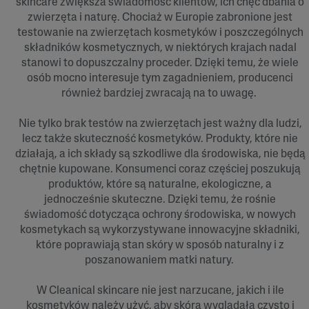
skincare zwiększa świadomość klientów, ich chęć dbania o
zwierzęta i naturę. Chociaż w Europie zabronione jest
testowanie na zwierzętach kosmetyków i poszczególnych
składników kosmetycznych, w niektórych krajach nadal
stanowi to dopuszczalny proceder. Dzięki temu, że wiele
osób mocno interesuje tym zagadnieniem, producenci
również bardziej zwracają na to uwagę.
Nie tylko brak testów na zwierzętach jest ważny dla ludzi,
lecz także skuteczność kosmetyków. Produkty, które nie
działają, a ich składy są szkodliwe dla środowiska, nie będą
chętnie kupowane. Konsumenci coraz częściej poszukują
produktów, które są naturalne, ekologiczne, a
jednocześnie skuteczne. Dzięki temu, że rośnie
świadomość dotycząca ochrony środowiska, w nowych
kosmetykach są wykorzystywane innowacyjne składniki,
które poprawiają stan skóry w sposób naturalny i z
poszanowaniem matki natury.
W Cleanical skincare nie jest narzucane, jakich i ile
kosmetyków należy użyć, aby skóra wyglądała czysto i