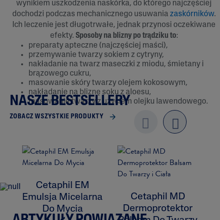
wynikiem uszkodzenia naskórka, do którego najczęściej
dochodzi podczas mechanicznego usuwania
zaskórników
.
Ich leczenie jest długotrwałe, jednak przynosi oczekiwane
efekty.
Sposoby na blizny po trądziku to
:
preparaty apteczne (najczęściej maści),
przemywanie twarzy sokiem z cytryny,
nakładanie na twarz maseczki z miodu, śmietany i
brązowego cukru,
masowanie skóry twarzy olejem kokosowym,
nakładanie na bliznę soku z aloesu,
NASZE BESTSELLERY
masowanie twarzy z użyciem olejku lawendowego.
ZOBACZ WSZYSTKIE PRODUKTY
Previo
next
us
Cetaphil EM
Cetaphil MD
Emulsja Micelarna
Dermoprotektor
Do Mycia