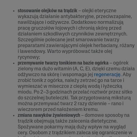
stosowanie olejków na trądzik
– olejki eteryczne
wykazują działanie antybakteryjne, przeciwzapalne,
nawilżające i odżywcze. Dodatkowo normalizują
pracę gruczołów łojowych i chronią skórę przed
działaniem szkodliwych czynników zewnętrznych.
Szczególnie polecane jest smarowanie twarzy
preparatami zawierającymi olejek herbaciany, różany
i lawendowy. Warto wypróbować także olej
rycynowy;
przemywanie twarzy tonikiem na bazie ogórka
– ogórek
zielony ma dużo witamin (A, C, E), dzięki czemu działa
odżywczo na skórę i wspomaga jej
regenerację
. Aby
zrobić tonik z ogórka, należy zetrzeć go na tarce i
wymieszać w miseczce z ciepłą wodą i łyżeczką
miodu. Po 2–3 godzinach przelać roztwór przez sitko
do szczelnej buteleczki. Tak przygotowaną miksturą
można przemywać twarz 2 razy dziennie – rano i
wieczorem przed nałożeniem kremu.
zmiana nawyków żywieniowych
– domowe sposoby na
trądzik obejmują także zalecenia dietetyczne.
Spożywane pokarmy mają duży wpływ na wygląd
cery. Osobom z trądzikiem zaleca się ograniczenie w