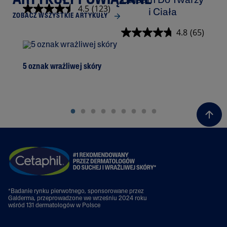
ARTYKUŁY POWIĄZANE
Balsam Do Twarzy
K
4.5
(123)
i Ciała
ZOBACZ WSZYSTKIE ARTYKUŁY
4.8
(65)
5 oznak wrażliwej skóry
Prz
*Badanie rynku pierwotnego, sponsorowane przez
Galderma, przeprowadzone we wrześniu 2024 roku
wśród 131 dermatologów w Polsce