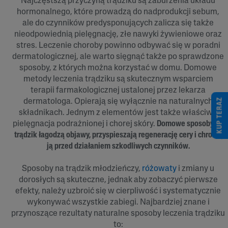
Najczęstszą przyczyną trądziku są zaburzenia układu
hormonalnego, które prowadzą do nadprodukcji sebum,
ale do czynników predysponujących zalicza się także
nieodpowiednią pielęgnację, złe nawyki żywieniowe oraz
stres. Leczenie choroby powinno odbywać się w poradni
dermatologicznej, ale warto sięgnąć także po sprawdzone
sposoby, z których można korzystać w domu. Domowe
metody leczenia trądziku są skutecznym wsparciem
terapii farmakologicznej ustalonej przez lekarza
KUP TERAZ
dermatologa. Opierają się wyłącznie na naturalnych
składnikach. Jednym z elementów jest także właściwa
pielęgnacja podrażnionej i chorej skóry.
Domowe sposoby na
trądzik łagodzą objawy, przyspieszają regenerację cery i chronią
ją przed działaniem szkodliwych czynników.
Sposoby na trądzik młodzieńczy,
różowaty
i zmiany u
dorosłych są skuteczne, jednak aby zobaczyć pierwsze
efekty, należy uzbroić się w cierpliwość i systematycznie
wykonywać wszystkie zabiegi. Najbardziej znane i
przynoszące rezultaty naturalne sposoby leczenia trądziku
to: