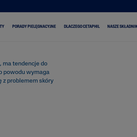
 i
TY
PORADY PIELĘGNACYJNE
DLACZEGO CETAPHIL
NASZE SKŁADNIK
ski
Skóra Sucha
Classic
Aloes
, ma tendencje do
Skóra Mieszana
PRO Oil Control
Olej z aw
tego powodu wymaga
Skóra Normalna
PRO Itch Control
Ceramidy
ę z problemem skóry
Skóra
PRO Redness
Gliceryna
Przetłuszczająca się
Control
enie
Niacynam
Gentle Exfoliating
SA
Pantenol
a się
Masło Sh
ona i
Olej ze sł
migdałów