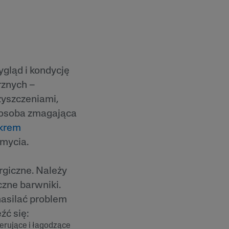
gląd i kondycję
rznych –
zyszczeniami,
 osoba zmagająca
krem
 mycia.
rgiczne. Należy
czne barwniki.
 nasilać problem
źć się:
erujące i łagodzące