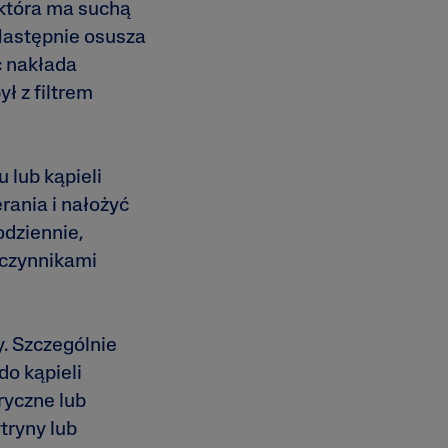
która ma suchą
 Następnie osusza
c nakłada
ł z filtrem
 lub kąpieli
rania i nałożyć
odziennie,
 czynnikami
. Szczególnie
do kąpieli
ryczne lub
tryny lub