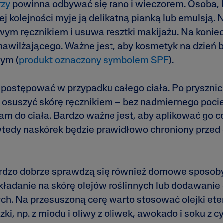
rzy
powinna odbywać się rano i wieczorem. Osoba, 
ej kolejności myje ją delikatną pianką lub emulsją.
wym ręcznikiem i usuwa resztki makijażu. Na konie
wilżającego. Ważne jest, aby kosmetyk na dzień by
ym (
produkt oznaczony symbolem SPF
).
postępować w przypadku całego ciała. Po prysznicu
e osuszyć skórę ręcznikiem – bez nadmiernego pocie
am do ciała. Bardzo ważne jest, aby aplikować go c
wtedy naskórek będzie prawidłowo chroniony przed
ardzo dobrze sprawdzą się również domowe sposoby
kładanie na skórę olejów roślinnych lub dodawanie 
ch. Na przesuszoną cerę warto stosować olejki ete
i, np. z miodu i oliwy z oliwek, awokado i soku z cy