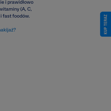
nie i prawidłowo
witaminy (A, C,
i fast foodów.
KUP TERAZ
makijaż?