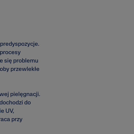
 predyspozycje.
 procesy
ie się problemu
roby przewlekłe
wej pielęgnacji.
 dochodzi do
ie UV,
aca przy