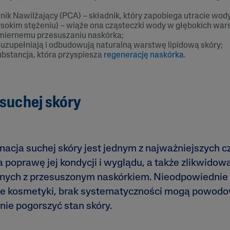
ik Nawilżający (PCA) – składnik, który zapobiega utracie wody
ysokim stężeniu) – wiąże ona cząsteczki wody w głębokich war
miernemu przesuszaniu naskórka;
– uzupełniają i odbudowują naturalną warstwę lipidową skóry;
ubstancja, która przyspiesza
regenerację naskórka
.
 suchej skóry
nacja suchej skóry jest jednym z najważniejszych 
poprawę jej kondycji i wyglądu, a także zlikwidow
ych z przesuszonym naskórkiem. Nieodpowiednie 
złe kosmetyki, brak systematyczności mogą powodo
nie pogorszyć stan skóry.