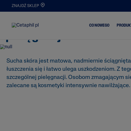
ZNAJDŹ SKLEP
Sucha skóra – przyczyny
CO NOWEGO
PRODUK
pielęgnacja
Trądzik i Wypry
Sucha skóra jest matowa, nadmiernie ściągnięta
Oczyszczanie
Skóra Matowa i
łuszczenia się i łatwo ulega uszkodzeniom. Z 
Nawilżanie
Odwodniona
szczególnej pielęgnacji. Osobom zmagającym si
Serum
Oczyszczanie i
Demakijaż
zalecane są kosmetyki intensywnie nawilżające.
Nowości
Atopowe Zapal
Skóry
Skóra
Przetłuszczając
Skóra Podrażni
Popękana