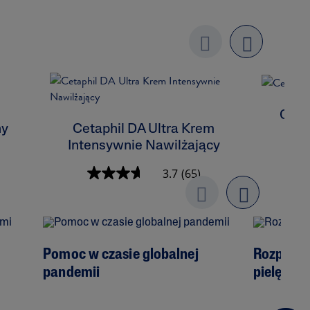
Previo
next
us
Ceta
ny
Cetaphil DA Ultra Krem
Intensywnie Nawilżający
3.7
(65)
Previo
next
us
Pomoc w czasie globalnej
Rozpoczę
pandemii
pielęgnac