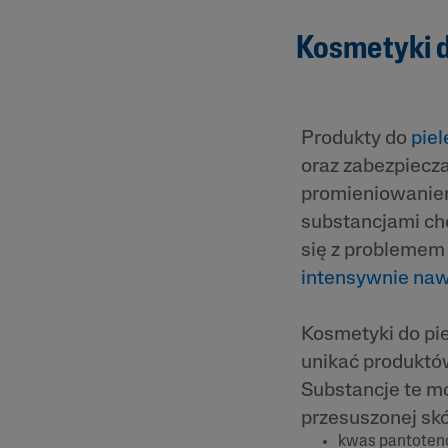
Zaczerwienienia
Trądzik Różowa
Kosmetyki d
Skóra Szorstka 
Łuszcząca się
Produkty do
piel
oraz zabezpiecz
promieniowaniem
substancjami ch
się z problemem
intensywnie naw
Kosmetyki do pie
unikać produktów
Substancje te 
przesuszonej skó
kwas pantoteno