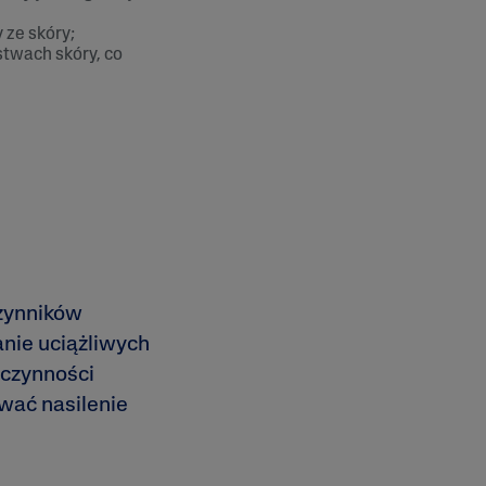
 ze skóry;
stwach skóry, co
czynników
anie uciążliwych
czynności
wać nasilenie