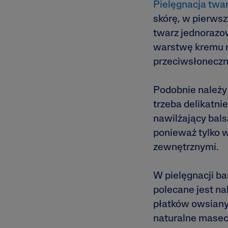
Pielęgnacja twa
skórę, w pierwsz
twarz jednorazo
warstwę kremu na
przeciwsłoneczn
Podobnie należy 
trzeba delikatni
nawilżający bals
ponieważ tylko 
zewnętrznymi.
W pielęgnacji b
polecane jest na
płatków owsiany
naturalne maseczk