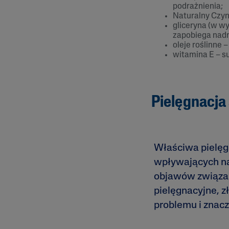
podrażnienia;
Naturalny Czynn
gliceryna (w w
zapobiega nad
oleje roślinne 
witamina E – s
Pielęgnacja
Właściwa pielęg
wpływających na 
objawów związan
pielęgnacyjne, 
problemu i znacz