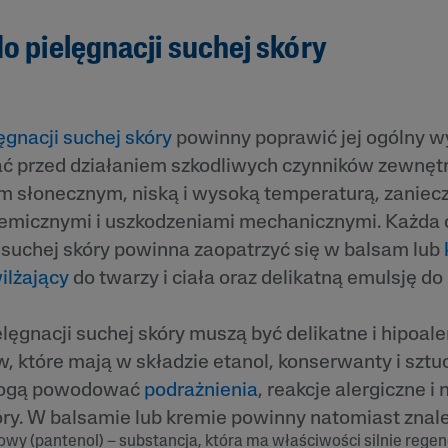
 i
Tokoferol
ty
o pielęgnacji suchej skóry
i
ęgnacji suchej skóry
powinny poprawić jej ogólny wy
ać przed działaniem szkodliwych czynników zewnęt
 słonecznym, niską i wysoką temperaturą, zaniec
emicznymi i uszkodzeniami mechanicznymi. Każda
 suchej skóry powinna zaopatrzyć się w balsam lub
ilżający
do twarzy i ciała oraz delikatną emulsję do
lęgnacji suchej skóry muszą być delikatne i hipoale
, które mają w składzie etanol, konserwanty i sztu
mogą powodować
podrażnienia
, reakcje alergiczne i
ry. W balsamie lub kremie powinny natomiast znale
wy (pantenol) – substancja, która ma właściwości silnie regen