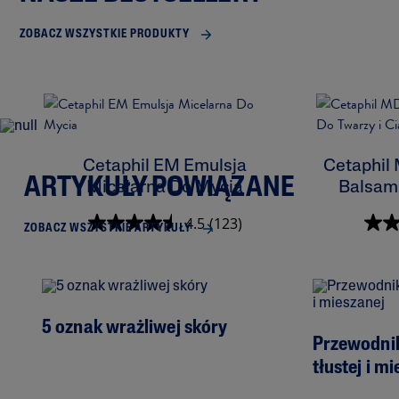
ZOBACZ WSZYSTKIE PRODUKTY
Cetaphil EM Emulsja
Cetaphil
ARTYKUŁY POWIĄZANE
Micelarna Do Mycia
Balsam 
4.5
(123)
ZOBACZ WSZYSTKIE ARTYKUŁY
5 oznak wrażliwej skóry
Przewodnik
tłustej i m