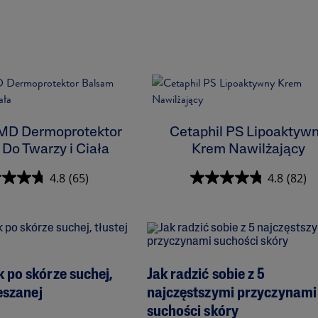
 MD Dermoprotektor
Cetaphil PS Lipoaktyw
Do Twarzy i Ciała
Krem Nawilżający
4.8
(65)
4.8
(82)
 po skórze suchej,
Jak radzić sobie z 5
ieszanej
najczęstszymi przyczynami
suchości skóry