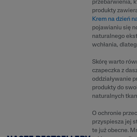
przebarwienia, k
produkty zawiera
Krem na dzień n
pojawianiu się n
naturalnego eks
wchłania, dlateg
Skórę warto równ
czapeczka z dasz
oddziaływanie pr
produkty do swoi
naturalnych tkan
O ochronie przec
przyspiesza jej 
te już obecne. 