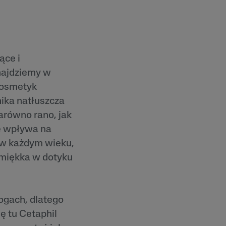
ące i
znajdziemy w
Kosmetyk
nika natłuszcza
arówno rano, jak
ie wpływa na
 w każdym wieku,
 miękka w dotyku
nogach, dlatego
ię tu Cetaphil