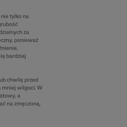
ie tylko na
 grubość
dzialnych za
oczny, ponieważ
nienie,
ię bardziej
lub chwilę przed
 mniej wilgoci. W
matowy, a
dać na zmęczoną,