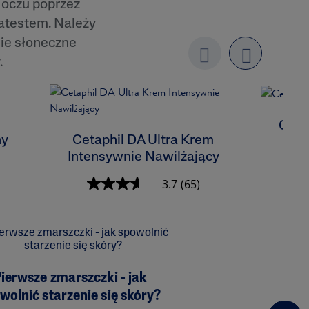
 oczu poprzez
 atestem. Należy
nie słoneczne
.
Previo
next
us
Ceta
ny
Cetaphil DA Ultra Krem
Intensywnie Nawilżający
3.7
(65)
ierwsze zmarszczki - jak
wolnić starzenie się skóry?