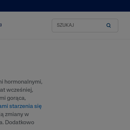
I
Zestawy Classic
okado
i hormonalnymi,
lat wcześniej,
id
mi gorąca,
mi starzenia się
ea
ają zmiany w
odkich
cha. Dodatkowo