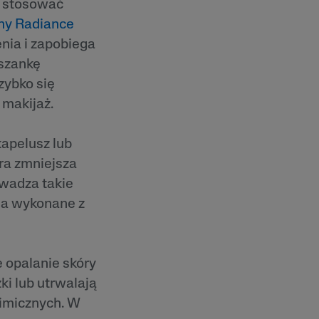
o stosować
thy Radiance
nia i zapobiega
eszankę
zybko się
 makijaż.
kapelusz lub
óra zmniejsza
owadza takie
ia wykonane z
 opalanie skóry
ki lub utrwalają
mimicznych. W