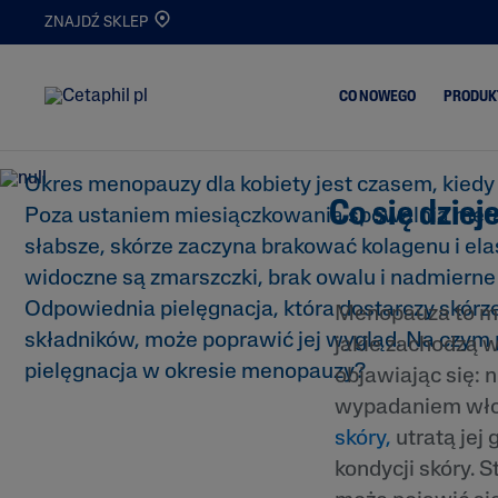
Jak powinna wyglądać 
ZNAJDŹ SKLEP
skóry w okresie menop
CO NOWEGO
PRODUK
Okres menopauzy dla kobiety jest czasem, kiedy 
Co się dzie
Trądzik i Wypry
Poza ustaniem miesiączkowania spowalnia metab
Oczyszczanie
słabsze, skórze zaczyna brakować kolagenu i elas
Skóra Matowa i
Nawilżanie
Odwodniona
widoczne są zmarszczki, brak owalu i nadmierne
Serum
Oczyszczanie i
Odpowiednia pielęgnacja, która dostarczy skórz
Menopauza to m
Demakijaż
Nowości
składników, może poprawić jej wygląd. Na czym
jakie zachodzą w
Atopowe Zapal
pielęgnacja w okresie menopauzy?
Skóry
objawiając się: 
wypadaniem włos
Skóra
Przetłuszczając
skóry,
utratą jej
Skóra Podrażni
kondycji skóry. 
Popękana