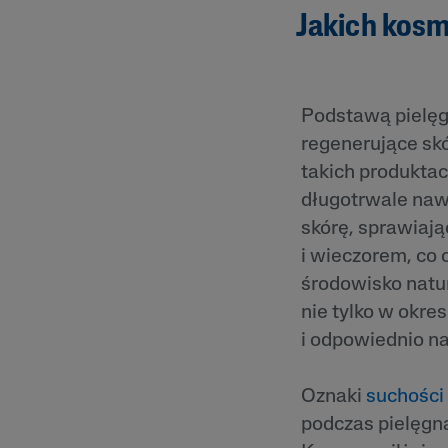
Jakich kos
Podstawą pielęg
regenerujące skó
takich produktac
długotrwale nawi
skórę, sprawiają
i wieczorem, co 
środowisko natu
nie tylko w okre
i odpowiednio n
Oznaki
suchości
podczas pielęgnac