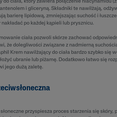
 do ciała, który zawiera połączenie niacynamidu (z
antenolem i gliceryną. Składniki te nawilżają, odżyw
ą barierę lipidową, zmniejszając suchość i łuszczen
nakładać po każdej kąpieli lub prysznicu.
mowanie ciała pozwoli skórze zachować odpowied
wi, że dolegliwości związane z nadmierną suchością
phil Krem nawilżający do ciała bardzo szybko się w
łożyć ubranie lub piżamę. Dodatkowo łatwo się ro
wi jego dużą zaletę.
zeciwsłoneczna
słoneczne przyspiesza proces starzenia się skóry,