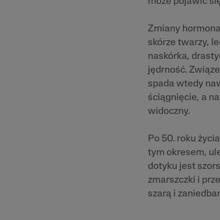
może pojawić si
Zaczerwienienia
Trądzik Różowa
Zmiany hormona
Skóra Szorstka 
Łuszcząca się
skórze twarzy, l
naskórka, drasty
jędrność. Związ
spada wtedy nawi
ściągnięcie, a na
widoczny.
Po 50. roku życi
tym okresem, ule
dotyku jest szor
zmarszczki i pr
szarą i zaniedba