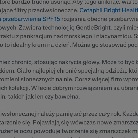
tóre bardzo trudno usunąć. Aby tego uniknąć, wart
jące filtry przeciwsłoneczne.
Cetaphil Bright Heal
a przebarwienia SPF 15
rozjaśnia obecne przebarwie
owych. Zawiera technologię GentleBright, czyli mi
traktu z pankracjum nadmorskiego i niacynamidu. S
o to idealny krem na dzień. Można go stosować pod
ież chronić, stosując nakrycia głowy. Może to być 
kiem. Ciało najlepiej chronić specjalną odzieżą, kt
omieni słonecznych na nie. Coraz więcej firm wpr
ch kolekcji. W lecie dobrym rozwiązaniem są ubran
in, takich jak len czy bawełna.
iwsłonecznej należy pamiętać przez cały rok. Każde
starzenie się. Pojawiają się wówczas nowe zmarszcz
Mrużenie oczu powoduje tworzenie się zmarszczek 