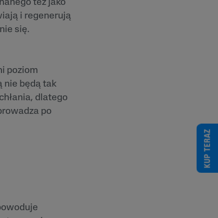
nanego też jako
iają i regenerują
ie się.
ni poziom
 nie będą tak
chłania, dlatego
zprowadza po
KUP TERAZ
 powoduje