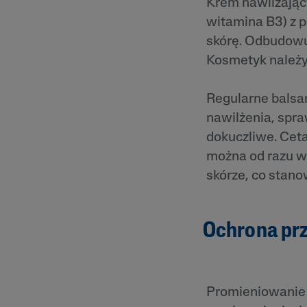
Krem nawilżający
witamina B3) z p
skórę. Odbudowuj
Kosmetyk należy 
Regularne balsa
nawilżenia, spra
dokuczliwe. Ceta
można od razu w
skórze, co stano
Ochrona pr
Promieniowanie 