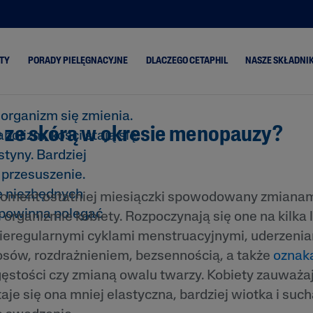
pielęgnacja
auzy?
TY
PORADY PIELĘGNACYJNE
DLACZEGO CETAPHIL
NASZE SKŁADNIK
organizm się zmienia.
je ze skórą w okresie menopauzy?
ski
Skóra Sucha
Classic
Aloes
olizm, kości stają się
tyny. Bardziej
Skóra Mieszana
PRO Oil Control
Olej z aw
 przesuszenie.
Skóra Normalna
PRO Itch Control
Ceramidy
e niezbędnych
oment ostatniej miesiączki spowodowany zmianam
Skóra
PRO Redness
Gliceryna
Przetłuszczająca się
Control
 powinna polegać
 organizmie kobiety. Rozpoczynają się one na kilka 
enie
Niacynam
Gentle Exfoliating
nieregularnymi cyklami menstruacyjnymi, uderzenia
SA
Pantenol
ów, rozdrażnieniem, bezsennością, a także
oznaka
a się
Masło Sh
 gęstości czy zmianą owalu twarzy. Kobiety zauważ
ona i
Olej ze sł
Staje się ona mniej elastyczna, bardziej wiotka i su
migdałów