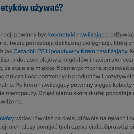
metyków używać?
nacji powinny być
kosmetyki nawilżające
, odżywiaj
rę. Twarz potrzebuje delikatnej pielęgnacji, którą 
h jak
Cetaphil PS Lipoaktywny Krem nawilżający
. 
lża, a dodatek olejów z migdałów i nasion słonecz
c, że staje się miękka. Kosmetyk można stosować z
ogranicza ilość potrzebnych produktów i pozytywn
ralne. Po krem nawilżający powinny sięgać kobiety
sie menopauzy. Dzięki niemu skóra dłużej pozostaje
awilżona.
 skóry
widać również na ciele, głównie na rękach i 
ji nie należy pomijać tych części ciała. Sprawdzi s