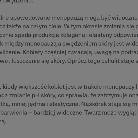
ę swędzenie.
 i
Tokoferol
ty
lne spowodowane menopauzą mogą być widoczne n
i
ecz także na całym ciele. W tym okresie zmienia się
cznie spada produkcja kolagenu i elastyny odpowie
ek między menopauzą a swędzeniem skóry jest wid
lżenie. Kobiety częściej zwracają uwagę na podraż
wet łuszczenie się skóry. Oprócz tego cellulit staje s
a, kiedy większość kobiet jest w trakcie menopauzy 
ga zmianie pH skóry, co sprawia, że zatrzymuje ona
stka, mniej jędrna i elastyczna. Naskórek staje się 
zebarwienia – bardziej widoczne. Twarz może wyglą
ną.