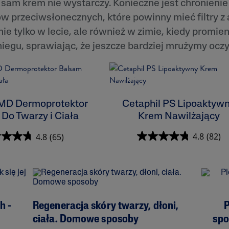
sam krem nie wystarczy. Konieczne jest chronienie
w przeciwsłonecznych, które powinny mieć filtry z
nie tylko w lecie, ale również w zimie, kiedy promie
śniegu, sprawiając, że jeszcze bardziej mrużymy oczy
 MD Dermoprotektor
Cetaphil PS Lipoaktyw
Do Twarzy i Ciała
Krem Nawilżający
4.8
(65)
4.8
(82)
h -
Regeneracja skóry twarzy, dłoni,
P
ciała. Domowe sposoby
spo