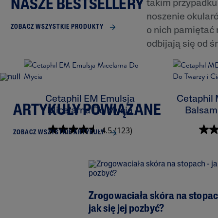
NASZE BESTSELLERY
takim przypadku 
noszenie okularó
ZOBACZ WSZYSTKIE PRODUKTY
o nich pamiętać 
odbijają się od 
Cetaphil EM Emulsja
Cetaphil
ARTYKUŁY POWIĄZANE
Micelarna Do Mycia
Balsam 
4.5
(123)
ZOBACZ WSZYSTKIE ARTYKUŁY
Zrogowaciała skóra na stopac
jak się jej pozbyć?