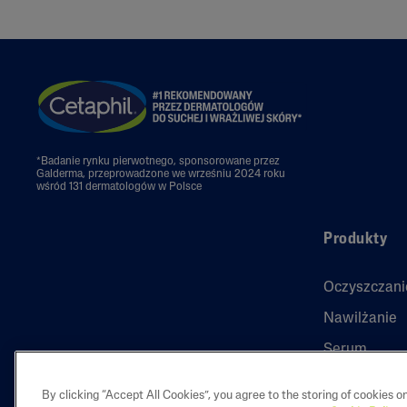
*Badanie rynku pierwotnego, sponsorowane przez
Galderma, przeprowadzone we wrześniu 2024 roku
wśród 131 dermatologów w Polsce
Produkty
Oczyszczani
Nawilżanie
Serum
Nowości
By clicking “Accept All Cookies”, you agree to the storing of cookies o