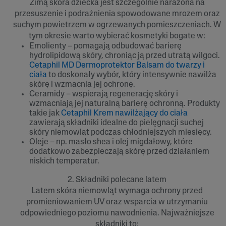
Zimą skóra dziecka jest szczególnie narażona na
przesuszenie i podrażnienia spowodowane mrozem oraz
suchym powietrzem w ogrzewanych pomieszczeniach. W
tym okresie warto wybierać kosmetyki bogate w:
Emolienty – pomagają odbudować barierę
hydrolipidową skóry, chroniąc ją przed utratą wilgoci.
Cetaphil MD Dermoprotektor Balsam do twarzy i
ciała
to doskonały wybór, który intensywnie nawilża
skórę i wzmacnia jej ochronę.
Ceramidy – wspierają regenerację skóry i
wzmacniają jej naturalną barierę ochronną. Produkty
takie jak
Cetaphil Krem nawilżający do ciała
zawierają składniki idealne do pielęgnacji suchej
skóry niemowląt podczas chłodniejszych miesięcy.
Oleje – np. masło shea i olej migdałowy, które
dodatkowo zabezpieczają skórę przed działaniem
niskich temperatur.
2. Składniki polecane latem
Latem skóra niemowląt wymaga ochrony przed
promieniowaniem UV oraz wsparcia w utrzymaniu
odpowiedniego poziomu nawodnienia. Najważniejsze
składniki to: