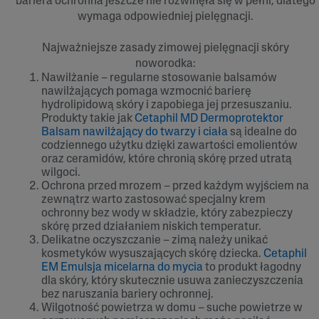
bariera ochronna jeszcze nie rozwinęła się w pełni, dlatego
wymaga odpowiedniej pielęgnacji.
Najważniejsze zasady zimowej pielęgnacji skóry
noworodka:
Nawilżanie – regularne stosowanie balsamów
nawilżających pomaga wzmocnić barierę
hydrolipidową skóry i zapobiega jej przesuszaniu.
Produkty takie jak
Cetaphil MD Dermoprotektor
Balsam nawilżający do twarzy i ciała
są idealne do
codziennego użytku dzięki zawartości emolientów
oraz ceramidów, które chronią skórę przed utratą
wilgoci.
Ochrona przed mrozem – przed każdym wyjściem na
zewnątrz warto zastosować specjalny krem
ochronny bez wody w składzie, który zabezpieczy
skórę przed działaniem niskich temperatur.
Delikatne oczyszczanie – zimą należy unikać
kosmetyków wysuszających skórę dziecka.
Cetaphil
EM Emulsja micelarna do mycia
to produkt łagodny
dla skóry, który skutecznie usuwa zanieczyszczenia
bez naruszania bariery ochronnej.
Wilgotność powietrza w domu – suche powietrze w