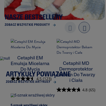
NASZE BESTSELLERY
ZOBACZ WSZYSTKIE PRODUKTY
Previo
next
us
Cetaphil EM
Cetaphil MD
Emulsja Micelarna
Dermoprotektor
Do Mycia
ARTYKUŁY POWIĄZANE
Balsam Do Twarzy
K
4.5
(123)
i Ciała
ZOBACZ WSZYSTKIE ARTYKUŁY
4.8
(65)
5 oznak wrażliwej skóry