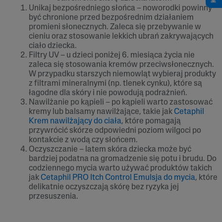
Unikaj bezpośredniego słońca – noworodki powinny
być chronione przed bezpośrednim działaniem
promieni słonecznych. Zaleca się przebywanie w
cieniu oraz stosowanie lekkich ubrań zakrywających
ciało dziecka.
Filtry UV – u dzieci poniżej 6. miesiąca życia nie
zaleca się stosowania kremów przeciwsłonecznych.
W przypadku starszych niemowląt wybieraj produkty
z filtrami mineralnymi (np. tlenek cynku), które są
łagodne dla skóry i nie powodują podrażnień.
Nawilżanie po kąpieli – po kąpieli warto zastosować
kremy lub balsamy nawilżające, takie jak
Cetaphil
Krem nawilżający do ciała
, które pomagają
przywrócić skórze odpowiedni poziom wilgoci po
kontakcie z wodą czy słońcem.
Oczyszczanie – latem skóra dziecka może być
bardziej podatna na gromadzenie się potu i brudu. Do
codziennego mycia warto używać produktów takich
jak
Cetaphil PRO Itch Control Emulsja do mycia
, które
delikatnie oczyszczają skórę bez ryzyka jej
przesuszenia.