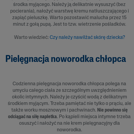
środka myjącego. Należy ją delikatnie wysuszyć (bez
pocierania), nałożyć warstwę kremu natłuszczającego i
zapiąć pieluszkę. Warto pozostawić malucha przez 15
minut z gołą pupą. Jest to tzw. wietrzenie pośladków.
Warto wiedzieć:
Czy należy nawilżać skórę dziecka?
Pielęgnacja noworodka chłopca
Codzienna pielęgnacja noworodka chłopca polega na
umyciu całego ciała ze szczególnym uwzględnieniem
okolic intymnych. Należy je czyścić wodą z delikatnym
środkiem myjącym. Trzeba pamiętać nie tylko o prąciu, ale
także worku mosznowym i pachwinach.
Nie powinno się
odciągać na siłę napletka
. Po kąpieli miejsca intymne trzeba
osuszyć i nałożyć na nie krem pielęgnacyjny dla
noworodka.