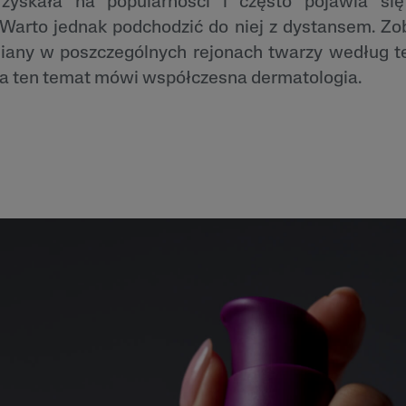
 zyskała na popularności i często pojawia si
 i
Tokoferol
Warto jednak podchodzić do niej z dystansem. Zo
ty
iany w poszczególnych rejonach twarzy według t
i
a ten temat mówi współczesna dermatologia.