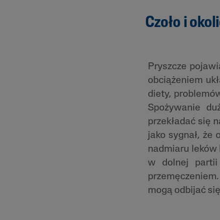
Czoło i okol
Pryszcze pojawia
obciążeniem uk
diety, problemów
Spożywanie duże
przekładać się 
jako sygnał, że 
nadmiaru leków 
w dolnej parti
przemęczeniem. 
mogą odbijać się 