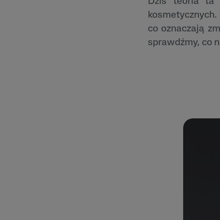
Dziś teoria ta
Zaczerwienienia
kosmetycznych. 
Trądzik Różowa
co oznaczają zm
Skóra Szorstka 
Łuszcząca się
sprawdźmy, co n