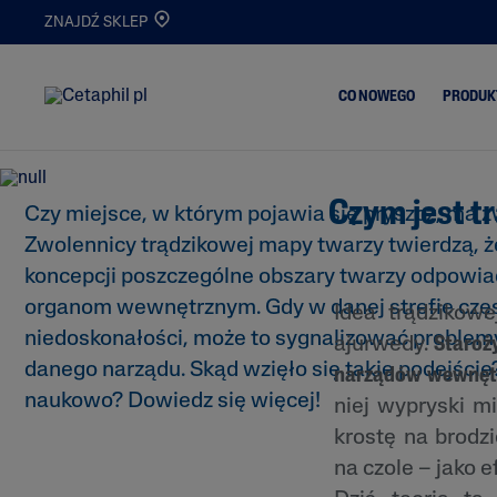
ZNAJDŹ SKLEP
niedoskonałości mogą 
CO NOWEGO
PRODUK
o stanie zdrowia?
Czym jest t
Trądzik i Wypry
Czy miejsce, w którym pojawia się pryszcz, ma 
Oczyszczanie
Zwolennicy trądzikowej mapy twarzy twierdzą, że
Skóra Matowa i
Nawilżanie
Odwodniona
koncepcji poszczególne obszary twarzy odpowi
Serum
Oczyszczanie i
organom wewnętrznym. Gdy w danej strefie czę
Idea trądzikow
Demakijaż
Nowości
niedoskonałości, może to sygnalizować proble
ajurwedy.
Staroż
Atopowe Zapal
danego narządu. Skąd wzięło się takie podejście
Skóry
narządów wewnęt
naukowo? Dowiedz się więcej!
niej wypryski m
Skóra
Przetłuszczając
krostę na brodz
Skóra Podrażni
na czole – jako 
Popękana