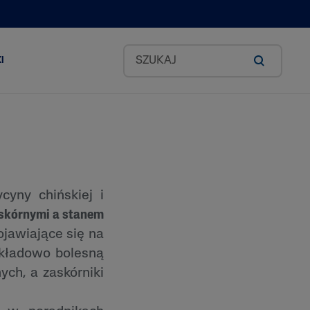
I
Zestawy Classic
okado
cyny chińskiej i
 skórnymi a stanem
id
jawiające się na
ykładowo bolesną
ea
ych, a zaskórniki
odkich