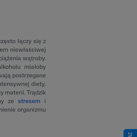
zęsto łączy się z
iem niewłaściwej
ciążenia wątroby.
alkoholu miałoby
ywają postrzegane
ntensywnej diety,
 materii. Trądzik
any ze
stresem
i
nienie organizmu