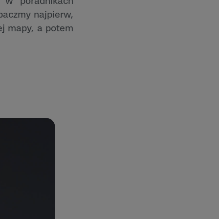
ę w poradnikach
baczmy najpierw,
ej mapy, a potem