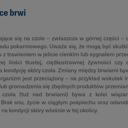
ice brwi
jące się na czole – zwłaszcza w górnej części – c
ładu pokarmowego. Uważa się, że mogą być skutk
 z trawieniem w jelicie cienkim lub sygnałem prze
j ilości tłustej, ciężkostrawnej żywności czy 
na kondycję skóry czoła. Zmiany między brwiami b
organizm jest przeciążony – na przykład wskutek i
lub gromadzenia się zbędnych produktów przemiany
i czoła (tuż nad brwiami) bywa z kolei wiąz
Brak snu, życie w ciągłym pośpiechu oraz odwod
na kondycji skóry właśnie w tej okolicy.