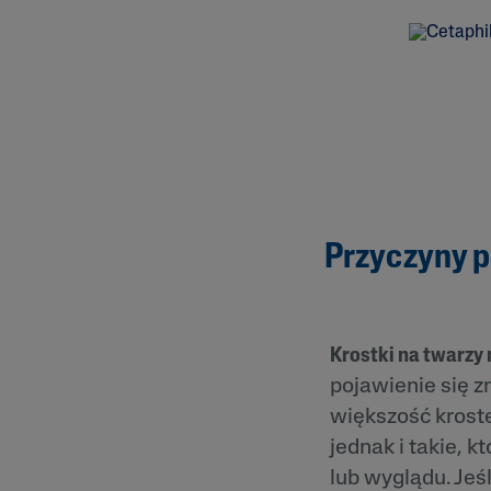
Zaczerwienienia
Trądzik Różowa
Skóra Szorstka 
Łuszcząca się
Przyczyny 
Krostki na twarzy
pojawienie się 
większość krost
jednak i takie, 
lub wyglądu. Jeśl