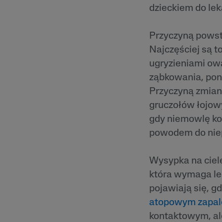
dzieckiem do lek
Przyczyną pows
Najczęściej są 
ugryzieniami ow
ząbkowania, poni
Przyczyną zmian 
gruczołów łojowy
gdy niemowlę koń
powodem do nie
Wysypka na ciele
która wymaga lec
pojawiają się, g
atopowym zapal
kontaktowym, ale