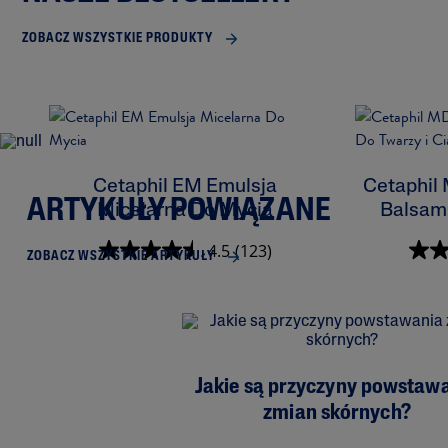
ZOBACZ WSZYSTKIE PRODUKTY
Cetaphil EM Emulsja
Cetaphil
ARTYKUŁY POWIĄZANE
Micelarna Do Mycia
Balsam 
4.5
(123)
ZOBACZ WSZYSTKIE ARTYKUŁY
Jakie są przyczyny powstaw
zmian skórnych?