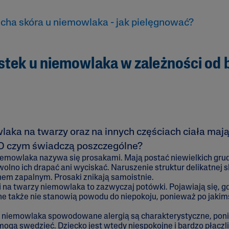
cha skóra u niemowlaka - jak pielęgnować?
stek u niemowlaka w zależności od 
laka na twarzy oraz na innych częściach ciała ma
 O czym świadczą poszczególne?
iemowlaka nazywa się prosakami. Mają postać niewielkich grud
wolno ich drapać ani wyciskać. Naruszenie struktur delikatnej
em zapalnym. Prosaki znikają samoistnie.
i
na twarzy niemowlaka to zazwyczaj potówki. Pojawiają się, g
ne także nie stanowią powodu do niepokoju, ponieważ po jakim
le niemowlaka spowodowane alergią są charakterystyczne, pon
mogą swędzieć. Dziecko jest wtedy niespokojne i bardzo płaczl