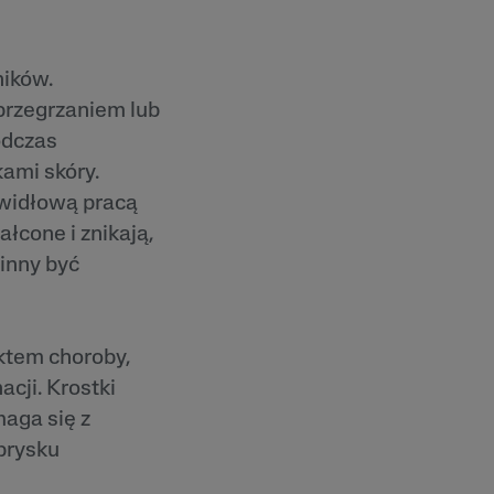
ników.
przegrzaniem lub
odczas
kami skóry.
awidłową pracą
łcone i znikają,
inny być
ktem choroby,
cji. Krostki
maga się z
prysku