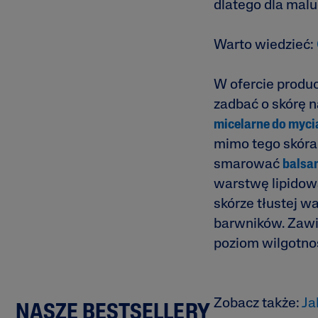
dlatego dla mal
Warto wiedzieć:
W ofercie produ
zadbać o skórę 
micelarne do myci
mimo tego skóra 
smarować
balsam
warstwę lipidow
skórze tłustej w
barwników. Zawie
poziom wilgotno
Zobacz także:
Ja
NASZE BESTSELLERY