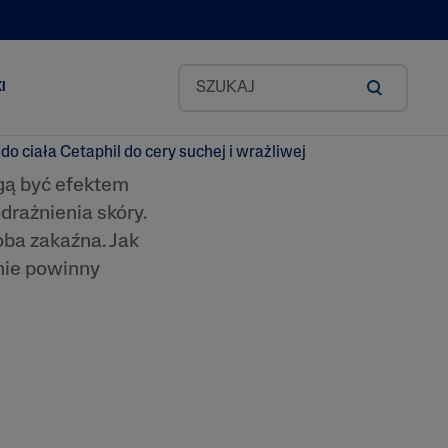
I
gą być efektem
Zestawy Classic
drażnienia skóry.
okado
oba zakaźna. Jak
 nie powinny
id
ea
odkich