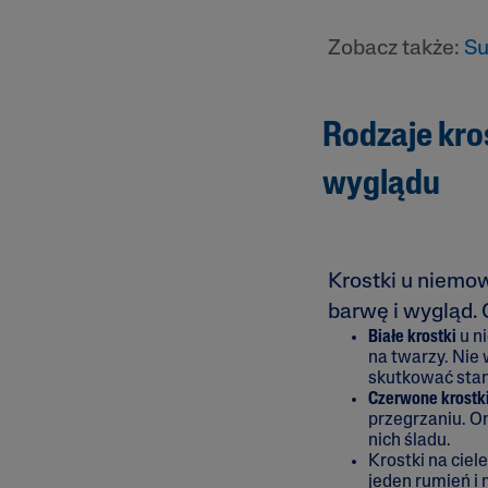
Zobacz także:
Su
Rodzaje kro
wyglądu
Krostki u niemow
barwę i wygląd.
Białe krostki
u n
na twarzy. Nie 
skutkować stan
Czerwone krostk
przegrzaniu. O
nich śladu.
Krostki na cie
jeden rumień i 