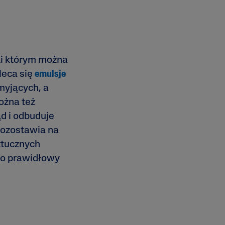
ki którym można
leca się
emulsje
myjących, a
ożna też
ąd i odbuduje
pozostawia na
ztucznych
 o prawidłowy