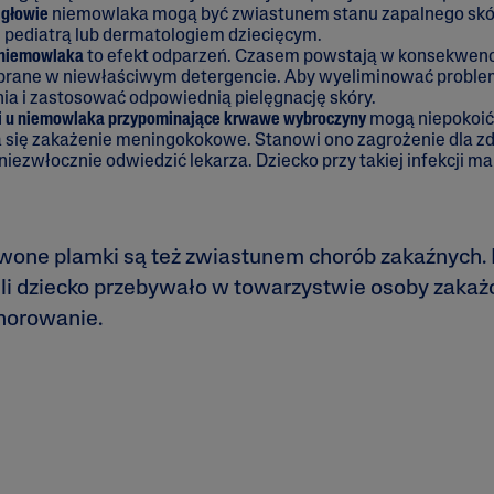
 głowie
niemowlaka mogą być zwiastunem stanu zapalnego skór
 pediatrą lub dermatologiem dziecięcym.
e niemowlaka
to efekt odparzeń. Czasem powstają w konsekwencj
uprane w niewłaściwym detergencie. Aby wyeliminować proble
nia i zastosować odpowiednią pielęgnację skóry.
i u niemowlaka przypominające krwawe wybroczyny
mogą niepokoić
 się zakażenie meningokokowe. Stanowi ono zagrożenie dla zd
niezwłocznie odwiedzić lekarza. Dziecko przy takiej infekcji 
wone plamki są też zwiastunem chorób zakaźnych.
li dziecko przebywało w towarzystwie osoby zakażo
horowanie.