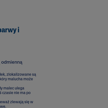
barwy i
ją odmienną
ek, zlokalizowane są
 skóry malucha może
dy malec ulega
ś czasie nie ma po
ieważ zlewają się w
iwe.