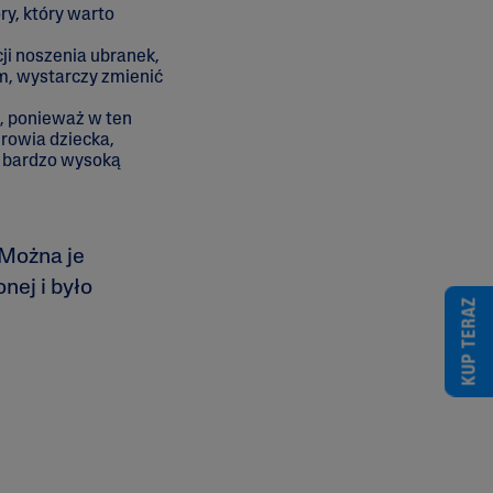
y, który warto
i noszenia ubranek,
m, wystarczy zmienić
, ponieważ w ten
rowia dziecka,
ma bardzo wysoką
 Można je
nej i było
KUP TERAZ