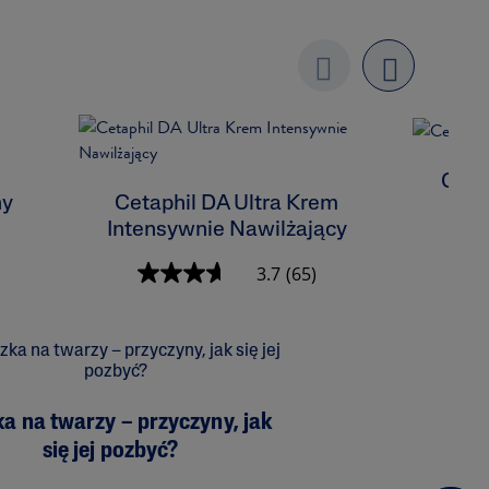
Previo
next
us
Ceta
ny
Cetaphil DA Ultra Krem
Intensywnie Nawilżający
3.7
(65)
a na twarzy – przyczyny, jak
się jej pozbyć?