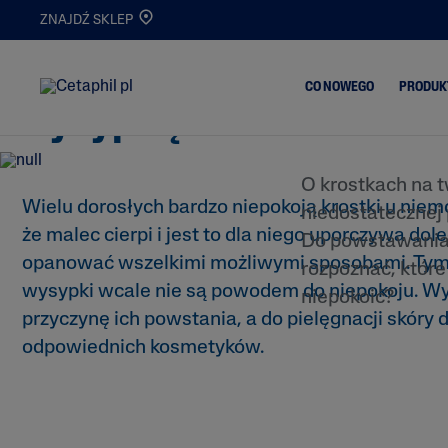
O czym świadczą krostk
ZNAJDŹ SKLEP
niemowlaka? Jak pomóc
CO NOWEGO
PRODUK
wysypką?
O krostkach na 
Trądzik i Wypry
Wielu dorosłych bardzo niepokoją krostki u niem
Oczyszczanie
niedostatecznej 
Skóra Matowa i
że malec cierpi i jest to dla niego uporczywa dol
Nawilżanie
Odwodniona
Do powstawania k
opanować wszelkimi możliwymi sposobami. Tym
rozpoznać, które
Serum
Oczyszczanie i
Demakijaż
wysypki wcale nie są powodem do niepokoju. W
niepokoić?
Nowości
przyczynę ich powstania, a do pielęgnacji skóry 
Atopowe Zapal
Skóry
odpowiednich kosmetyków.
Skóra
Przetłuszczając
Skóra Podrażni
Popękana