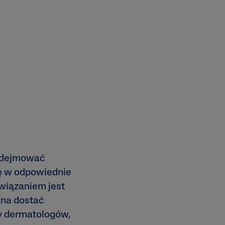
podejmować
ię w odpowiednie
wiązaniem jest
żna dostać
y dermatologów,