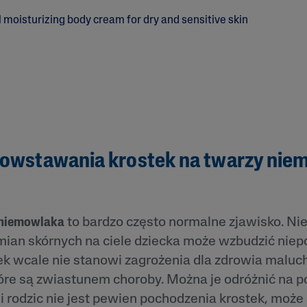
 i
Tokoferol
ty
i
powstawania krostek na twarzy nie
 niemowlaka
to bardzo często normalne zjawisko. Nie
zmian skórnych na ciele dziecka może wzbudzić nie
ek wcale nie stanowi zagrożenia dla zdrowia maluc
które są zwiastunem choroby. Można je odróżnić na 
i rodzic nie jest pewien pochodzenia krostek, może 