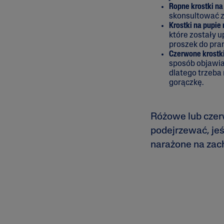
Ropne krostki na
skonsultować z
Krostki na pupi
które zostały 
proszek do pra
Czerwone krostk
sposób objawia
dlatego trzeba 
gorączkę.
Różowe lub czer
podejrzewać, jeś
narażone na zac