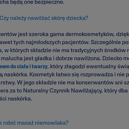
ucha będą one bezpieczne.
Czy należy nawilżać skórę dziecka?
centów jest szeroka gama dermokosmetyków, dzię
nawet tych najmłodszych pacjentów. Szczególnie po
a
, w których składzie nie ma tradycyjnych środków 
malucha jest gładka i dobrze nawilżona. Dziecko m
em do ciała i twarzy
, który złagodzi ewentualny świ
ą naskórka. Kosmetyk łatwo się rozprowadza i nie 
arstwy. W jego składzie nie ma konserwantów ani s
ra za to Naturalny Czynnik Nawilżający, który dba
ści naskórka.
k robić masaż niemowlaka?