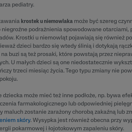
arza pediatry.
tawania
krostek u niemowlaka
może być szereg czyn
to niegroźne podrażnienia spowodowane otarciami, 
adów. Krostki u niemowląt pojawiają się również p
eważ dzieci bardzo się wtedy ślinią i dotykają rącz
na buzi są też prosaki, które powstają przez niepr
ch. U małych dzieci są one niedostatecznie wykszta
czy trzeci miesiąc życia. Tego typu zmiany nie pow
pokoju.
 dziecka może mieć też inne podłoże, np. bywa efe
zenia farmakologicznego lub odpowiedniej pielęgna
dy maluch zostanie zarażony chorobą zakaźną lub z
eniem skóry
. Wysypka jest również obecna przy wy
rgii pokarmowej i łojotokowym zapaleniu skóry.