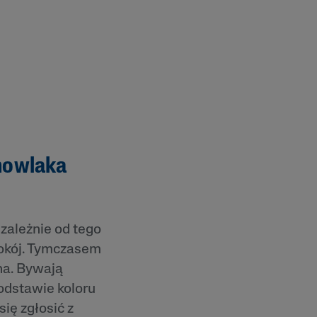
mowlaka
zależnie od tego
pokój. Tymczasem
ha. Bywają
podstawie koloru
się zgłosić z