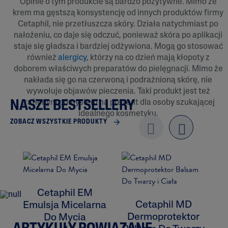
Opinie o tym produkcie są bardzo pozytywne. Mimo że
krem ma gęstszą konsystencję od innych produktów firmy
Cetaphil, nie przetłuszcza skóry. Działa natychmiast po
nałożeniu, co daje się odczuć, ponieważ skóra po aplikacji
staje się gładsza i bardziej odżywiona. Mogą go stosować
również
alergicy
, którzy na co dzień mają kłopoty z
doborem właściwych preparatów do pielęgnacji. Mimo że
nakłada się go na czerwoną i podrażnioną skórę, nie
wywołuje objawów pieczenia. Taki produkt jest też
trafionym pomysłem na prezent dla osoby szukającej
NASZE BESTSELLERY
idealnego kosmetyku.
ZOBACZ WSZYSTKIE PRODUKTY
Previo
next
us
Cetaphil EM
Cetaphil MD
Emulsja Micelarna
Dermoprotektor
Do Mycia