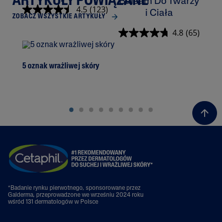
ARTYKUŁY POWIĄZANE
Balsam Do Twarzy
K
4.5
(123)
i Ciała
ZOBACZ WSZYSTKIE ARTYKUŁY
4.8
(65)
5 oznak wrażliwej skóry
Prz
*Badanie rynku pierwotnego, sponsorowane przez
Galderma, przeprowadzone we wrześniu 2024 roku
wśród 131 dermatologów w Polsce