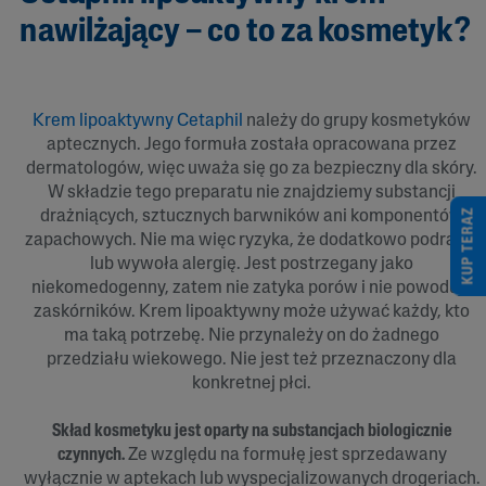
nawilżający – co to za kosmetyk?
Krem lipoaktywny Cetaphil
należy do grupy kosmetyków
aptecznych. Jego formuła została opracowana przez
dermatologów, więc uważa się go za bezpieczny dla skóry.
W składzie tego preparatu nie znajdziemy substancji
KUP TERAZ
drażniących, sztucznych barwników ani komponentów
zapachowych. Nie ma więc ryzyka, że dodatkowo podrażni
lub wywoła alergię. Jest postrzegany jako
niekomedogenny, zatem nie zatyka porów i nie powoduje
zaskórników. Krem lipoaktywny może używać każdy, kto
ma taką potrzebę. Nie przynależy on do żadnego
przedziału wiekowego. Nie jest też przeznaczony dla
konkretnej płci.
Skład kosmetyku jest oparty na substancjach biologicznie
czynnych.
Ze względu na formułę jest sprzedawany
wyłącznie w aptekach lub wyspecjalizowanych drogeriach.