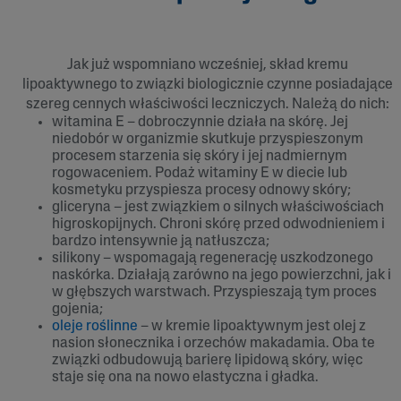
Jak już wspomniano wcześniej, skład kremu
lipoaktywnego to związki biologicznie czynne posiadające
szereg cennych właściwości leczniczych. Należą do nich:
witamina E – dobroczynnie działa na skórę. Jej
niedobór w organizmie skutkuje przyspieszonym
procesem starzenia się skóry i jej nadmiernym
rogowaceniem. Podaż witaminy E w diecie lub
kosmetyku przyspiesza procesy odnowy skóry;
gliceryna – jest związkiem o silnych właściwościach
higroskopijnych. Chroni skórę przed odwodnieniem i
bardzo intensywnie ją natłuszcza;
silikony – wspomagają regenerację uszkodzonego
naskórka. Działają zarówno na jego powierzchni, jak i
w głębszych warstwach. Przyspieszają tym proces
gojenia;
oleje roślinne
– w kremie lipoaktywnym jest olej z
nasion słonecznika i orzechów makadamia. Oba te
związki odbudowują barierę lipidową skóry, więc
staje się ona na nowo elastyczna i gładka.