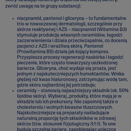
skóry. Szukając idealnego wsparcia dla swojej bariery,
zwróć uwagę na te grupy substancji:
niacynamid, pantenol i gliceryna – to fundamentalne
trio w nowoczesnej dermatologii, szczególnie przy
skórze reaktywnej i AZS – niacynamid (Witamina B3)
stymuluje produkcję własnych ceramidów, łagodzi
zaczerwienienia i działa przeciwzapalnie, co docenią
pacjenci z AZS i wrażliwą skórą. Pantenol
(Prowitamina B5) działa jak kojący kompres.
Przyspiesza procesy regeneracji naskórka i łagodzi
pieczenie, które często towarzyszy uszkodzonej
barierze. Gliceryna, choć wydaje się prosta, jest
jednym z najskuteczniejszych humektantów. Wnika
głębiej niż kwas hialuronowy, zatrzymując wodę tam,
gdzie skóra najbardziej jej potrzebuje;
ceramidy – stanowią najważniejszy składnik (ok. 50%
lipidów skóry). Wybieraj „produkty, które mają je w
składzie lub ich prekursory. Nie zapomnij także o
cholesterolu i wolnych kwasów tłuszczowych.
Najskuteczniejsze są preparaty naśladujące
naturalną proporcję tych składników w zdrowej
skórze (tzw. stosunek fizjologiczny 3:1:1). To one
budują szczelną barierę, zapobiegając ucieczce