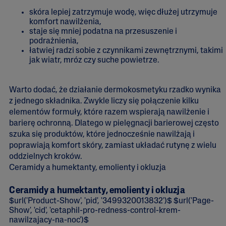
skóra lepiej zatrzymuje wodę, więc dłużej utrzymuje
komfort nawilżenia,
staje się mniej podatna na przesuszenie i
podrażnienia,
łatwiej radzi sobie z czynnikami zewnętrznymi, takimi
jak wiatr, mróz czy suche powietrze.
Warto dodać, że działanie dermokosmetyku rzadko wynika
z jednego składnika. Zwykle liczy się połączenie kilku
elementów formuły, które razem wspierają nawilżenie i
barierę ochronną. Dlatego w pielęgnacji barierowej często
szuka się produktów, które jednocześnie nawilżają i
poprawiają komfort skóry, zamiast układać rutynę z wielu
oddzielnych kroków.
Ceramidy a humektanty, emolienty i okluzja
Ceramidy a humektanty, emolienty i okluzja
$url('Product-Show', 'pid', '3499320013832')$ $url('Page-
Show', 'cid', 'cetaphil-pro-redness-control-krem-
nawilzajacy-na-noc')$