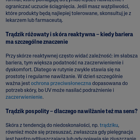
formuł, które pomagają utrzymać lepsze nawilżenie i
ograniczać uczucie ściągnięcia. Jeśli masz wątpliwości,
które produkty będą najlepiej tolerowane, skonsultuj je z
lekarzem lub farmaceutą.
Trądzik różowaty i skóra reaktywna – kiedy bariera
ma szczególne znaczenie
Przy skórze reaktywnej często widać zależność: im słabsza
bariera, tym większa podatność na zaczerwienienie i
dyskomfort. Dlatego w rutynie zwykle stawia się na
prostotę i regularne nawilżanie. W dzień szczególnie
ważna jest
ochrona przeciwsłoneczna
dopasowana do
potrzeb skóry, bo UV może nasilać podrażnienie i
zaczerwienienie
.
Trądzik pospolity – dlaczego nawilżanie też ma sens?
Skóra z tendencją do niedoskonałości, np.
trądziku
,
również może się przesuszać, zwłaszcza gdy pielęgnacja
jest bardzo odtłuszczająca lub gdy pojawia się złuszczanie.