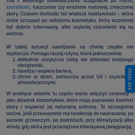
zna z własnego doświadczenia: ściągnięcie po myciu,
szorstkość
, łuszczenie czy wrażenie matowej, zmęczonej
skóry. Czasem dochodzi też większa reaktywność – skóra
może szczypać po nałożeniu kosmetyku, który wcześniej
był dobrze tolerowany, albo szybciej czerwienić się na
wietrze.
W takiej sytuacji nawilżanie na chwilę zwykle nie
wystarcza. Pomaga raczej rutyna, która jednocześnie:
delikatnie oczyszcza (żeby nie dokładać kolejnego
obciążenia),
KUP TERAZ
nawilża i wspiera barierę,
chroni w dzień, zwłaszcza przed UV i czynnikami
atmosferycznymi.
W praktyce właśnie tu często warto włączyć ceramidy –
jako składnik kosmetyków, które mają poprawiać komfort
skóry i wspierać jej naturalną ochronę. To szczególnie
ważne, jeśli przesuszenie ma tendencję do nawracania: po
sezonie grzewczym, po podróżach, przy klimatyzacji albo
wtedy, gdy skóra jest przeciążona intensywną pielęgnacją.