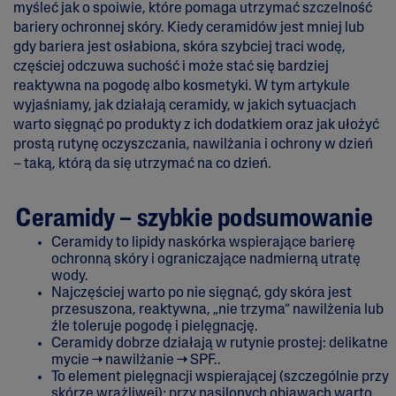
myśleć jak o spoiwie, które pomaga utrzymać szczelność
bariery ochronnej skóry. Kiedy ceramidów jest mniej lub
gdy bariera jest osłabiona, skóra szybciej traci wodę,
częściej odczuwa suchość i może stać się bardziej
reaktywna na pogodę albo kosmetyki. W tym artykule
wyjaśniamy, jak działają ceramidy, w jakich sytuacjach
warto sięgnąć po produkty z ich dodatkiem oraz jak ułożyć
prostą rutynę oczyszczania, nawilżania i ochrony w dzień
– taką, którą da się utrzymać na co dzień.
Ceramidy – szybkie podsumowanie
Ceramidy to lipidy naskórka wspierające barierę
ochronną skóry i ograniczające nadmierną utratę
wody.
Najczęściej warto po nie sięgnąć, gdy skóra jest
przesuszona, reaktywna, „nie trzyma” nawilżenia lub
źle toleruje pogodę i pielęgnację.
Ceramidy dobrze działają w rutynie prostej: delikatne
mycie → nawilżanie → SPF..
To element pielęgnacji wspierającej (szczególnie przy
skórze wrażliwej); przy nasilonych objawach warto