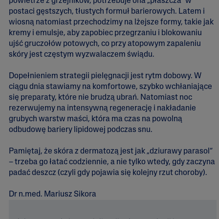
powietrze z grzejników, potrzebuje ona „płaszcza” w
postaci gęstszych, tłustych formuł barierowych. Latem i
wiosną natomiast przechodzimy na lżejsze formy, takie jak
kremy i emulsje, aby zapobiec przegrzaniu i blokowaniu
ujść gruczołów potowych, co przy atopowym zapaleniu
skóry jest częstym wyzwalaczem świądu.
Dopełnieniem strategii pielęgnacji jest rytm dobowy. W
ciągu dnia stawiamy na komfortowe, szybko wchłaniające
się preparaty, które nie brudzą ubrań. Natomiast noc
rezerwujemy na intensywną regenerację i nakładanie
grubych warstw maści, która ma czas na powolną
odbudowę bariery lipidowej podczas snu.
Pamiętaj, że skóra z dermatozą jest jak „dziurawy parasol”
– trzeba go łatać codziennie, a nie tylko wtedy, gdy zaczyna
padać deszcz (czyli gdy pojawia się kolejny rzut choroby).
Dr n.med. Mariusz Sikora