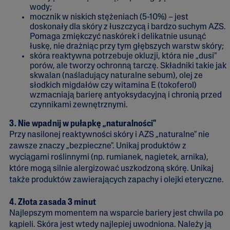
wody;
mocznik w niskich stężeniach (5-10%) – jest
doskonały dla skóry z łuszczycą i bardzo suchym AZS.
Pomaga zmiękczyć naskórek i delikatnie usunąć
łuskę, nie drażniąc przy tym głębszych warstw skóry;
skóra reaktywna potrzebuje okluzji, która nie „dusi"
porów, ale tworzy ochronną tarczę. Składniki takie jak
skwalan (naśladujący naturalne sebum), olej ze
słodkich migdałów czy witamina E (tokoferol)
wzmacniają barierę antyoksydacyjną i chronią przed
czynnikami zewnętrznymi.
3. Nie wpadnij w pułapkę „naturalności"
Przy nasilonej reaktywności skóry i AZS „naturalne" nie
zawsze znaczy „bezpieczne". Unikaj produktów z
wyciągami roślinnymi (np. rumianek, nagietek, arnika),
które mogą silnie alergizować uszkodzoną skórę. Unikaj
także produktów zawierających zapachy i olejki eteryczne.
4. Złota zasada 3 minut
Najlepszym momentem na wsparcie bariery jest chwila po
kąpieli. Skóra jest wtedy najlepiej uwodniona. Należy ją