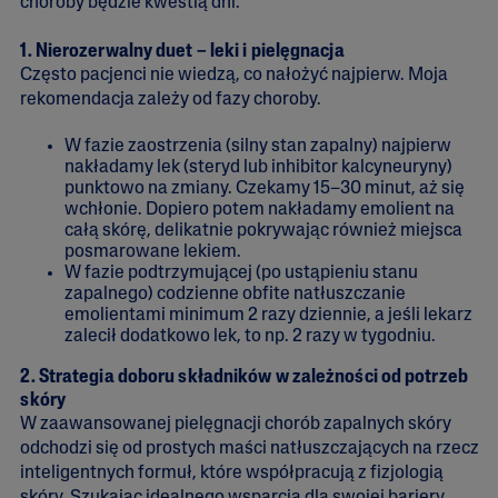
choroby będzie kwestią dni.
1. Nierozerwalny duet – leki i pielęgnacja
Często pacjenci nie wiedzą, co nałożyć najpierw. Moja
rekomendacja zależy od fazy choroby.
W fazie zaostrzenia (silny stan zapalny) najpierw
nakładamy lek (steryd lub inhibitor kalcyneuryny)
punktowo na zmiany. Czekamy 15–30 minut, aż się
wchłonie. Dopiero potem nakładamy emolient na
całą skórę, delikatnie pokrywając również miejsca
posmarowane lekiem.
W fazie podtrzymującej (po ustąpieniu stanu
zapalnego) codzienne obfite natłuszczanie
emolientami minimum 2 razy dziennie, a jeśli lekarz
zalecił dodatkowo lek, to np. 2 razy w tygodniu.
2. Strategia doboru składników w zależności od potrzeb
skóry
W zaawansowanej pielęgnacji chorób zapalnych skóry
odchodzi się od prostych maści natłuszczających na rzecz
inteligentnych formuł, które współpracują z fizjologią