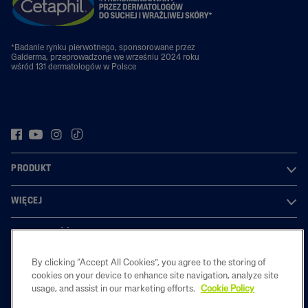
*Badanie rynku pierwotnego, sponsorowane przez
Galderma, przeprowadzone we wrześniu 2024 roku
wśród 131 dermatologów w Polsce
PRODUKT
WIĘCEJ
PRYWATNOŚĆ
By clicking “Accept All Cookies”, you agree to the storing of
cookies on your device to enhance site navigation, analyze site
usage, and assist in our marketing efforts.
Cookie Policy
2023 Galderma laboratories, L.P. Poland. All rights reserved. All
trademarks are the property of their respective owners. This site is