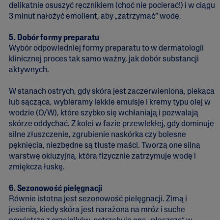
delikatnie osuszyć ręcznikiem (choć nie pocierać!) i w ciągu
3 minut nałożyć emolient, aby „zatrzymać” wodę.
5. Dobór formy preparatu
Wybór odpowiedniej formy preparatu to w dermatologii
klinicznej proces tak samo ważny, jak dobór substancji
aktywnych.
W stanach ostrych, gdy skóra jest zaczerwieniona, piekąca
lub sącząca, wybieramy lekkie emulsje i kremy typu olej w
wodzie (O/W), które szybko się wchłaniają i pozwalają
skórze oddychać. Z kolei w fazie przewlekłej, gdy dominuje
silne złuszczenie, zgrubienie naskórka czy bolesne
pęknięcia, niezbędne są tłuste maści. Tworzą one silną
warstwę okluzyjną, która fizycznie zatrzymuje wodę i
zmiękcza łuskę.
6. Sezonowość pielęgnacji
Równie istotna jest sezonowość pielęgnacji. Zimą i
jesienią, kiedy skóra jest narażona na mróz i suche