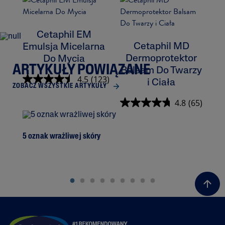
Cetaphil EM
Cetaphil MD
Emulsja Micelarna
Dermoprotektor
Do Mycia
ARTYKUŁY POWIĄZANE
Balsam Do Twarzy
K
4.5
(123)
i Ciała
ZOBACZ WSZYSTKIE ARTYKUŁY
4.8
(65)
5 oznak wrażliwej skóry
Prz