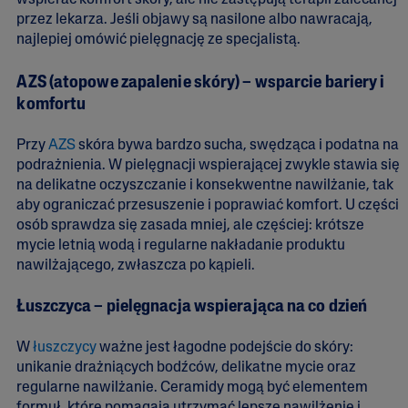
wspierać komfort skóry, ale nie zastępują terapii zalecanej
przez lekarza. Jeśli objawy są nasilone albo nawracają,
najlepiej omówić pielęgnację ze specjalistą.
AZS (atopowe zapalenie skóry) – wsparcie bariery i
komfortu
Przy
AZS
skóra bywa bardzo sucha, swędząca i podatna na
podrażnienia. W pielęgnacji wspierającej zwykle stawia się
na delikatne oczyszczanie i konsekwentne nawilżanie, tak
aby ograniczać przesuszenie i poprawiać komfort. U części
osób sprawdza się zasada mniej, ale częściej: krótsze
mycie letnią wodą i regularne nakładanie produktu
nawilżającego, zwłaszcza po kąpieli.
Łuszczyca – pielęgnacja wspierająca na co dzień
W
łuszczycy
ważne jest łagodne podejście do skóry:
unikanie drażniących bodźców, delikatne mycie oraz
regularne nawilżanie. Ceramidy mogą być elementem