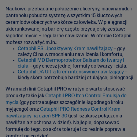
Naukowo przebadane połączenie gliceryny, niacynamidu i
pantenolu pobudza systezę wszystkim 15 kluczowych
ceramidów obecnych w skórze człowieka. W pielęgnacji
ukierunkowanej na barierę często przydaje się zestaw:
łagodne mycie + regularne nawilżanie. W ofercie Cetaphil
możesz rozważyć m.in.:
Cetaphil PS Lipoaktywny Krem nawilżający
– gdy
zależy Ci na wzmocnieniu nawilżenia i komfortu,
Cetaphil MD Dermoprotektor Balsam do twarzy i
ciała
– gdy chcesz jednej formuły do twarzy i ciała,
Cetaphil DA Ultra Krem intensywnie nawilżający
–
kiedy skóra potrzebuje bardziej otulającej pielęgnacji.
W ramach linii Cetaphil PRO w rutynie warto stosować
produkty takie jak
Cetaphil PRO Itch Control Emulsja do
mycia
(gdy potrzebujesz szczególnie łagodnego kroku
myjącego) oraz
Cetaphil PRO Redness Control Krem
nawilżający na dzień SPF 30
(jeśli szukasz połączenia
nawilżania z ochroną w dzień). Najlepiej dopasować
formułę do tego, co skóra toleruje i co realnie poprawia
komfort na co dzień.