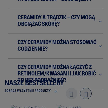
CERAMIDY A TRĄDZIK – CZY MOGĄ
OBCIĄŻAĆ SKÓRĘ?
CZY CERAMIDY MOŻNA STOSOWAĆ
CODZIENNIE?
CZY CERAMIDY MOŻNA ŁĄCZYĆ Z
RETINOLEM/KWASAMI I JAK ROBIĆ
TO BEZ PODRAŻNIEŃ?
NASZE BESTSELLERY
ZOBACZ WSZYSTKIE PRODUKTY
Previo
next
us