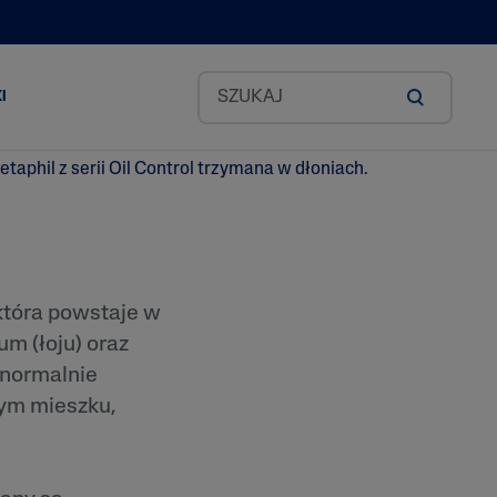
I
Zestawy Classic
okado
 która powstaje w
m (łoju) oraz
id
 normalnie
tym mieszku,
ea
odkich