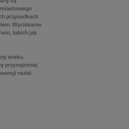
iany są
ychmiastowego
ych przypadkach
kiem. Wyciskanie
ic, takich jak
czy wieku.
zy przynajmniej
wencji nadal