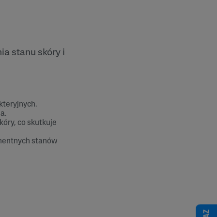
a stanu skóry i
kteryjnych.
a.
kóry, co skutkuje
anentnych stanów