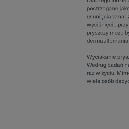
Dlaczego ludzie 
Zaczerwienienia
postrzegane jako
Trądzik Różowa
usunięcia w nadz
Skóra Szorstka 
Łuszcząca się
wyciśnięcie przy
pryszczy może b
dermatillomania 
Wyciskanie prysz
Według badań naw
raz w życiu. Mi
wiele osób decyd