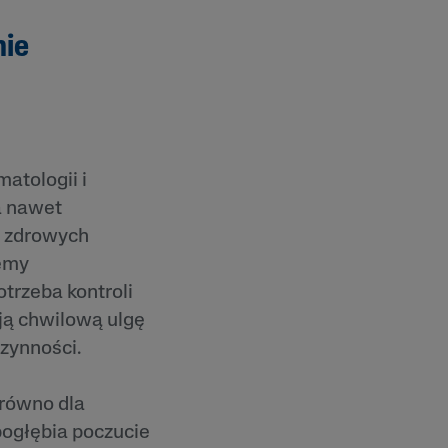
nie
atologii i
a nawet
a zdrowych
lemy
otrzeba kontroli
ą chwilową ulgę
czynności.
równo dla
pogłębia poczucie