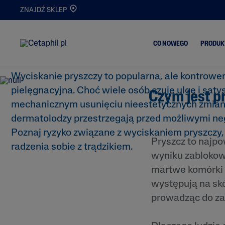
ZNAJDŹ SKLEP
Czy można wyciskać pr
CO NOWEGO
PRODUK
Wyciskanie pryszczy to popularna, ale kontrowe
pielęgnacyjna. Choć wiele osób czuje ulgę i saty
Czym jest p
Trądzik i Wypry
Oczyszczanie
mechanicznym usunięciu nieestetycznych zmian
Skóra Matowa i
dermatolodzy przestrzegają przed możliwymi n
Nawilżanie
Odwodniona
Poznaj ryzyko związane z wyciskaniem pryszczy,
Serum
Oczyszczanie i
Pryszcz to najp
Demakijaż
radzenia sobie z trądzikiem.
Nowości
wyniku zablokow
Atopowe Zapal
Skóry
martwe komórki 
występują na sk
Skóra
Przetłuszczając
prowadząc do za
Skóra Podrażni
Popękana