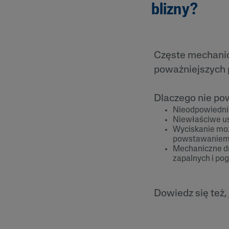
blizny?
Częste mechanic
poważniejszych 
Dlaczego nie po
Nieodpowiednie
Niewłaściwe us
Wyciskanie może
powstawaniem 
Mechaniczne d
zapalnych i pog
Dowiedz się też,