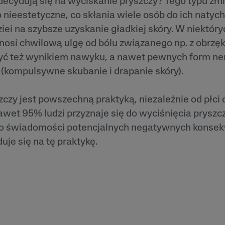
decydują się na wyciskanie pryszczy? Tego typu zm
 i
Tokoferol
 nieestetyczne, co skłania wiele osób do ich nat
ty
iei na szybsze uzyskanie gładkiej skóry. W niektór
i
nosi chwilową ulgę od bólu związanego np. z obrzę
yć też wynikiem nawyku, a nawet pewnych form nerw
(kompulsywne skubanie i drapanie skóry).
czy jest powszechną praktyką, niezależnie od płci 
et 95% ludzi przyznaje się do wyciśnięcia pryszc
mo świadomości potencjalnych negatywnych konsek
uje się na tę praktykę.