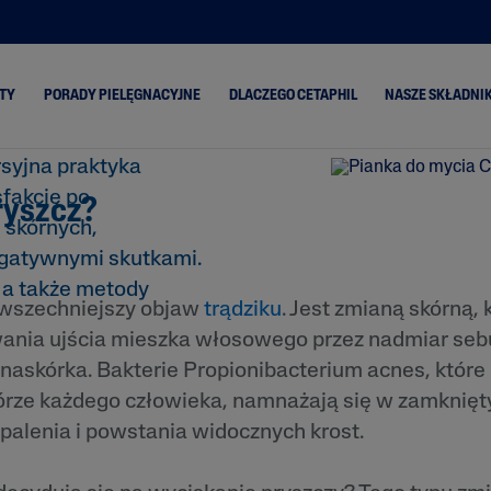
yszcze?
TY
PORADY PIELĘGNACYJNE
DLACZEGO CETAPHIL
NASZE SKŁADNIK
rsyjna praktyka
sfakcję po
ryszcz?
ski
Skóra Sucha
Classic
Aloes
 skórnych,
Skóra Mieszana
PRO Oil Control
Olej z aw
egatywnymi skutkami.
Skóra Normalna
PRO Itch Control
Ceramidy
 a także metody
owszechniejszy objaw
trądziku
. Jest zmianą skórną,
Skóra
PRO Redness
Gliceryna
Przetłuszczająca się
Control
ania ujścia mieszka włosowego przez nadmiar sebu
enie
Niacynam
Gentle Exfoliating
naskórka. Bakterie Propionibacterium acnes, które
SA
Pantenol
órze każdego człowieka, namnażają się w zamknię
a się
Masło Sh
palenia i powstania widocznych krost.
ona i
Olej ze sł
migdałów