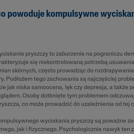
 co powoduje kompulsywne wyciska
iskanie pryszczy to zaburzenie na pograniczu derm
arakteryzuje się niekontrolowaną potrzebą usuwani
mian skórnych, często prowadząc do rozdrapywani
y. Podłożem tego zachowania są najczęściej prob
ie jak niska samoocena, lęk czy depresja, a także p
glądem. Osoby dotknięte tym problemem odczuwaj
ryszcza, co może prowadzić do uzależnienia od tej 
ompulsywnego wyciskania pryszczy są poważne za
nego, jak i fizycznego. Psychologicznie nawyk ten 