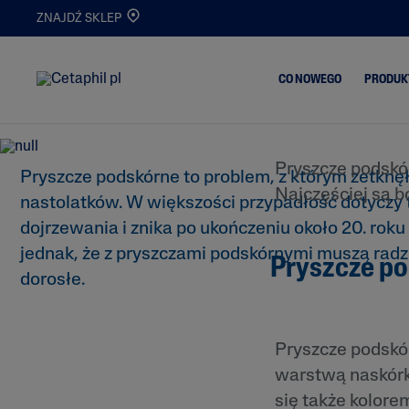
ZNAJDŹ SKLEP
Pryszcze podskórne – p
CO NOWEGO
PRODUK
występowania i sposoby
Pryszcze podskór
Trądzik i Wypry
Pryszcze podskórne to problem, z którym zetknę
Oczyszczanie
Najczęściej są b
nastolatków. W większości przypadłość dotyczy 
Skóra Matowa i
Nawilżanie
Odwodniona
dojrzewania i znika po ukończeniu około 20. roku 
Serum
Oczyszczanie i
jednak, że z pryszczami podskórnymi muszą radz
Pryszcze po
Demakijaż
Nowości
dorosłe.
Atopowe Zapal
Skóry
Skóra
Pryszcze podskó
Przetłuszczając
warstwą naskórka
Skóra Podrażni
Popękana
się także kolor