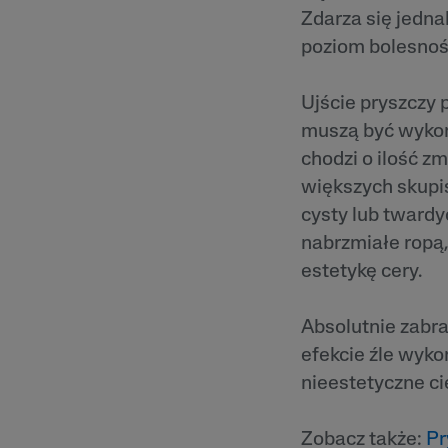
Zaczerwienienia
Zdarza się jedna
Trądzik Różowa
poziom bolesnoś
Skóra Szorstka 
Łuszcząca się
Ujście pryszczy 
muszą być wyko
chodzi o ilość z
większych skupis
cysty lub twardy
nabrzmiałe ropą,
estetykę cery.
Absolutnie zabra
efekcie źle wyko
nieestetyczne ci
Zobacz także:
Pr