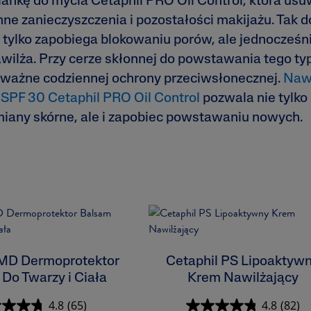
iankę do mycia Cetaphil PRO Oil Control, która us
nne zanieczyszczenia i pozostałości makijażu. Tak 
 tylko zapobiega blokowaniu porów, ale jednocześni
awilża. Przy cerze skłonnej do powstawania tego ty
 ważne codziennej ochrony przeciwsłonecznej.
Nawi
 SPF 30 Cetaphil PRO Oil Control
pozwala nie tylko
miany skórne, ale i zapobiec powstawaniu nowych.
 MD Dermoprotektor
Cetaphil PS Lipoaktyw
Do Twarzy i Ciała
Krem Nawilżający
4.8
(65)
4.8
(82)