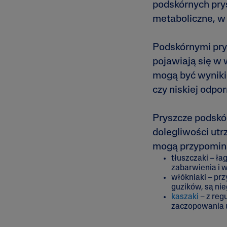
podskórnych prys
metaboliczne, w
Podskórnymi prys
pojawiają się w
mogą być wynikie
czy niskiej odpo
Pryszcze podskór
dolegliwości utr
mogą przypomin
tłuszczaki – ł
zabarwienia i 
włókniaki – pr
guzików, są ni
kaszaki
– z reg
zaczopowania u