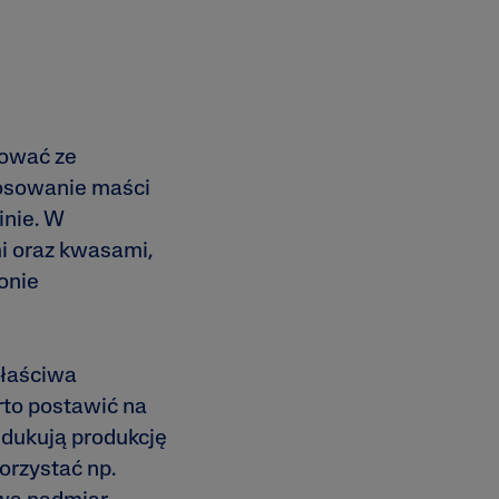
tować ze
tosowanie maści
inie. W
i oraz kwasami,
onie
właściwa
to postawić na
edukują produkcję
orzystać np.