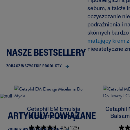
hipoalergiczną p
sebum, a także i
oczyszczanie nie
podrażnienia i n
skórnych bardzo
matujący krem z
nieestetyczne z
NASZE BESTSELLERY
ZOBACZ WSZYSTKIE PRODUKTY
Cetaphil EM Emulsja
Cetaphil
ARTYKUŁY POWIĄZANE
Micelarna Do Mycia
Balsam 
4.5
(123)
ZOBACZ WSZYSTKIE ARTYKUŁY