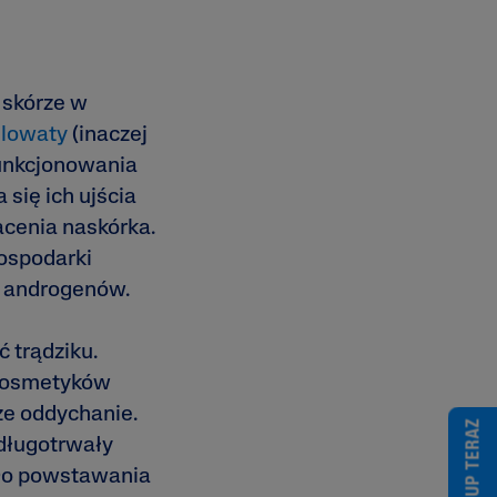
h
 skórze w
elowaty
(inaczej
funkcjonowania
się ich ujścia
cenia naskórka.
ospodarki
ę androgenów.
 trądziku.
 kosmetyków
ze oddychanie.
KUP TERAZ
 długotrwały
. Do powstawania