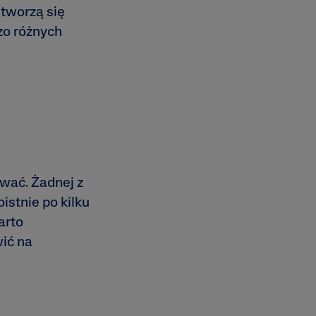
tworzą się
dzo różnych
ować. Żadnej z
istnie po kilku
arto
ić na