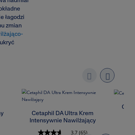
uwa nadmiar
dokładne
e łagodzi
pu zmian
lżająco-
 ukryć
Previo
next
us
Ceta
ny
Cetaphil DA Ultra Krem
Intensywnie Nawilżający
3.7
(65)