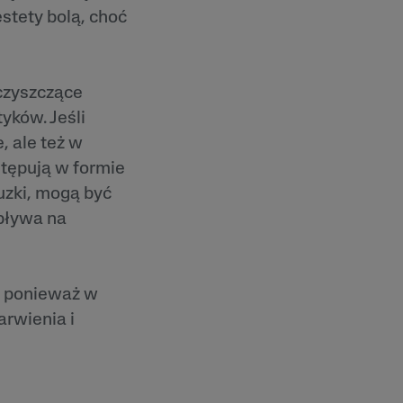
estety bolą, choć
 czyszczące
ków. Jeśli
, ale też w
stępują w formie
uzki, mogą być
wpływa na
, ponieważ w
arwienia i