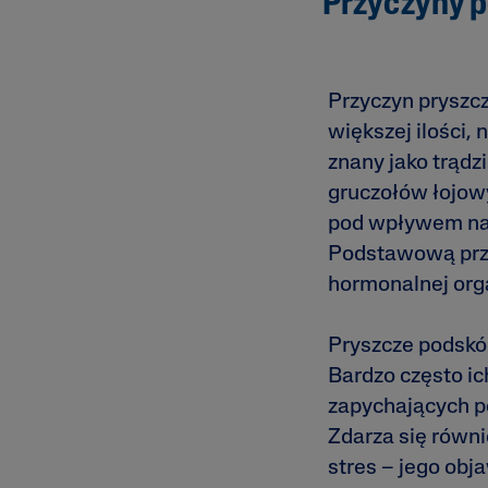
Przyczyny p
Przyczyn pryszcz
większej ilości,
znany jako trąd
gruczołów łojowy
pod wpływem nad
Podstawową prz
hormonalnej org
Pryszcze podskó
Bardzo często i
zapychających po
Zdarza się równi
stres – jego obj