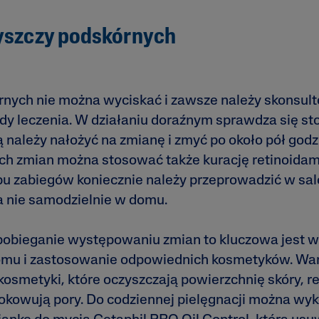
yszczy podskórnych
rnych nie można wyciskać i zawsze należy skonsul
ody leczenia. W działaniu doraźnym sprawdza się s
rą należy nałożyć na zmianę i zmyć po około pół godz
ych zmian można stosować także kurację retinoidam
ypu zabiegów koniecznie należy przeprowadzić w sal
 nie samodzielnie w domu.
zapobieganie występowaniu zmian to kluczowa jest 
omu i zastosowanie odpowiednich kosmetyków. War
osmetyki, które oczyszczają powierzchnię skóry, r
okowują pory. Do codziennej pielęgnacji można wyk