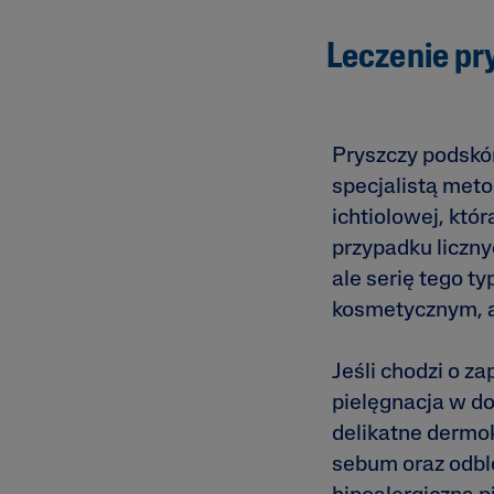
Leczenie pr
Pryszczy podskó
specjalistą met
ichtiolowej, któ
przypadku liczn
ale serię tego t
kosmetycznym, a
Jeśli chodzi o 
pielęgnacja w d
delikatne dermok
sebum oraz odbl