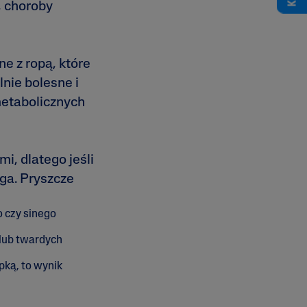
, choroby
e z ropą, które
nie bolesne i
metabolicznych
, dlatego jeśli
oga. Pryszcze
 czy sinego
 lub twardych
pką, to wynik