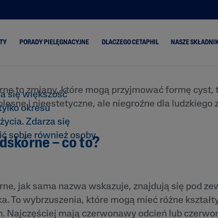
rzyczyny
TY
PORADY PIELĘGNACYJNE
DLACZEGO CETAPHIL
NASZE SKŁADNIK
 leczenia
ne to zmiany, które mogą przyjmować formę cyst, to
ski
Skóra Sucha
Classic
Aloes
ła się większość
olesne i nieestetyczne, ale niegroźne dla ludzkiego
tylko okresu
Skóra Mieszana
PRO Oil Control
Olej z aw
życia. Zdarza się
Skóra Normalna
PRO Itch Control
Ceramidy
ić sobie również osoby
dskórne – co to?
Skóra
PRO Redness
Gliceryna
Przetłuszczająca się
Control
enie
Niacynam
Gentle Exfoliating
SA
Pantenol
rne, jak sama nazwa wskazuje, znajdują się pod ze
a się
Masło Sh
. To wybrzuszenia, które mogą mieć różne kształty,
ona i
Olej ze sł
migdałów
em. Najczęściej mają czerwonawy odcień lub czerw