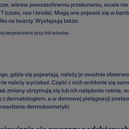
cze, wbrew powszechnemu przekonaniu, wcale nie 
 T (czoło, nos i broda). Mogą one pojawić się w bar
ylko na twarzy. Występują także:
iej bezpośrednio przy linii włosów,
ego, gdzie się pojawiają, należy je uważnie obserw
nie należy wyciskać. Część z nich wchłonie się samo
nak zmiany utrzymują się lub ich natężenie rośnie, w
ę z dermatologiem, a w domowej pielęgnacji postaw
prawdzone dermokosmetyki.