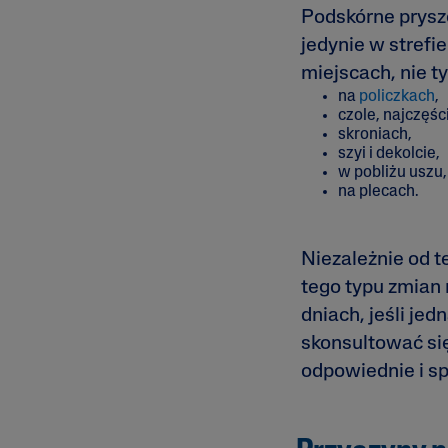
Podskórne prysz
jedynie w strefie
miejscach, nie t
na
policzkach
,
czole, najczęśc
skroniach,
szyi i dekolcie,
w pobliżu uszu,
na plecach.
Niezależnie od t
tego typu zmian 
dniach, jeśli jed
skonsultować si
odpowiednie i s