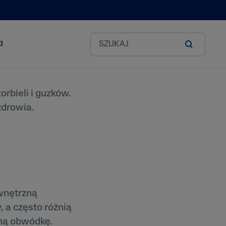
I
rbieli i guzków.
Zestawy Classic
 zdrowia.
okado
id
wnętrzną
ea
 a często różnią
odkich
oną obwódkę.