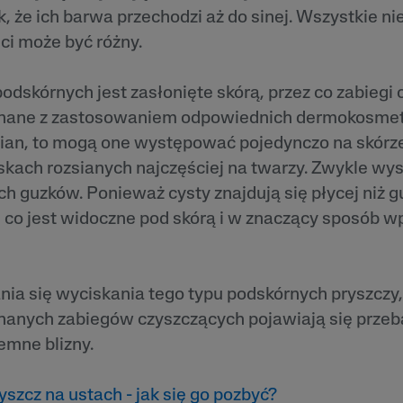
 i
Tokoferol
k, że ich barwa przechodzi aż do sinej. Wszystkie ni
ty
ci może być różny.
i
podskórnych jest zasłonięte skórą, przez co zabiegi
nane z zastosowaniem odpowiednich dermokosmety
mian, to mogą one występować pojedynczo na skórze
kach rozsianych najczęściej na twarzy. Zwykle wy
ch guzków. Ponieważ cysty znajdują się płycej niż g
 co jest widoczne pod skórą i w znaczący sposób 
nia się wyciskania tego typu podskórnych pryszczy
nanych zabiegów czyszczących pojawiają się przeb
emne blizny.
yszcz na ustach - jak się go pozbyć?