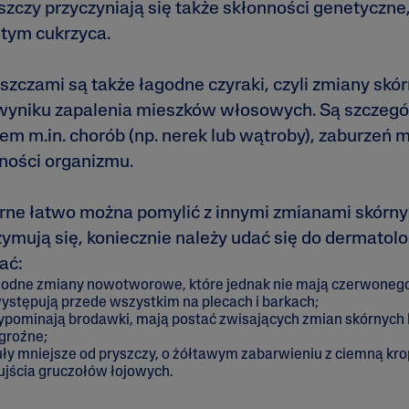
zczy przyczyniają się także skłonności genetyczne
 tym cukrzyca.
zczami są także łagodne czyraki, czyli zmiany skórn
 wyniku zapalenia mieszków włosowych. Są szczegól
m m.in. chorób (np. nerek lub wątroby), zaburzeń 
rności organizmu.
ne łatwo można pomylić z innymi zmianami skórnymi
zymują się, koniecznie należy udać się do dermatol
ać:
agodne zmiany nowotworowe, które jednak nie mają czerwonego
występują przede wszystkim na plecach i barkach;
zypominają brodawki, mają postać zwisających zmian skórnych
egroźne;
uły mniejsze od pryszczy, o żółtawym zabarwieniu z ciemną kro
jścia gruczołów łojowych.