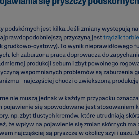
ojawiania się pryszczy podskórnyc
y podskórnych jest kilka. Jeśli zmiany występują na
 najprawdopodobniejszą przyczyną jest
trądzik torbi
zik grudkowo-cystowy). To wynik nieprawidłowego 
ch. Ich zaburzona praca doprowadza do zapychania 
miernej produkcji sebum i zbyt powolnego rogowa
yczyną wspomnianych problemów są zaburzenia g
anizmu - najczęściej chodzi o zwiększoną produkcj
rne nie muszą jednak w każdym przypadku oznaczać
ch pojawienie się spowodowane jest stosowaniem
ry, np. zbyt tłustych kremów, które utrudniają skór
eż, że wpływ na pojawienie się zmian skórnych ma
awem najczęściej są pryszcze w okolicy szyi i uszu