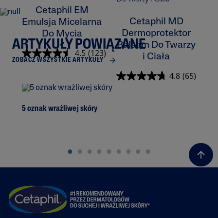
Cetaphil EM
Cetaphil MD
Emulsja Micelarna
Dermoprotektor
Do Mycia
ARTYKUŁY POWIĄZANE
Balsam Do Twarzy
K
4.5
(123)
i Ciała
ZOBACZ WSZYSTKIE ARTYKUŁY
4.8
(65)
5 oznak wrażliwej skóry
Prz