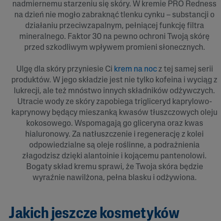
nadmiernemu starzeniu się skóry. W kremie PRO Redness
na dzień nie mogło zabraknąć tlenku cynku – substancji o
działaniu przeciwzapalnym, pełniącej funkcję filtra
mineralnego. Faktor 30 na pewno ochroni Twoją skórę
przed szkodliwym wpływem promieni słonecznych.
Ulgę dla skóry przyniesie Ci
krem na noc
z tej samej serii
produktów. W jego składzie jest nie tylko kofeina i wyciąg z
lukrecji, ale też mnóstwo innych składników odżywczych.
Utracie wody ze skóry zapobiega trigliceryd kaprylowo-
kaprynowy będący mieszanką kwasów tłuszczowych oleju
kokosowego. Wspomagają go gliceryna oraz kwas
hialuronowy. Za natłuszczenie i regenerację z kolei
odpowiedzialne są oleje roślinne, a podrażnienia
złagodzisz dzięki alantoinie i kojącemu pantenolowi.
Bogaty skład kremu sprawi, że Twoja skóra będzie
wyraźnie nawilżona, pełna blasku i odżywiona.
Jakich jeszcze kosmetyków