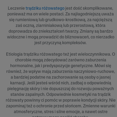
Leczenie
trądziku różowatego
jest dość skomplikowane,
ponieważ ma on wiele postaci. Za najłagodniejszą uważa
się rumieniową lub grudkowo-krostkową, za najcięższą
zaś oczną, ziarniniakową lub przerostową, która
doprowadza do zniekształceń twarzy. Zmiany są bardzo
widoczne i mogą prowadzić do bliznowaceń, co nierzadko
jest przyczyną kompleksów.
Etiologia trądziku różowatego też jest wieloczynnikowa. O
chorobie mogą zdecydować zarówno zaburzenia
hormonalne, jak i predyspozycje genetyczne. Mówi się
również, że wpływ mają zaburzenia naczyniowo-ruchowe,
a bardziej podatne na zachorowanie są osoby o jasnej
karnacji. Jeśli jesteś wśród nich, zadbaj o odpowiednią
pielęgnację skóry i nie dopuszczaj do rozwoju poważnych
stanów zapalnych. Odpowiednie kosmetyki na trądzik
różowaty powinny ci pomóc w poprawie kondycji skóry. Nie
zapominaj też o ochronie przed słońcem. Zmienne warunki
atmosferyczne, stres i silne emocje, a nawet ostre