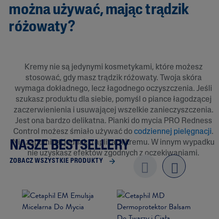
można używać, mając trądzik
różowaty?
Kremy nie są jedynymi kosmetykami, które możesz
stosować, gdy masz trądzik różowaty. Twoja skóra
wymaga dokładnego, lecz łagodnego oczyszczenia. Jeśli
szukasz produktu dla siebie, pomyśl o piance łagodzącej
zaczerwienienia i usuwającej wszelkie zanieczyszczenia.
Jest ona bardzo delikatna. Pianki do mycia PRO Redness
Control możesz śmiało używać do
codziennej pielęgnacji
.
Nie zapominaj jednak o aplikacji kremu. W innym wypadku
NASZE BESTSELLERY
nie uzyskasz efektów zgodnych z oczekiwaniami.
ZOBACZ WSZYSTKIE PRODUKTY
Previo
next
us