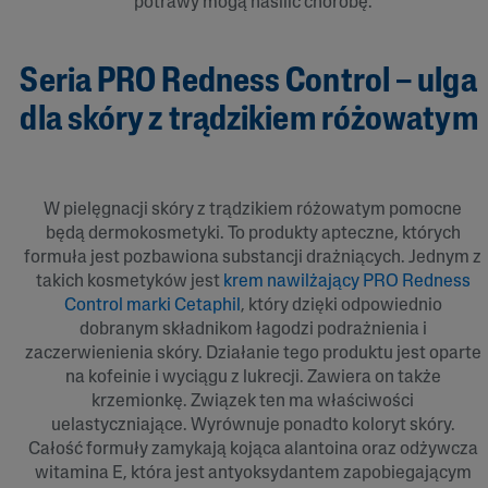
potrawy mogą nasilić chorobę.
Seria PRO Redness Control – ulga
dla skóry z trądzikiem różowatym
W pielęgnacji skóry z trądzikiem różowatym pomocne
będą dermokosmetyki. To produkty apteczne, których
formuła jest pozbawiona substancji drażniących. Jednym z
takich kosmetyków jest
krem nawilżający PRO Redness
Control marki Cetaphil
, który dzięki odpowiednio
dobranym składnikom łagodzi podrażnienia i
zaczerwienienia skóry. Działanie tego produktu jest oparte
na kofeinie i wyciągu z lukrecji. Zawiera on także
krzemionkę. Związek ten ma właściwości
uelastyczniające. Wyrównuje ponadto koloryt skóry.
Całość formuły zamykają kojąca alantoina oraz odżywcza
witamina E, która jest antyoksydantem zapobiegającym