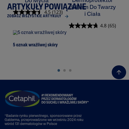
Dermoprotektor
Do Mycia
ARTYKUŁY POWIĄZANE
Balsam Do Twarzy
K
4.5
(123)
i Ciała
ZOBACZ WSZYSTKIE ARTYKUŁY
4.8
(65)
5 oznak wrażliwej skóry
Prz
*Badanie rynku pierwotnego, sponsorowane przez
Galderma, przeprowadzone we wrześniu 2024 roku
wśród 131 dermatologów w Polsce