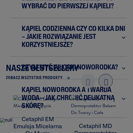
WYBRAĆ DO PIERWSZEJ KĄPIELI?
KĄPIEL CODZIENNA CZY CO KILKA DNI
– JAKIE ROZWIĄZANIE JEST
KORZYSTNIEJSZE?
CZYM MYĆ WŁOSKI NOWORODKA?
NASZE BESTSELLERY
ZOBACZ WSZYSTKIE PRODUKTY
Previo
next
KĄPIEL NOWORODKA A TWARDA
us
WODA – JAK CHRONIĆ DELIKATNĄ
SKÓRĘ?
Cetaphil EM
Cetaphil MD
Emulsja Micelarna