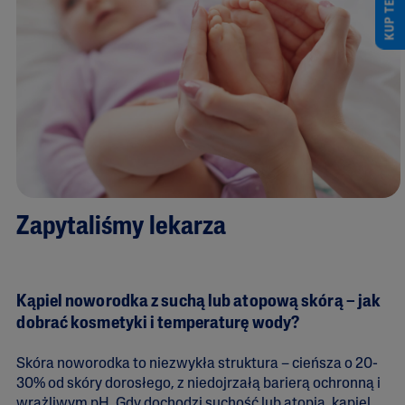
KUP TERAZ
Zapytaliśmy lekarza
Kąpiel noworodka z suchą lub atopową skórą – jak
dobrać kosmetyki i temperaturę wody?
Skóra noworodka to niezwykła struktura – cieńsza o 20-
30% od skóry dorosłego, z niedojrzałą barierą ochronną i
wrażliwym pH. Gdy dochodzi suchość lub atopia, kąpiel