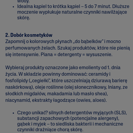
wody.
Idealna kąpiel to krótka kąpiel – 5 do 7 minut. Dłuższe
moczenie wypłukuje naturalne czynniki nawilżające
skórę.
2. Dobór kosmetyków
Zapomnij o kolorowych płynach „do bąbelków" i mocno
perfumowanych żelach. Szukaj produktów, które nie pienią
się intensywnie. Piana = detergenty = wysuszenie.
Wybieraj produkty oznaczone jako emolienty od 1. dnia
życia. W składzie powinny dominować: ceramidy i
fosfolipidy („cegiełki", które uszczelniają dziurawą barierę
naskórkową), oleje roślinne (olej słonecznikowy, lniany, ze
słodkich migdałów, makadamia lub masło shea),
niacynamid, ekstrakty łagodzące (owies, aloes).
Czego unikać? silnych detergentów myjących (SLS),
substancji zapachowych (potencjalne alergeny),
gąbek i myjek – to siedliska bakterii i mechaniczne
czynniki drażniące chorą skórę.