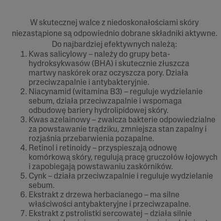
W skutecznej walce z niedoskonałościami skóry
niezastąpione są odpowiednio dobrane składniki aktywne.
Do najbardziej efektywnych należą:
Kwas salicylowy – należy do grupy beta-
hydroksykwasów (BHA) i skutecznie złuszcza
martwy naskórek oraz oczyszcza pory. Działa
przeciwzapalnie i antybakteryjnie.
Niacynamid (witamina B3) – reguluje wydzielanie
sebum, działa przeciwzapalnie i wspomaga
odbudowę bariery hydrolipidowej skóry.
Kwas azelainowy – zwalcza bakterie odpowiedzialne
za powstawanie trądziku, zmniejsza stan zapalny i
rozjaśnia przebarwienia pozapalne.
Retinol i retinoidy – przyspieszają odnowę
komórkową skóry, regulują pracę gruczołów łojowych
i zapobiegają powstawaniu zaskórników.
Cynk – działa przeciwzapalnie i reguluje wydzielanie
sebum.
Ekstrakt z drzewa herbacianego – ma silne
właściwości antybakteryjne i przeciwzapalne.
Ekstrakt z pstrolistki sercowatej – działa silnie