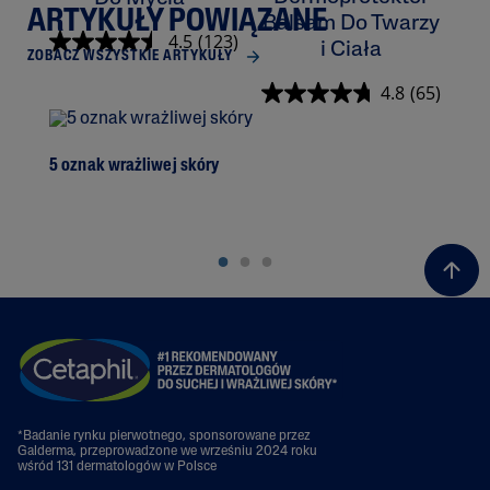
ARTYKUŁY POWIĄZANE
Balsam Do Twarzy
K
4.5
(123)
i Ciała
ZOBACZ WSZYSTKIE ARTYKUŁY
4.8
(65)
5 oznak wrażliwej skóry
Prz
*Badanie rynku pierwotnego, sponsorowane przez
Galderma, przeprowadzone we wrześniu 2024 roku
wśród 131 dermatologów w Polsce