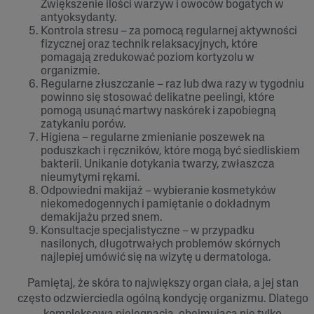
Zwiększenie ilości warzyw i owoców bogatych w
antyoksydanty.
Kontrola stresu – za pomocą regularnej aktywności
fizycznej oraz technik relaksacyjnych, które
pomagają zredukować poziom kortyzolu w
organizmie.
Regularne złuszczanie – raz lub dwa razy w tygodniu
powinno się stosować delikatne peelingi, które
pomogą usunąć martwy naskórek i zapobiegną
zatykaniu porów.
Higiena – regularne zmienianie poszewek na
poduszkach i ręczników, które mogą być siedliskiem
bakterii. Unikanie dotykania twarzy, zwłaszcza
nieumytymi rękami.
Odpowiedni makijaż – wybieranie kosmetyków
niekomedogennych i pamiętanie o dokładnym
demakijażu przed snem.
Konsultacje specjalistyczne – w przypadku
nasilonych, długotrwałych problemów skórnych
najlepiej umówić się na wizytę u dermatologa.
Pamiętaj, że skóra to największy organ ciała, a jej stan
często odzwierciedla ogólną kondycję organizmu. Dlatego