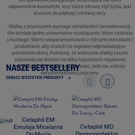
kompleksowa pielęgnacja, obejmująca nie tylko
odpowiednie kosmetyki, lecz także zdrowy styl życia, jest
kluczem do pięknej i zdrowej cery.
Walka z pryszczami wymaga cierpliwości i konsekwencji.
Nie istnieje jedno uniwersalne rozwiązanie, które zadziała
u każdego. Warto eksperymentować z różnymi metodami i
produktami, aby znaleźć te najlepiej odpowiadające
potrzebom skóry. Pamiętaj, że widoczne efekty często
pojawiają się dopiero po kilku tygodniach regularnej
pielęgnacji. Nie zniechęcaj się więc, jeśli nie widzisz
NASZE BESTSELLERY
natychmiastowej poprawy.
ZOBACZ WSZYSTKIE PRODUKTY
Previo
next
us
Cetaphil EM
Cetaphil MD
Emulsja Micelarna
Dermoprotektor
Do Mycia