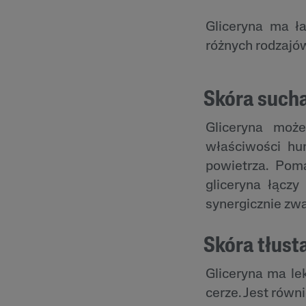
Gliceryna ma ł
różnych rodzajó
Skóra such
Gliceryna moż
właściwości hu
powietrza. Pom
gliceryna łączy
synergicznie zwa
Skóra tłust
Gliceryna ma le
cerze. Jest równ