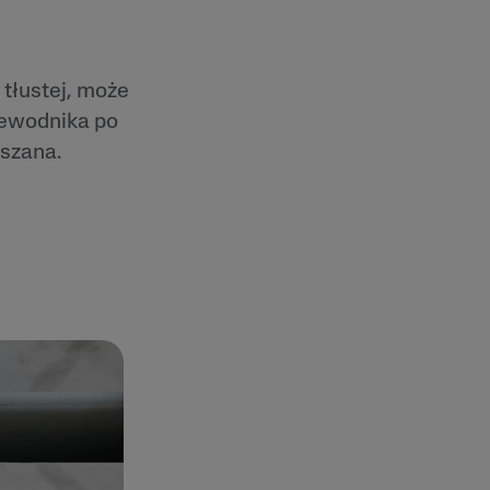
 tłustej, może
zewodnika po
eszana.