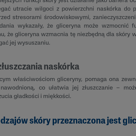
ejszych funkcji skóry jest działanie jako bariera o
ać utracie wilgoci z powierzchni naskórka do p
rzed stresorami środowiskowymi, zanieczyszczeni
adania wykazały, że gliceryna może wzmocnić f
emu, że gliceryna wzmacnia tę niezbędną dla skóry
ać jej wysuszaniu.
złuszczania naskórka
jącym właściwościom gliceryny, pomaga ona zewn
 nawodnioną, co ułatwia jej złuszczanie – moż
ucia gładkości i miękkości.
rodzajów skóry przeznaczona jest gli