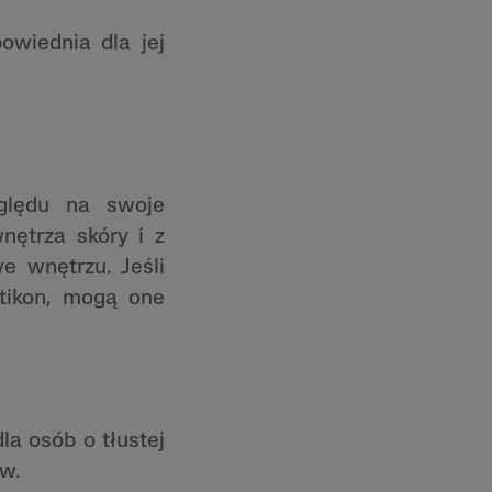
owiednia dla jej
ględu na swoje
nętrza skóry i z
e wnętrzu. Jeśli
etikon, mogą one
la osób o tłustej
w.