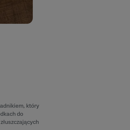
adnikiem, który
odkach do
i złuszczających