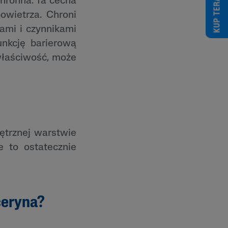
KUP TERAZ
chronna. Ta cecha
owietrza. Chroni
ami i czynnikami
unkcję barierową
 właściwość, może
ętrznej warstwie
e to ostatecznie
ceryna?