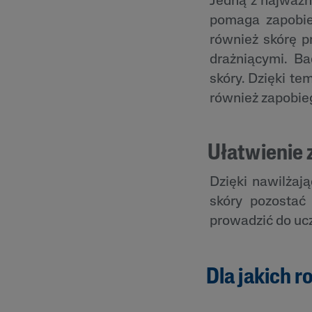
Jedną z najważni
pomaga zapobieg
również skórę p
drażniącymi. B
skóry. Dzięki t
również zapobieg
Ułatwienie 
Dzięki nawilża
skóry pozostać
prowadzić do ucz
Dla jakich 