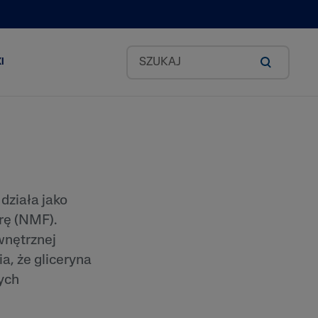
I
Zestawy Classic
okado
działa jako
rę (NMF).
id
wnętrznej
a, że gliceryna
ea
ych
odkich