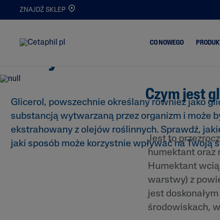
ZNAJDŹ SKLEP
Czy gliceryna jest dobra
CO NOWEGO
PRODUK
skóry?
Czym jest gl
Trądzik i Wypry
Glicerol, powszechnie określany również jako gli
Oczyszczanie
Skóra Matowa i
substancją wytwarzaną przez organizm i może b
Nawilżanie
Odwodniona
ekstrahowany z olejów roślinnych. Sprawdź, jak
Serum
Oczyszczanie i
Jest to przezroc
Demakijaż
jaki sposób może korzystnie wpływać na Twoją s
Nowości
humektant oraz 
Atopowe Zapal
Skóry
Humektant wciąg
warstwy) z powie
Skóra
Przetłuszczając
jest doskonałym
Skóra Podrażni
środowiskach, w 
Popękana