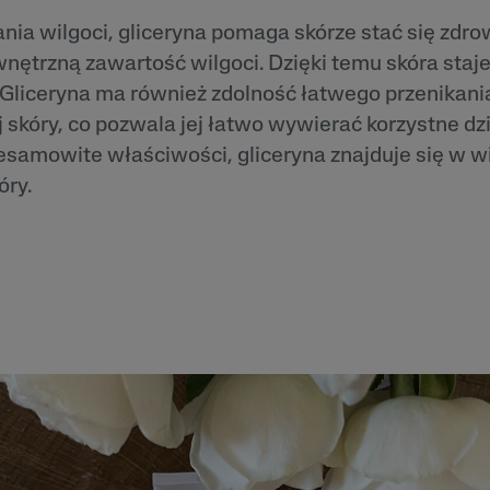
 i
Tokoferol
nia wilgoci, gliceryna pomaga skórze stać się zdro
ty
ętrzną zawartość wilgoci. Dzięki temu skóra staje 
i
. Gliceryna ma również zdolność łatwego przenikan
skóry, co pozwala jej łatwo wywierać korzystne dzi
esamowite właściwości, gliceryna znajduje się w w
óry.