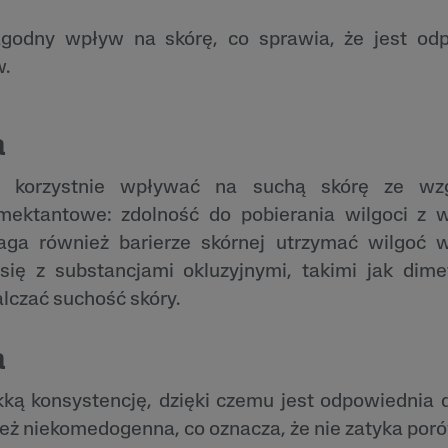
agodny wpływ na skórę, co sprawia, że jest odp
w.
a
e korzystnie wpływać na suchą skórę ze wz
mektantowe: zdolność do pobierania wilgoci z w
aga również barierze skórnej utrzymać wilgoć w
 się z substancjami okluzyjnymi, takimi jak dim
lczać suchość skóry.
a
kką konsystencję, dzięki czemu jest odpowiednia d
ież niekomedogenna, co oznacza, że nie zatyka poró