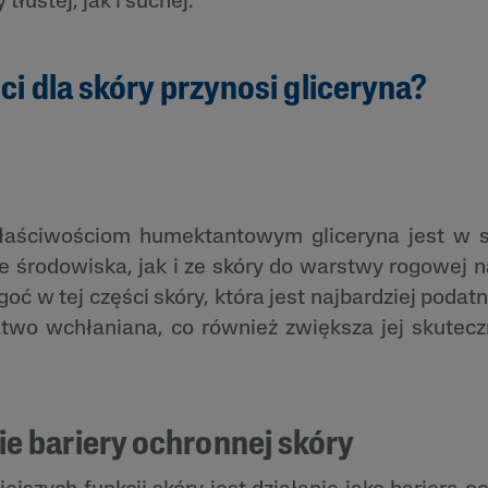
tłustej, jak i suchej.
ci dla skóry przynosi gliceryna?
łaściwościom humektantowym gliceryna jest w s
 środowiska, jak i ze skóry do warstwy rogowej 
goć w tej części skóry, która jest najbardziej poda
łatwo wchłaniana, co również zwiększa jej skutec
 bariery ochronnej skóry