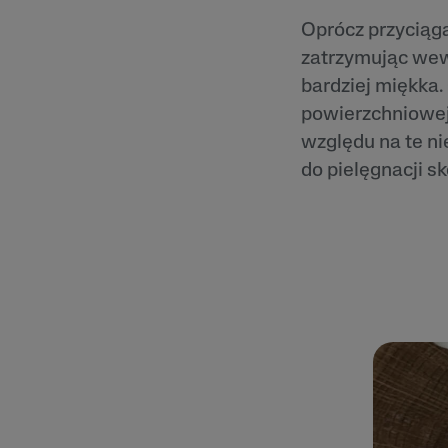
Zaczerwienienia
Oprócz przyciąga
Trądzik Różowa
zatrzymując wewn
Skóra Szorstka 
Łuszcząca się
bardziej miękka
powierzchniowej 
względu na te ni
do pielęgnacji sk