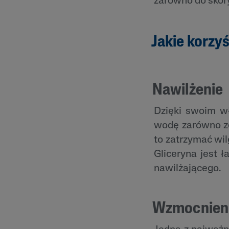
zarówno do skóry 
Jakie korzyś
Nawilżenie
Dzięki swoim w
wodę zarówno ze
to zatrzymać wil
Gliceryna jest 
nawilżającego.
Wzmocnienie