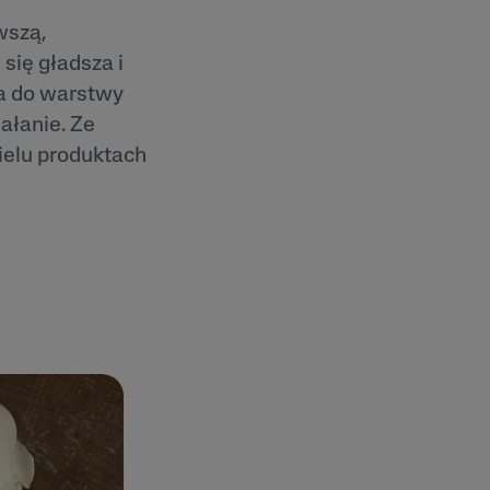
wszą,
się gładsza i
ia do warstwy
ałanie. Ze
ielu produktach