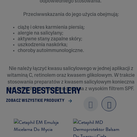
odpowiedniego stosowania.
Przeciwwskazania do jego użycia obejmują:
ciążę i okres karmienia piersią;
alergie na salicylany;
aktywne stany zapalne skóry;
uszkodzenia naskórka;
choroby autoimmunologiczne.
Nie należy łączyć kwasu salicylowego w jednej aplikacji z
witaminą C, retinolem oraz kwasem glikolowym. W trakcie
stosowania preparatów z kwasem salicylowym konieczna
jest też ochrona przeciwsłoneczna z wysokim filtrem SPF.
NASZE BESTSELLERY
ZOBACZ WSZYSTKIE PRODUKTY
Previo
next
us