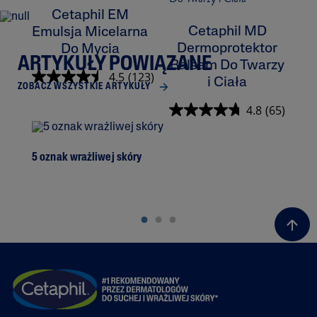
Cetaphil EM
Cetaphil MD
Emulsja Micelarna
Dermoprotektor
Do Mycia
ARTYKUŁY POWIĄZANE
Balsam Do Twarzy
K
4.5
(123)
i Ciała
ZOBACZ WSZYSTKIE ARTYKUŁY
4.8
(65)
5 oznak wrażliwej skóry
Prz