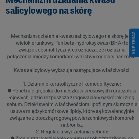
Mechanizm działania kwasu
salicylowego na skórę
KUP TERAZ
Mechanizm działania kwasu salicylowego na skórę jest
wielokierunkowy. Ten beta-hydroksykwas (BHA) to
związek desmolityczny, co oznacza, że rozluźnia
połączenia między komórkami warstwy rogowej naskórka.
Kwas salicylowy wykazuje następujące właściwości:
1. Działanie keratolityczne i komedolityczne:
● Penetruje głęboko do mieszków włosowych i gruczołów
łojowych, gdzie rozpuszcza zrogowaciały naskórek i złogi
sebum. Dzięki swoim właściwościom lipofilnym skutecznie
usuwa międzykomórkowe lipidy, które są kowalencyjnie
związane z otoczką rogową powierzchniowych komórek
nabłonka.
2. Regulacja wydzielania sebum:
● Zmniejsza wydzielanie sebum u osób z trądzikiem, co