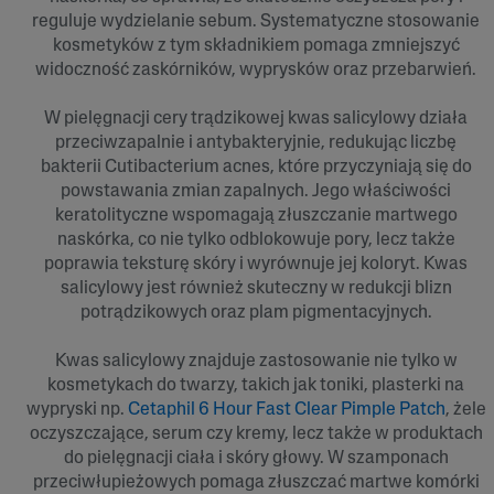
reguluje wydzielanie sebum. Systematyczne stosowanie
kosmetyków z tym składnikiem pomaga zmniejszyć
widoczność zaskórników, wyprysków oraz przebarwień.
W pielęgnacji cery trądzikowej kwas salicylowy działa
przeciwzapalnie i antybakteryjnie, redukując liczbę
bakterii Cutibacterium acnes, które przyczyniają się do
powstawania zmian zapalnych. Jego właściwości
keratolityczne wspomagają złuszczanie martwego
naskórka, co nie tylko odblokowuje pory, lecz także
poprawia teksturę skóry i wyrównuje jej koloryt. Kwas
salicylowy jest również skuteczny w redukcji blizn
potrądzikowych oraz plam pigmentacyjnych.
Kwas salicylowy znajduje zastosowanie nie tylko w
kosmetykach do twarzy, takich jak toniki, plasterki na
wypryski np.
Cetaphil 6 Hour Fast Clear Pimple Patch
, żele
oczyszczające, serum czy kremy, lecz także w produktach
do pielęgnacji ciała i skóry głowy. W szamponach
przeciwłupieżowych pomaga złuszczać martwe komórki