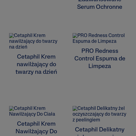
Serum Ochronne
ALL FILTERS
Moisturizers
PRO Redness
Cetaphil Krem
Control Espuma de
nawilżający do
Cleansers
Limpeza
twarzy na dzień
Skin Type
Skin Concerns
Product Lines
Cetaphil Krem
Cetaphil Delikatny
Nawilżający Do