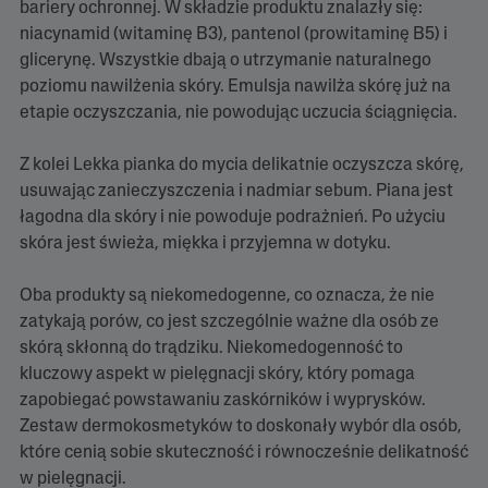
n
bariery ochronnej. W składzie produktu znalazły się:
z
niacynamid (witaminę B3), pantenol (prowitaminę B5) i
j
e
glicerynę. Wszystkie dbają o utrzymanie naturalnego
.
poziomu nawilżenia skóry. Emulsja nawilża skórę już na
Ś
r
etapie oczyszczania, nie powodując uczucia ściągnięcia.
e
d
n
Z kolei Lekka pianka do mycia delikatnie oczyszcza skórę,
i
usuwając zanieczyszczenia i nadmiar sebum. Piana jest
a
o
łagodna dla skóry i nie powoduje podrażnień. Po użyciu
c
skóra jest świeża, miękka i przyjemna w dotyku.
e
n
a
Oba produkty są niekomedogenne, co oznacza, że nie
w
y
zatykają porów, co jest szczególnie ważne dla osób ze
n
skórą skłonną do trądziku. Niekomedogenność to
o
s
kluczowy aspekt w pielęgnacji skóry, który pomaga
i
zapobiegać powstawaniu zaskórników i wyprysków.
5
.
Zestaw dermokosmetyków to doskonały wybór dla osób,
0
które cenią sobie skuteczność i równocześnie delikatność
z
5
w pielęgnacji.