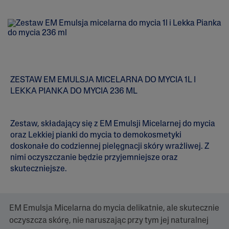
.
0
n
a
5
g
w
i
a
z
ZESTAW EM EMULSJA MICELARNA DO MYCIA 1L I
d
e
LEKKA PIANKA DO MYCIA 236 ML
k
.
P
r
Zestaw, składający się z EM Emulsji Micelarnej do mycia
z
oraz Lekkiej pianki do mycia to demokosmetyki
e
doskonałe do codziennej pielęgnacji skóry wrażliwej. Z
c
z
nimi oczyszczanie będzie przyjemniejsze oraz
y
skuteczniejsze.
t
a
j
r
e
EM Emulsja Micelarna do mycia delikatnie, ale skutecznie
c
oczyszcza skórę, nie naruszając przy tym jej naturalnej
e