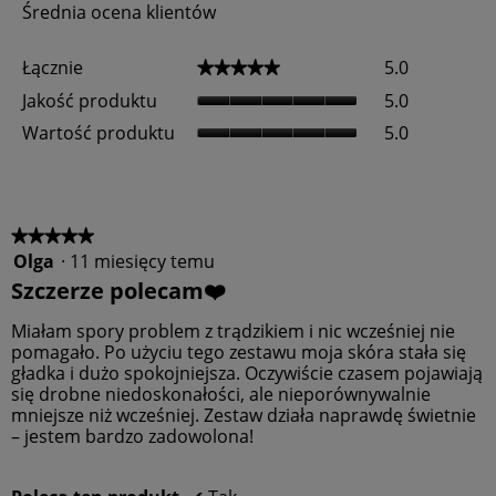
z
i
o
Średnia ocena klientów
a
k
e
e
e
d
d
z
i
k
n
n
k
u
d
i
Ł
z
z
Łącznie
i
5.0
j
★★★★★
★★★★★
k
e
ą
j
j
e
J
i
Jakość produktu
5.0
r
c
e
e
w
a
o
z
W
Wartość produktu
5.0
y
k
w
n
a
ś
o
a
i
r
w
ś
n
e
t
i
ć
i
,
o
e
p
e
Ś
ś
★★★★★
★★★★★
t
r
d
r
ć
l
Olga
·
11 miesięcy temu
5
o
o
e
p
e
z
d
Szczerze polecam❤️
r
d
r
n
5
u
e
n
o
i
gwiazdek.
k
Miałam spory problem z trądzikiem i nic wcześniej nie
c
i
d
e
t
pomagało. Po użyciu tego zestawu moja skóra stała się
e
a
u
o
u
gładka i dużo spokojniejsza. Oczywiście czasem pojawiają
n
o
k
k
,
się drobne niedoskonałości, ale nieporównywalnie
z
c
t
n
Ś
mniejsze niż wcześniej. Zestaw działa naprawdę świetnie
j
e
u
a
r
– jestem bardzo zadowolona!
i
n
,
d
e
.
a
Ś
i
d
w
r
a
n