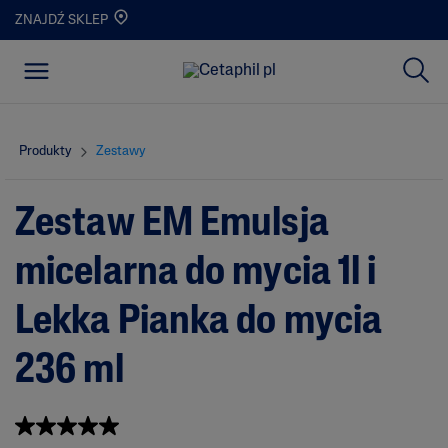
ZNAJDŹ SKLEP
Produkty
Zestawy
Zestaw EM Emulsja
micelarna do mycia 1l i
Lekka Pianka do mycia
236 ml
Napisz recenzję
5.0
(1)
5