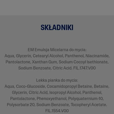
m
e
j
s
t
r
o
SKŁADNIKI
n
y
.
EM Emulsja Micelarna do mycia:
Aqua, Glycerin, Cetearyl Alcohol, Panthenol, Niacinamide,
Pantolactone, Xanthan Gum, Sodium Cocoyl Isethionate,
Sodium Benzoate, Citric Acid. FIL.1747.V00
Lekka pianka do mycia:
Aqua, Coco-Glucoside, Cocamidopropyl Betaine, Betaine,
Glycerin, Citric Acid, Isopropyl Alcohol, Panthenol,
Pantolactone, Phenoxyethanol, Polyquaternium-10,
Polysorbate 20, Sodium Benzoate, Tocopheryl Acetate.
FIL.1554.V00